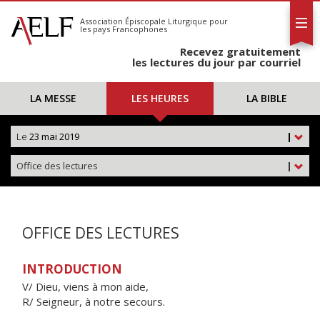
L'AELF
S'abonner
Association Épiscopale Liturgique
pour
les pays Francophones
Calendrier
Recevez gratuitement
Contact
les lectures du jour par courriel
LA MESSE
LES HEURES
LA BIBLE
Le
23 mai 2019
|
Office des lectures
|
OFFICE DES LECTURES
INTRODUCTION
V/ Dieu, viens à mon aide,
R/ Seigneur, à notre secours.