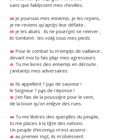
sans que faibl
i
ssent mes chevilles.
Je poursuis mes ennem
i
s, je les rejoins,
38
je ne reviens qu'apr
è
s leur défaite ;
je les abats : ils ne pourr
o
nt se relever ;
39
ils tombent : les voil
à
sous mes pieds.
Pour le combat tu m'empl
i
s de vaillance ;
40
devant moi tu fais pli
e
r mes agresseurs.
Tu me livres des ennem
i
s en déroute ;
41
j'anéant
i
s mes adversaires.
Ils appellent ? p
a
s de sauveur !
42
le Seigneur ? p
a
s de réponse !
J'en fais de la poussi
è
re pour le vent,
43
de la boue qu'on enl
è
ve des rues.
Tu me libères des quer
e
lles du peuple,
44
tu me places à la t
ê
te des nations.
Un peuple d'inconn
u
s m'est asservi :
au premier m
o
t, ils m'obéissent.
45