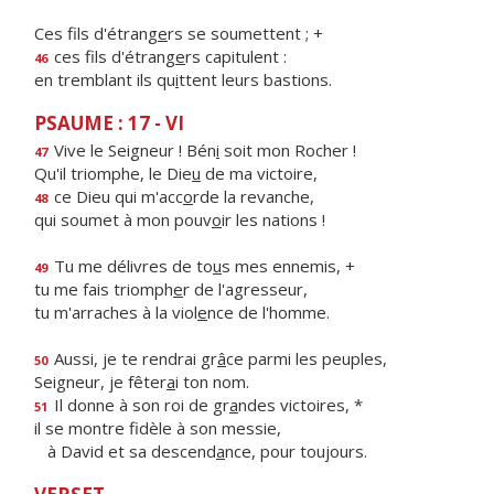
Ces fils d'étrang
e
rs se soumettent ; +
ces fils d'étrang
e
rs capitulent :
46
en tremblant ils qu
i
ttent leurs bastions.
PSAUME : 17 - VI
Vive le Seigneur ! Bén
i
soit mon Rocher !
47
Qu'il triomphe, le Die
u
de ma victoire,
ce Dieu qui m'acc
o
rde la revanche,
48
qui soumet à mon pouv
o
ir les nations !
Tu me délivres de to
u
s mes ennemis, +
49
tu me fais triomph
e
r de l'agresseur,
tu m'arraches à la viol
e
nce de l'homme.
Aussi, je te rendrai gr
â
ce parmi les peuples,
50
Seigneur, je fêter
a
i ton nom.
Il donne à son roi de gr
a
ndes victoires, *
51
il se montre fidèle à son messie,
à David et sa descend
a
nce, pour toujours.