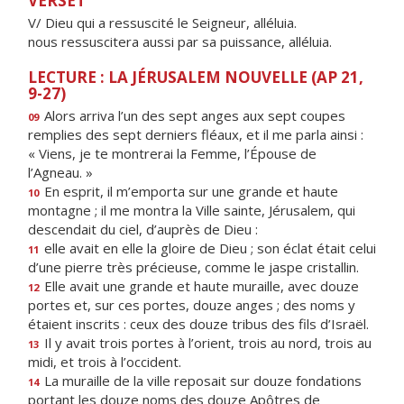
VERSET
V/ Dieu qui a ressuscité le Seigneur, alléluia.
nous ressuscitera aussi par sa puissance, alléluia.
LECTURE : LA JÉRUSALEM NOUVELLE (AP 21,
9-27)
Alors arriva l’un des sept anges aux sept coupes
09
remplies des sept derniers fléaux, et il me parla ainsi :
« Viens, je te montrerai la Femme, l’Épouse de
l’Agneau. »
En esprit, il m’emporta sur une grande et haute
10
montagne ; il me montra la Ville sainte, Jérusalem, qui
descendait du ciel, d’auprès de Dieu :
elle avait en elle la gloire de Dieu ; son éclat était celui
11
d’une pierre très précieuse, comme le jaspe cristallin.
Elle avait une grande et haute muraille, avec douze
12
portes et, sur ces portes, douze anges ; des noms y
étaient inscrits : ceux des douze tribus des fils d’Israël.
Il y avait trois portes à l’orient, trois au nord, trois au
13
midi, et trois à l’occident.
La muraille de la ville reposait sur douze fondations
14
portant les douze noms des douze Apôtres de