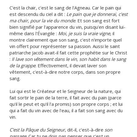
C'est la chair, c'est le sang de l'Agneau. Car le pain qui
est descendu du ciel a dit :
Le pain que je donnerai, c'est
ma chair, pour la vie du monde
. Et son sang est fort
bien signifié par l'apparence du vin, puisqu'en disant lui-
même dans l'Évangile :
Moi, je suis la vraie vigne
, il
montre clairement que son sang, c'est n'importe quel
vin offert pour représenter sa passion. Aussi le saint
patriarche Jacob avait-il fait cette prophétie sur le Christ
:
Il lave son vêtement dans le vin, son habit dans le sang
de la grappe
. Effectivement, il devait laver son
vêtement, c'est-à-dire notre corps, dans son propre
sang.
Lui qui est le Créateur et le Seigneur de la nature, qui
fait sortir le pain de la terre, il fait avec du pain (parce
qu'il le peut et qu'il l'a promis) son propre corps ; et lui
qui a fait du vin avec de l'eau, il a fait son sang avec du
vin.
C'est la Pâque du Seigneur
, dit-il, c'est-à-dire
son
passage
. Car tu ne dois pas penser que c'est un