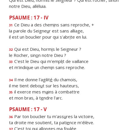
Qui est Dieu, hormis le Seigneur ? Qui est rocher, sinon
notre Dieu, alléluia.
PSAUME : 17 - IV
Ce Dieu a des chem
i
ns sans reproche, +
31
la parole du Seigne
u
r est sans alliage,
il est un bouclier pour qui s'abr
i
te en lui.
Qui est Dieu, horm
i
s le Seigneur ?
32
le Rocher, sin
o
n notre Dieu ?
C'est le Dieu qui m'empl
i
t de vaillance
33
et m'indique un chem
i
n sans reproche.
Il me donne l'agilit
é
du chamois,
34
il me tient debo
u
t sur les hauteurs,
il exerce mes m
a
ins à combattre
35
et mon bras, à t
e
ndre l'arc.
PSAUME : 17 - V
Par ton bouclier tu m'ass
u
res la victoire,
36
ta droite me soutient, ta pati
e
nce m'élève.
C'est toi qui all
o
nges ma foulée
37