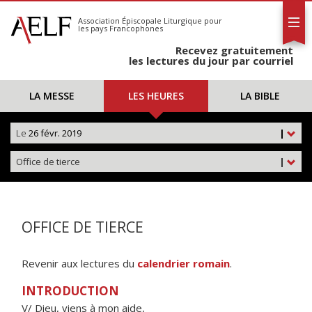
L'AELF
S'abonner
Association Épiscopale Liturgique
pour
les pays Francophones
Calendrier
Recevez gratuitement
Contact
les lectures du jour par courriel
LA MESSE
LES HEURES
LA BIBLE
Le
26 févr. 2019
|
Office de tierce
|
OFFICE DE TIERCE
Revenir aux lectures du
calendrier romain
.
INTRODUCTION
V/ Dieu, viens à mon aide,