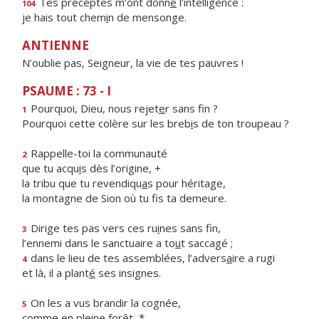
Tes préceptes m’ont donn
é
l’intelligence :
104
je hais tout chem
i
n de mensonge.
ANTIENNE
N’oublie pas, Seigneur, la vie de tes pauvres !
PSAUME : 73 - I
Pourquoi, Dieu, nous rejet
e
r sans fin ?
1
Pourquoi cette colère sur les breb
i
s de ton troupeau ?
Rappelle-toi la communauté
2
que tu acqu
i
s dès l’origine, +
la tribu que tu revendiqu
a
s pour héritage,
la montagne de Sion où tu f
s ta demeure.
Dirige tes pas vers ces ru
i
nes sans fin,
3
l’ennemi dans le sanctuaire a to
u
t saccagé ;
dans le lieu de tes assemblées, l’advers
a
ire a rugi
4
et là, il a plant
é
ses insignes.
On les a vus brandir la cognée,
5
comme en pl
e
ine forêt, *