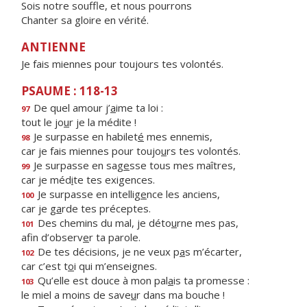
Sois notre souffle, et nous pourrons
Chanter sa gloire en vérité.
ANTIENNE
Je fais miennes pour toujours tes volontés.
PSAUME : 118-13
De quel amour j’
a
ime ta loi :
97
tout le jo
u
r je la médite !
Je surpasse en habilet
é
mes ennemis,
98
car je fais miennes pour toujo
u
rs tes volontés.
Je surpasse en sag
e
sse tous mes maîtres,
99
car je méd
i
te tes exigences.
Je surpasse en intellig
e
nce les anciens,
100
car je g
a
rde tes préceptes.
Des chemins du mal, je déto
u
rne mes pas,
101
afin d’observ
e
r ta parole.
De tes décisions, je ne veux p
a
s m’écarter,
102
car c’est t
o
i qui m’enseignes.
Qu’elle est douce à mon pal
a
is ta promesse :
103
le miel a moins de save
u
r dans ma bouche !