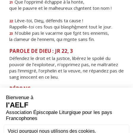
Que l’opprimé éch
a
ppe à la honte,
21
que le pauvre et le malheureux ch
a
ntent ton nom !
Lève-toi, Die
u
, défends ta cause !
22
Rappelle-toi ces fous qui blasph
è
ment tout le jour.
N’oublie pas le vacarme que f
o
nt tes ennemis,
23
la clameur de l’ennemi, qui m
o
nte sans fin.
PAROLE DE DIEU : JR 22, 3
Défendez le droit et la justice, libérez le spolié du
pouvoir de l’exploiteur, n’opprimez pas, ne maltraitez
pas l’immigré, l’orphelin et la veuve, ne répandez pas de
sang innocent en ce lieu.
RÉPONS
V/ Tu entends, Seigneur, le désir des pauvres,
tu les rassures, tu les écoutes.
ORAISON
Dieu qui as répandu ton Esprit Saint sur les Apôtres,
envoie-nous ce même Esprit d'amour pour que nous