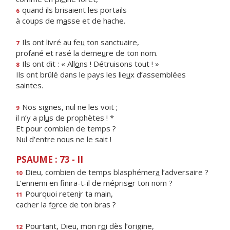
quand ils brisaient les portails
6
à coups de m
a
sse et de hache.
Ils ont livré au fe
u
ton sanctuaire,
7
profané et rasé la deme
u
re de ton nom.
Ils ont dit : « All
o
ns ! Détruisons tout ! »
8
Ils ont brûlé dans le pays les lie
u
x d’assemblées
saintes.
Nos signes, nul ne les voit ;
9
il n’y a pl
u
s de prophètes ! *
Et pour combien de temps ?
Nul d’entre no
u
s ne le sait !
PSAUME : 73 - II
Dieu, combien de temps blasphémer
a
l’adversaire ?
10
L’ennemi en finira-t-il de mépris
e
r ton nom ?
Pourquoi reten
i
r ta main,
11
cacher la f
o
rce de ton bras ?
Pourtant, Dieu, mon r
o
i dès l’origine,
12