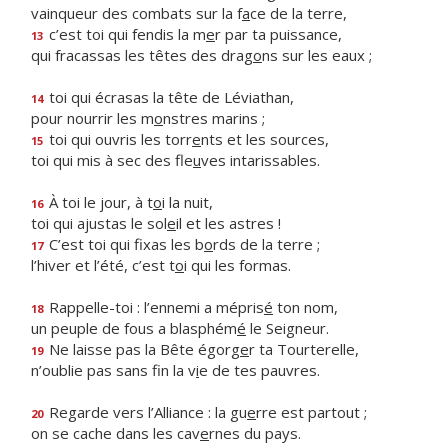
vainqueur des combats sur la f
a
ce de la terre,
c’est toi qui fendis la m
e
r par ta puissance,
13
qui fracassas les têtes des drag
o
ns sur les eaux ;
toi qui écrasas la tête de Léviathan,
14
pour nourrir les m
o
nstres marins ;
toi qui ouvris les torr
e
nts et les sources,
15
toi qui mis à sec des fle
u
ves intarissables.
À toi le jour, à t
o
i la nuit,
16
toi qui ajustas le sol
e
il et les astres !
C’est toi qui fixas les b
o
rds de la terre ;
17
l’hiver et l’été, c’est t
o
i qui les formas.
Rappelle-toi : l’ennemi a mépris
é
ton nom,
18
un peuple de fous a blasphém
é
le Seigneur.
Ne laisse pas la Bête égorg
e
r ta Tourterelle,
19
n’oublie pas sans fin la v
i
e de tes pauvres.
Regarde vers l’Alliance : la gu
e
rre est partout ;
20
on se cache dans les cav
e
rnes du pays.