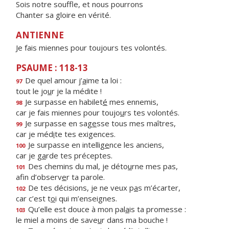
Sois notre souffle, et nous pourrons
Chanter sa gloire en vérité.
ANTIENNE
Je fais miennes pour toujours tes volontés.
PSAUME : 118-13
De quel amour j’
a
ime ta loi :
97
tout le jo
u
r je la médite !
Je surpasse en habilet
é
mes ennemis,
98
car je fais miennes pour toujo
u
rs tes volontés.
Je surpasse en sag
e
sse tous mes maîtres,
99
car je méd
i
te tes exigences.
Je surpasse en intellig
e
nce les anciens,
100
car je g
a
rde tes préceptes.
Des chemins du mal, je déto
u
rne mes pas,
101
afin d’observ
e
r ta parole.
De tes décisions, je ne veux p
a
s m’écarter,
102
car c’est t
o
i qui m’enseignes.
Qu’elle est douce à mon pal
a
is ta promesse :
103
le miel a moins de save
u
r dans ma bouche !