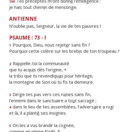
Tes préceptes m’ont donn
é
l’intelligence :
104
je hais tout chem
i
n de mensonge.
ANTIENNE
N’oublie pas, Seigneur, la vie de tes pauvres !
PSAUME : 73 - I
Pourquoi, Dieu, nous rejet
e
r sans fin ?
1
Pourquoi cette colère sur les breb
i
s de ton troupeau ?
Rappelle-toi la communauté
2
que tu acqu
i
s dès l’origine, +
la tribu que tu revendiqu
a
s pour héritage,
la montagne de Sion où tu f
s ta demeure.
Dirige tes pas vers ces ru
i
nes sans fin,
3
l’ennemi dans le sanctuaire a to
u
t saccagé ;
dans le lieu de tes assemblées, l’advers
a
ire a rugi
4
et là, il a plant
é
ses insignes.
On les a vus brandir la cognée,
5
comme en pl
e
ine forêt, *