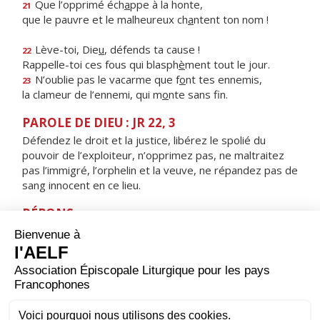
Que l’opprimé éch
a
ppe à la honte,
21
que le pauvre et le malheureux ch
a
ntent ton nom !
Lève-toi, Die
u
, défends ta cause !
22
Rappelle-toi ces fous qui blasph
è
ment tout le jour.
N’oublie pas le vacarme que f
o
nt tes ennemis,
23
la clameur de l’ennemi, qui m
o
nte sans fin.
PAROLE DE DIEU : JR 22, 3
Défendez le droit et la justice, libérez le spolié du
pouvoir de l’exploiteur, n’opprimez pas, ne maltraitez
pas l’immigré, l’orphelin et la veuve, ne répandez pas de
sang innocent en ce lieu.
RÉPONS
V/ Tu entends, Seigneur, le désir des pauvres,
tu les rassures, tu les écoutes.
ORAISON
Dieu qui as répandu ton Esprit Saint sur les Apôtres,
envoie-nous ce même Esprit d'amour pour que nous