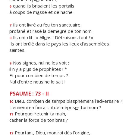
quand ils brisaient les portails
6
à coups de m
a
sse et de hache.
Ils ont livré au fe
u
ton sanctuaire,
7
profané et rasé la deme
u
re de ton nom.
Ils ont dit : « All
o
ns ! Détruisons tout ! »
8
Ils ont brûlé dans le pays les lie
u
x d’assemblées
saintes.
Nos signes, nul ne les voit ;
9
il n’y a pl
u
s de prophètes ! *
Et pour combien de temps ?
Nul d’entre no
u
s ne le sait !
PSAUME : 73 - II
Dieu, combien de temps blasphémer
a
l’adversaire ?
10
L’ennemi en finira-t-il de mépris
e
r ton nom ?
Pourquoi reten
i
r ta main,
11
cacher la f
o
rce de ton bras ?
Pourtant, Dieu, mon r
o
i dès l’origine,
12