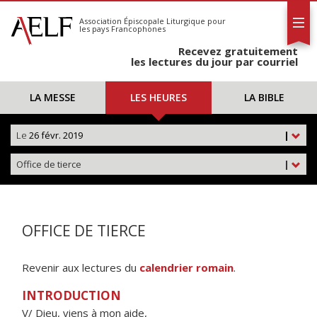
L'AELF
S'abonner
Association Épiscopale Liturgique
pour
les pays Francophones
Calendrier
Recevez gratuitement
Contact
les lectures du jour par courriel
LA MESSE
LES HEURES
LA BIBLE
Le
26 févr. 2019
|
Office de tierce
|
OFFICE DE TIERCE
Revenir aux lectures du
calendrier romain
.
INTRODUCTION
V/ Dieu, viens à mon aide,