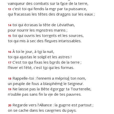
vainqueur des combats sur la f
a
ce de la terre,
c’est toi qui fendis la m
e
r par ta puissance,
13
qui fracassas les têtes des drag
o
ns sur les eaux ;
toi qui écrasas la tête de Léviathan,
14
pour nourrir les m
o
nstres marins ;
toi qui ouvris les torr
e
nts et les sources,
15
toi qui mis à sec des fle
u
ves intarissables.
À toi le jour, à t
o
i la nuit,
16
toi qui ajustas le sol
e
il et les astres !
C’est toi qui fixas les b
o
rds de la terre ;
17
l’hiver et l’été, c’est t
o
i qui les formas.
Rappelle-toi : l’ennemi a mépris
é
ton nom,
18
un peuple de fous a blasphém
é
le Seigneur.
Ne laisse pas la Bête égorg
e
r ta Tourterelle,
19
n’oublie pas sans fin la v
i
e de tes pauvres.
Regarde vers l’Alliance : la gu
e
rre est partout ;
20
on se cache dans les cav
e
rnes du pays.