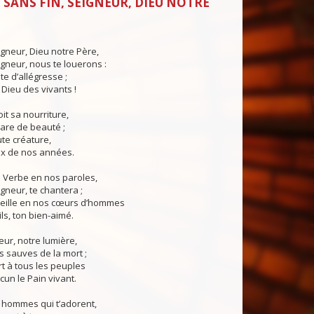
 SANS FIN, SEIGNEUR, DIEU NOTRE
igneur, Dieu notre Père,
igneur, nous te louerons :
te d’allégresse ;
 Dieu des vivants !
it sa nourriture,
pare de beauté ;
te créature,
rix de nos années.
n Verbe en nos paroles,
igneur, te chantera ;
veille en nos cœurs d’hommes
ls, ton bien-aimé.
eur, notre lumière,
s sauves de la mort ;
rt à tous les peuples
cun le Pain vivant.
 hommes qui t’adorent,