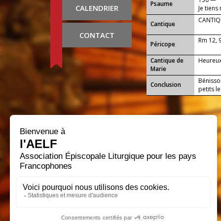
Psaume
CALENDRIER
Je tiens
CANTIQU
Cantique
CONTACT
Rm 12, 
Péricope
Cantique de
Heureux 
Marie
Bénisson
Conclusion
petits l