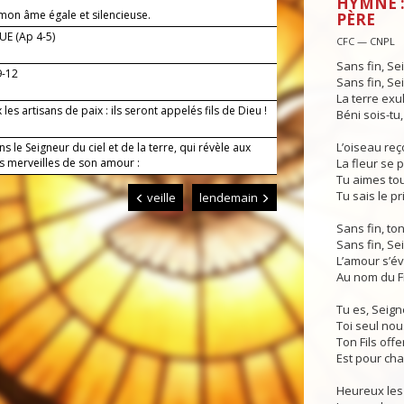
HYMNE :
 mon âme égale et silencieuse.
PÈRE
E (Ap 4-5)
CFC — CNPL
Sans fin, Se
9-12
Sans fin, Se
La terre exul
les artisans de paix : ils seront appelés fils de Dieu !
Béni sois-tu,
L’oiseau reço
s le Seigneur du ciel et de la terre, qui révèle aux
es merveilles de son amour :
La fleur se 
Tu aimes tou
Tu sais le p
veille
lendemain
Sans fin, to
Sans fin, Se
L’amour s’é
Au nom du Fi
Tu es, Seign
Toi seul nou
Ton Fils offe
Est pour cha
Heureux les