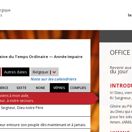
urgique
le
es
OFFICE
aine du Temps Ordinaire — Année Impaire
Revenir aux
du jour
Autres dates
Belgique
|
Note sur les calendriers
INTROD
IERCE
SEXTE
NONE
VÊPRES
COMPLIES
V/ Dieu, vie
 viens à mon aide,
R/ Seigneur,
eur, à notre secours.
Gloire au Pèr
, Seigneur, Dieu notre Père
au Dieu qui e
pour les siè
Amen. (Allélu
neur entoure son peuple dès maintenant et à jamais.