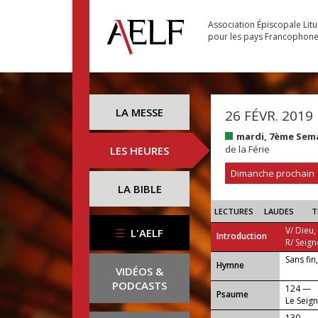
Association Épiscopale Lit
pour les pays Francophon
LA MESSE
26 FÉVR. 2019
mardi, 7ème Sem
de la Férie
LES HEURES
Dimanche prochain
LA BIBLE
LECTURES
LAUDES
T
V/ Dieu,
L'AELF
Introduction
R/ Seign
Sans fin
...
Hymne
VIDÉOS &
PODCASTS
124 —
Psaume
Le Seig
130 —