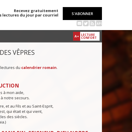
Recevez gratuitement
S'ABONNER
s lectures du jour par courriel
API
LECTURE
A+
CONFORT
 DES VÊPRES
 lectures du
calendrier romain
.
UCTION
ns à mon aide,
 à notre secours.
e, et au Fils et au Saint-Esprit,
st, qui était et qui vient,
cles des siècles.
ia.)