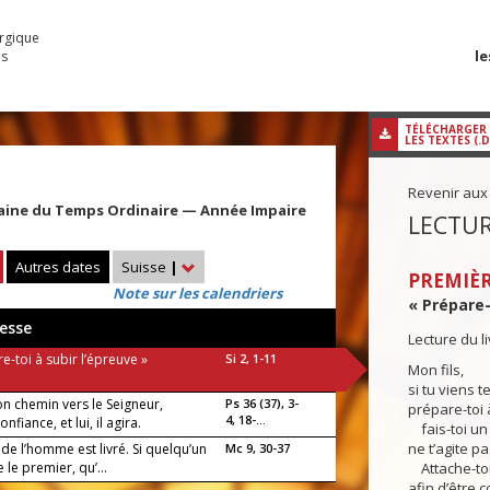
urgique
le
es
TÉLÉCHARGER
LES TEXTES (.
Revenir aux
aine du Temps Ordinaire — Année Impaire
LECTUR
Autres dates
Suisse
|
PREMIÈR
Note sur les calendriers
« Prépare-t
esse
Lecture du l
e-toi à subir l’épreuve »
Si 2, 1-11
Mon fils,
si tu viens 
on chemin vers le Seigneur,
Ps 36 (37), 3-
prépare-toi à
4, 18-...
confiance, et lui, il agira.
fais-toi un 
ne t’agite pa
s de l’homme est livré. Si quelqu’un
Mc 9, 30-37
e le premier, qu’...
Attache-toi
afin d’être 