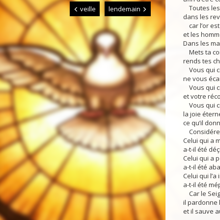
Toutes les a
veille
lendemain
dans les rev
car l’or est 
et les homme
Dans les mal
Mets ta conf
rends tes ch
Vous qui cr
ne vous éca
Vous qui cra
et votre ré
Vous qui cr
la joie étern
ce qu’il donn
Considérez 
Celui qui a 
a-t-il été déç
Celui qui a 
a-t-il été a
Celui qui l’a
a-t-il été mé
Car le Seign
il pardonne 
et il sauve 