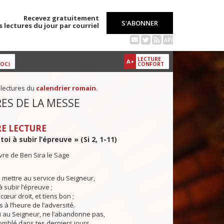
Recevez gratuitement
S'ABONNER
s lectures du jour par courriel
API
LECTURE
A+
DOC)
CONFORT
 lectures du
calendrier romain
.
ES DE LA MESSE
E LECTURE
oi à subir l’épreuve » (Si 2, 1-11)
ivre de Ben Sira le Sage
te mettre au service du Seigneur,
 subir l’épreuve ;
cœur droit, et tiens bon ;
s à l’heure de l’adversité.
 au Seigneur, ne l’abandonne pas,
comblé dans tes derniers jours.