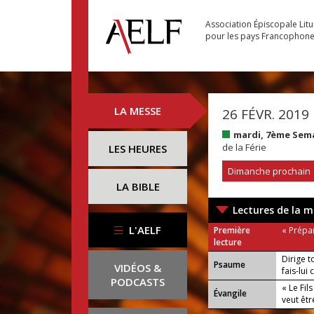
Association Épiscopale Lit
pour les pays Francophon
LA MESSE
26 FÉVR. 2019
mardi, 7ème Sem
de la Férie
LES HEURES
Dimanche prochain
LA BIBLE
Lectures de la m
L'AELF
Première
« Prépar
lecture
Dirige t
Psaume
VIDÉOS &
fais-lui 
PODCASTS
« Le Fil
Évangile
veut êtr