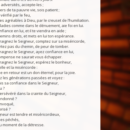
dversités, accepte-les ;
ers de ta pauvre vie, sois patient ;
vérifié par le feu,
s agréables à Dieu, par le creuset de l’humiliation.
adies comme dans le dénuement, aie foi en lui.
iance en lui, et il te viendra en aide ;
emins droits, et mets en lui ton espérance.
aignez le Seigneur, comptez sur sa miséricorde,
rtez pas du chemin, de peur de tomber.
ignez le Seigneur, ayez confiance en lui,
compense ne saurait vous échapper.
aignez le Seigneur, espérez le bonheur,
elle et la miséricorde :
e en retour est un don éternel, pour la joie.
les générations passées et voyez :
mis sa confiance dans le Seigneur,
u ?
persévéré dans la crainte du Seigneur,
bandonné ?
 invoqué,
prisé ?
eur est tendre et miséricordieux,
les péchés,
au moment de la détresse.