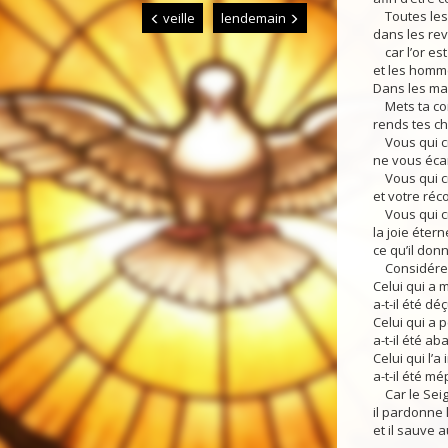
Toutes les a
veille
lendemain
dans les rev
car l’or est 
et les homme
Dans les mal
Mets ta conf
rends tes ch
Vous qui cr
ne vous éca
Vous qui cra
et votre ré
Vous qui cr
la joie étern
ce qu’il donn
Considérez 
Celui qui a 
a-t-il été déç
Celui qui a 
a-t-il été a
Celui qui l’a
a-t-il été mé
Car le Seign
il pardonne 
et il sauve 