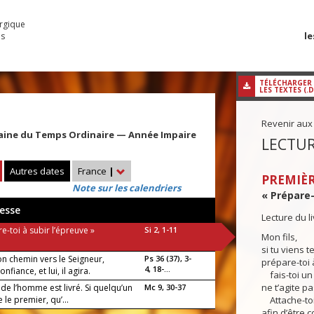
urgique
le
es
TÉLÉCHARGER
LES TEXTES (.
Revenir aux
aine du Temps Ordinaire — Année Impaire
LECTUR
Autres dates
France
|
PREMIÈR
Note sur les calendriers
« Prépare-t
esse
Lecture du l
e-toi à subir l’épreuve »
Si 2, 1-11
Mon fils,
si tu viens 
on chemin vers le Seigneur,
Ps 36 (37), 3-
prépare-toi à
4, 18-...
confiance, et lui, il agira.
fais-toi un 
ne t’agite pa
s de l’homme est livré. Si quelqu’un
Mc 9, 30-37
e le premier, qu’...
Attache-toi
afin d’être 