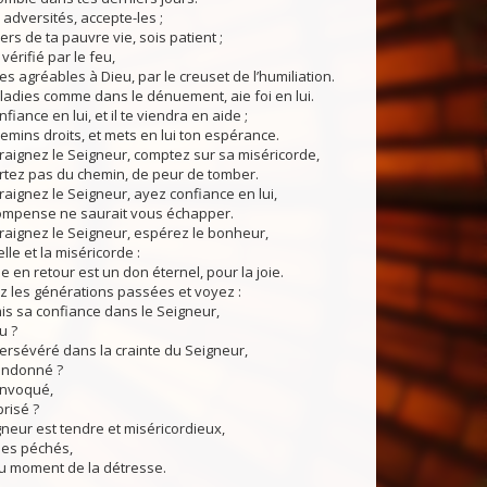
dversités, accepte-les ;
ers de ta pauvre vie, sois patient ;
vérifié par le feu,
s agréables à Dieu, par le creuset de l’humiliation.
adies comme dans le dénuement, aie foi en lui.
iance en lui, et il te viendra en aide ;
emins droits, et mets en lui ton espérance.
aignez le Seigneur, comptez sur sa miséricorde,
rtez pas du chemin, de peur de tomber.
ignez le Seigneur, ayez confiance en lui,
compense ne saurait vous échapper.
aignez le Seigneur, espérez le bonheur,
elle et la miséricorde :
e en retour est un don éternel, pour la joie.
les générations passées et voyez :
mis sa confiance dans le Seigneur,
u ?
persévéré dans la crainte du Seigneur,
bandonné ?
 invoqué,
prisé ?
eur est tendre et miséricordieux,
les péchés,
au moment de la détresse.