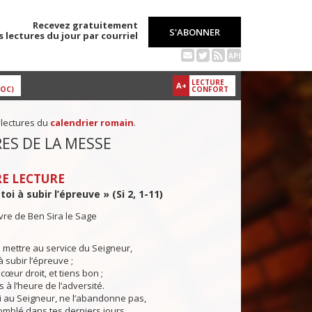
Recevez gratuitement
S'ABONNER
s lectures du jour par courriel
API
LECTURE
A+
DOC)
CONFORT
 lectures du
calendrier romain
.
ES DE LA MESSE
E LECTURE
oi à subir l’épreuve » (Si 2, 1-11)
ivre de Ben Sira le Sage
te mettre au service du Seigneur,
 subir l’épreuve ;
cœur droit, et tiens bon ;
s à l’heure de l’adversité.
 au Seigneur, ne l’abandonne pas,
comblé dans tes derniers jours.