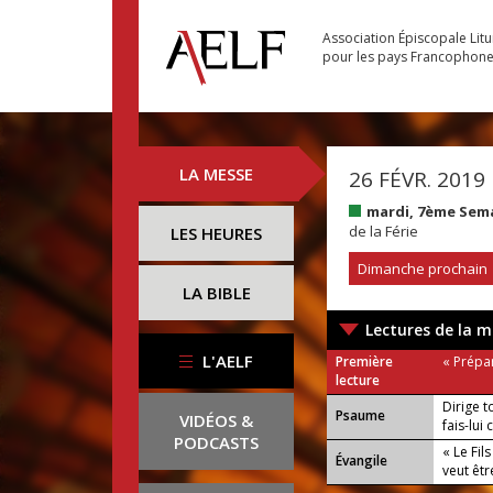
Association Épiscopale Lit
pour les pays Francophon
LA MESSE
26 FÉVR. 2019
mardi, 7ème Sem
de la Férie
LES HEURES
Dimanche prochain
LA BIBLE
Lectures de la m
L'AELF
Première
« Prépar
lecture
Dirige t
Psaume
VIDÉOS &
fais-lui 
PODCASTS
« Le Fil
Évangile
veut êtr