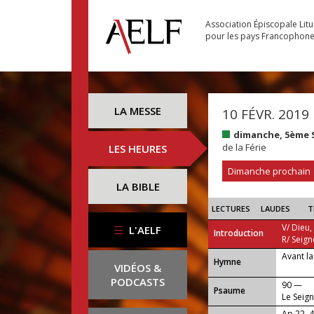
Association Épiscopale Lit
pour les pays Francophon
LA MESSE
10 FÉVR. 2019
dimanche, 5ème 
de la Férie
LES HEURES
Dimanche prochain
LA BIBLE
LECTURES
LAUDES
T
V/ Dieu,
L'AELF
Introduction
R/ Seign
Avant la
...
Hymne
VIDÉOS &
PODCASTS
90 —
Psaume
Le Seign
terreurs
Ap 22, 4