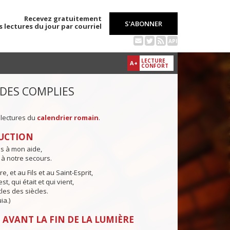
Recevez gratuitement
S'ABONNER
s lectures du jour par courriel
API
LECTURE
A+
CONFORT
 DES COMPLIES
 lectures du
calendrier romain
.
UCTION
ns à mon aide,
 à notre secours.
e, et au Fils et au Saint-Esprit,
st, qui était et qui vient,
cles des siècles.
ia.)
 AVANT LA FIN DE LA LUMIÈRE