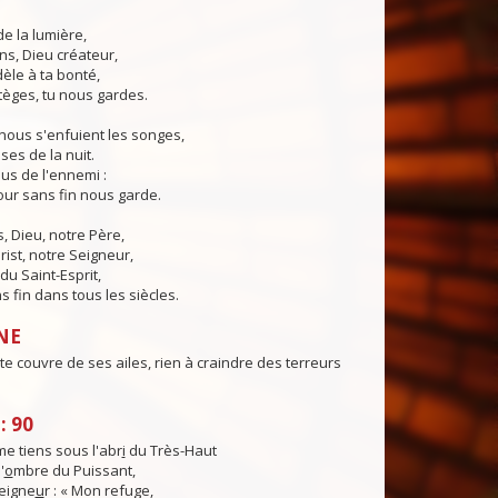
de la lumière,
ns, Dieu créateur,
dèle à ta bonté,
tèges, tu nous gardes.
nous s'enfuient les songes,
ses de la nuit.
us de l'ennemi :
ur sans fin nous garde.
 Dieu, notre Père,
rist, notre Seigneur,
du Saint-Esprit,
 fin dans tous les siècles.
NE
te couvre de ses ailes, rien à craindre des terreurs
: 90
e tiens sous l'abr
i
du Très-Haut
'
o
mbre du Puissant,
Seigne
u
r : « Mon refuge,