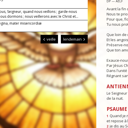
DP — AELF
Avant la fin 
ous, Seigneur, quand nous veillons ; garde-nous
Nous te prio
us dormons ; nous veillerons avec le Christ et...
Pour que, fi
Regina, mater misericordiæ
Tu nous pro
Que loin de 
veille
lendemain
Et les angois
Préserve-no
Que ton amo
Exauce-nous,
Par Jésus Ch
Dans l'unité 
Régnant sans
ANTIEN
Le Seigneur 
de la nuit.
PSAUME 
Quand je m
1
et repose à l
je dis au 
2