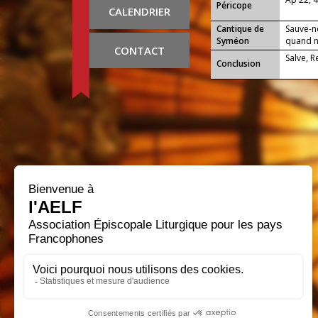
Péricope
CALENDRIER
Cantique de
Sauve-n
Syméon
quand no
CONTACT
Salve, 
Conclusion