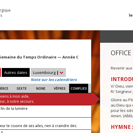
urgique
le
es
OFFICE
Semaine du Temps Ordinaire — Année C
Revenir aux
Autres dates
Luxembourg
|
INTROD
Note sur les calendriers
V/ Dieu, vie
IERCE
SEXTE
NONE
VÊPRES
COMPLIES
R/ Seigneur,
 viens à mon aide,
Gloire au Pèr
eur, à notre secours.
au Dieu qui e
 fin de la lumière
pour les siè
Amen. (Allélu
eur te couvre de ses ailes, rien à craindre des
HYMNE :
 de la nuit.
-5