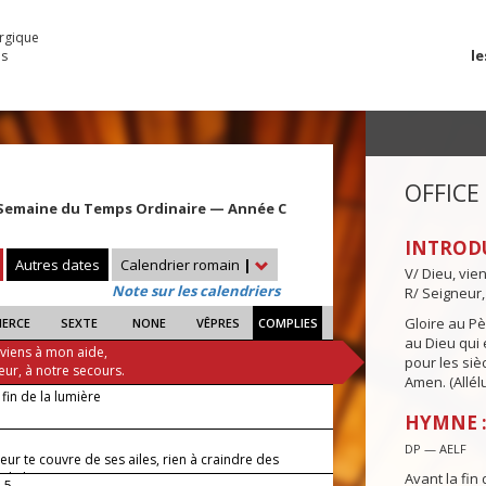
urgique
le
es
OFFICE
Semaine du Temps Ordinaire — Année C
INTROD
Autres dates
Calendrier romain
|
V/ Dieu, vie
Note sur les calendriers
R/ Seigneur,
Gloire au Pèr
IERCE
SEXTE
NONE
VÊPRES
COMPLIES
au Dieu qui e
 viens à mon aide,
pour les siè
eur, à notre secours.
Amen. (Allélu
 fin de la lumière
HYMNE :
DP — AELF
eur te couvre de ses ailes, rien à craindre des
 de la nuit.
Avant la fin 
-5