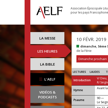
Association Épiscopale Lit
pour les pays Francophon
LA MESSE
10 FÉVR. 2019
dimanche, 5ème 
de la Férie
LES HEURES
Dimanche prochain
LA BIBLE
LECTURES
LAUDES
T
V/ Dieu,
L'AELF
Introduction
R/ Seign
Avant la
...
Hymne
VIDÉOS &
PODCASTS
90 —
Psaume
Le Seign
terreurs
Ap 22, 4