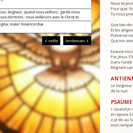
Nous te prio
Pour que, fi
ous, Seigneur, quand nous veillons ; garde-nous
Tu nous pro
us dormons ; nous veillerons avec le Christ et...
Regina, mater misericordiæ
Que loin de 
Et les angois
Préserve-no
veille
lendemain
Que ton amo
Exauce-nous,
Par Jésus Ch
Dans l'unité 
Régnant sans
ANTIEN
Le Seigneur 
de la nuit.
PSAUME 
Quand je m
1
et repose à l
je dis au 
2
mon rempart