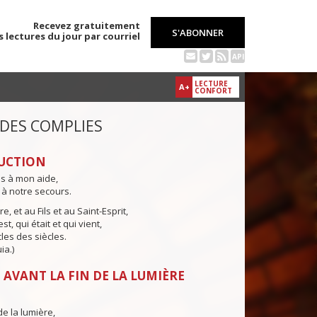
Recevez gratuitement
S'ABONNER
s lectures du jour par courriel
API
LECTURE
A+
CONFORT
 DES COMPLIES
UCTION
ns à mon aide,
 à notre secours.
e, et au Fils et au Saint-Esprit,
st, qui était et qui vient,
cles des siècles.
ia.)
 AVANT LA FIN DE LA LUMIÈRE
de la lumière,