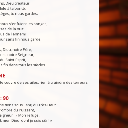
ns, Dieu créateur,
dèle à ta bonté,
tèges, tu nous gardes.
nous s'enfuient les songes,
ses de la nuit.
us de l'ennemi :
ur sans fin nous garde.
 Dieu, notre Père,
rist, notre Seigneur,
du Saint-Esprit,
 fin dans tous les siècles.
NE
te couvre de ses ailes, rien à craindre des terreurs
: 90
e tiens sous l'abr
i
du Très-Haut
'
o
mbre du Puissant,
Seigne
u
r : « Mon refuge,
, mon Die
u
, dont je suis sûr ! »