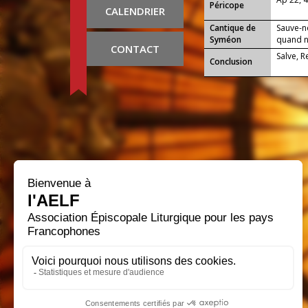
Péricope
CALENDRIER
Cantique de
Sauve-n
Syméon
quand no
CONTACT
Salve, 
Conclusion