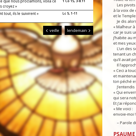
 ce que nous proclamons, voilà ce
1 Co 15, 3-8.11
Les pivots 
s croyez »
à la voix de c
t tout, ils le suivirent »
Lc 5, 1-11
et le Temple
Je dis alors
« Malheur à 
veille
lendemain
car je suis
j’habite au 
et mes yeux o
L’un des sé
tenant un c
qu’il avait p
Il l’approch
« Ceci a tou
et maintenan
ton péché e
J’entendis a
« Qui enverra
qui sera not
Et j’ai répon
« Me voici :
envoie-moi !
– Parole du
PSAUME