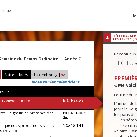
urgique
le
es
TÉLÉCHARGER
LES TEXTES (.
Revenir aux
Semaine du Temps Ordinaire — Année C
LECTUR
Autres dates
Luxembourg
|
PREMIÈR
Note sur les calendriers
« Me voici 
esse
Lecture du l
ci : envoie-moi ! »
Is 6, 1-2a.3-8
L’année de l
je vis le Sei
ante, Seigneur, en présence des
Ps 137 (138), 1-
les pans de
2a, ...
Des séraphi
Ils se criaie
 ce que nous proclamons, voilà ce
1 Co 15, 1-11
s croyez »
« Saint ! Sain
Toute la terr