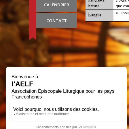
Deuxième
« Voilà
CALENDRIER
lecture
que vou
« Laissan
Évangile
CONTACT