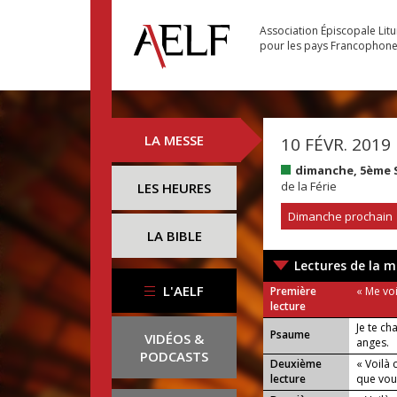
Association Épiscopale Lit
pour les pays Francophon
LA MESSE
10 FÉVR. 2019
dimanche, 5ème 
de la Férie
LES HEURES
Dimanche prochain
LA BIBLE
Lectures de la m
L'AELF
Première
« Me voi
lecture
Je te ch
Psaume
VIDÉOS &
anges.
PODCASTS
Deuxième
« Voilà
lecture
que vou