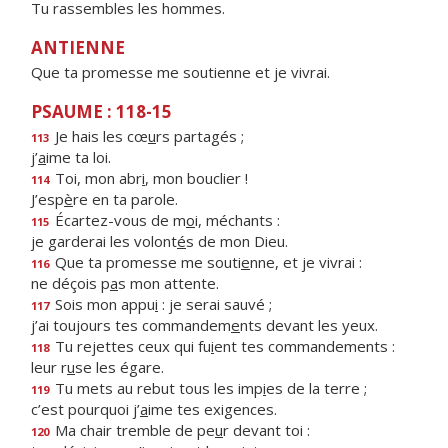
Tu rassembles les hommes.
ANTIENNE
Que ta promesse me soutienne et je vivrai.
PSAUME : 118-15
Je hais les cœ
u
rs partagés ;
113
j’
a
ime ta loi.
Toi, mon abr
i
, mon bouclier !
114
J’esp
è
re en ta parole.
Écartez-vous de m
o
i, méchants :
115
je garderai les volont
é
s de mon Dieu.
Que ta promesse me souti
e
nne, et je vivrai :
116
ne déçois p
a
s mon attente.
Sois mon appu
i
: je serai sauvé ;
117
j’ai toujours tes commandem
e
nts devant les yeux.
Tu rejettes ceux qui fu
i
ent tes commandements :
118
leur r
u
se les égare.
Tu mets au rebut tous les imp
i
es de la terre ;
119
c’est pourquoi j’
a
ime tes exigences.
Ma chair tremble de pe
u
r devant toi :
120