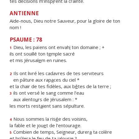
tes décisions m’insp
i
rent la crainte.
ANTIENNE
Aide-nous, Dieu notre Sauveur, pour la gloire de ton
nom !
PSAUME : 78
Dieu, les païens ont envah
i
ton domaine ; +
1
ils ont souillé ton t
e
mple sacré
et mis Jérusal
e
m en ruines.
Ils ont livré les cadavres de tes serviteurs
2
en pâture aux rap
a
ces du ciel *
et la chair de tes fidèles, aux b
ê
tes de la terre ;
ils ont versé le sang comme l’eau
3
aux alento
u
rs de Jérusalem : *
les morts rest
a
ient sans sépulture.
Nous sommes la ris
é
e des voisins,
4
la fable et le jou
e
t de l’entourage.
Combien de temps, Seigneur, durer
a
ta colère
5
et brûlera le fe
u
de ta jalousie ?