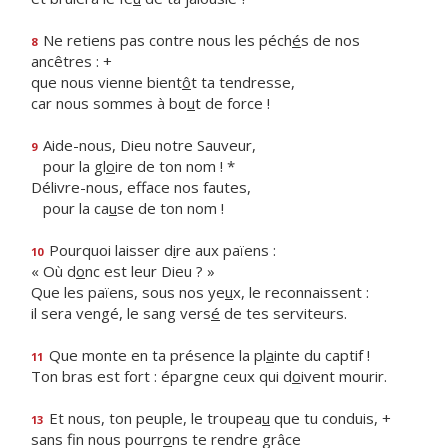
Ne retiens pas contre nous les péch
é
s de nos
8
ancêtres : +
que nous vienne bient
ô
t ta tendresse,
car nous sommes à bo
u
t de force !
Aide-nous, Dieu notre Sauveur,
9
pour la gl
o
ire de ton nom ! *
Délivre-nous, efface nos fautes,
pour la ca
u
se de ton nom !
Pourquoi laisser d
i
re aux païens :
10
« Où d
o
nc est leur Dieu ? »
Que les païens, sous nos ye
u
x, le reconnaissent :
il sera vengé, le sang vers
é
de tes serviteurs.
Que monte en ta présence la pl
a
inte du captif !
11
Ton bras est fort : épargne ceux qui d
o
ivent mourir.
Et nous, ton peuple, le troupea
u
que tu conduis, +
13
sans fin nous pourr
o
ns te rendre grâce