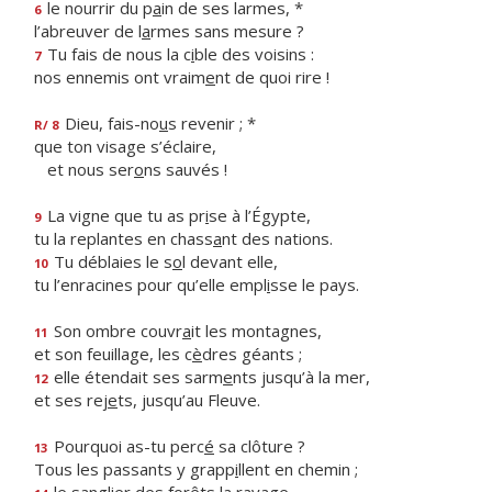
le nourrir du p
a
in de ses larmes, *
6
l’abreuver de l
a
rmes sans mesure ?
Tu fais de nous la c
i
ble des voisins :
7
nos ennemis ont vraim
e
nt de quoi rire !
Dieu, fais-no
u
s revenir ; *
R/ 8
que ton visage s’éclaire,
et nous ser
o
ns sauvés !
La vigne que tu as pr
i
se à l’Égypte,
9
tu la replantes en chass
a
nt des nations.
Tu déblaies le s
o
l devant elle,
10
tu l’enracines pour qu’elle empl
i
sse le pays.
Son ombre couvr
a
it les montagnes,
11
et son feuillage, les c
è
dres géants ;
elle étendait ses sarm
e
nts jusqu’à la mer,
12
et ses rej
e
ts, jusqu’au Fleuve.
Pourquoi as-tu perc
é
sa clôture ?
13
Tous les passants y grapp
i
llent en chemin ;