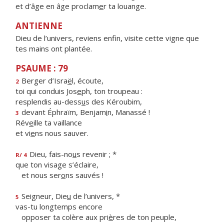
et d’âge en âge proclam
e
r ta louange.
ANTIENNE
Dieu de l’univers, reviens enfin, visite cette vigne que
tes mains ont plantée.
PSAUME : 79
Berger d’Isra
ë
l, écoute,
2
toi qui conduis Jos
e
ph, ton troupeau :
resplendis au-dess
u
s des Kéroubim,
devant Éphraïm, Benjam
i
n, Manassé !
3
Rév
e
ille ta vaillance
et vi
e
ns nous sauver.
Dieu, fais-no
u
s revenir ; *
R/ 4
que ton visage s’éclaire,
et nous ser
o
ns sauvés !
Seigneur, Die
u
de l’univers, *
5
vas-tu longtemps encore
opposer ta colère aux pri
è
res de ton peuple,