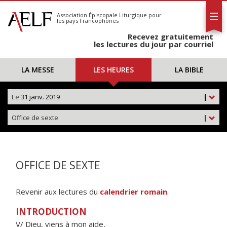
L'AELF
S'abonner
Association Épiscopale Liturgique
pour
les pays Francophones
Calendrier
Recevez gratuitement
Contact
les lectures du jour par courriel
LA MESSE
LES HEURES
LA BIBLE
Le
31 janv. 2019
|
Office de sexte
|
OFFICE DE SEXTE
Revenir aux lectures du
calendrier romain
.
INTRODUCTION
V/ Dieu, viens à mon aide,