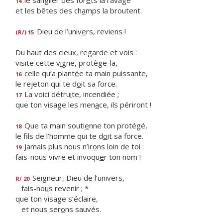
le sanglier des for
ê
ts la ravage
14
et les bêtes des ch
a
mps la broutent.
Dieu de l’univ
e
rs, reviens !
(R/) 15
Du haut des cieux, reg
a
rde et vois :
visite cette v
i
gne, protège-la,
celle qu’a plant
é
e ta main puissante,
16
le rejeton qui te d
o
it sa force.
La voici détru
i
te, incendiée ;
17
que ton visage les men
a
ce, ils périront !
Que ta main souti
e
nne ton protégé,
18
le fils de l’homme qui te d
o
it sa force.
Jamais plus nous n’ir
o
ns loin de toi :
19
fais-nous vivre et invoqu
e
r ton nom !
Seigneur, Dieu de l’univers,
R/ 20
fais-no
u
s revenir ; *
que ton visage s’éclaire,
et nous ser
o
ns sauvés.