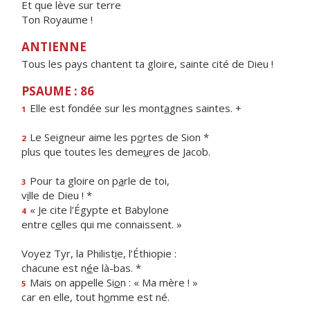
Et que lève sur terre
Ton Royaume !
ANTIENNE
Tous les pays chantent ta gloire, sainte cité de Dieu !
PSAUME : 86
Elle est fondée sur les mont
a
gnes saintes. +
1
Le Seigneur aime les p
o
rtes de Sion *
2
plus que toutes les deme
u
res de Jacob.
Pour ta gloire on p
a
rle de toi,
3
v
i
lle de Dieu ! *
« Je cite l’Égypte et Babylone
4
entre c
e
lles qui me connaissent. »
Voyez Tyr, la Philist
i
e, l’Éthiopie :
chacune est n
é
e là-bas. *
Mais on appelle Si
o
n : « Ma mère ! »
5
car en elle, tout h
o
mme est né.