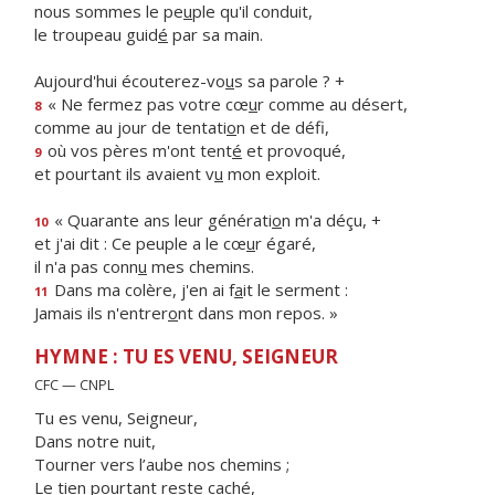
nous sommes le pe
u
ple qu'il conduit,
le troupeau guid
é
par sa main.
Aujourd'hui écouterez-vo
u
s sa parole ? +
« Ne fermez pas votre cœ
u
r comme au désert,
8
comme au jour de tentati
o
n et de défi,
où vos pères m'ont tent
é
et provoqué,
9
et pourtant ils avaient v
u
mon exploit.
« Quarante ans leur générati
o
n m'a déçu, +
10
et j'ai dit : Ce peuple a le cœ
u
r égaré,
il n'a pas conn
u
mes chemins.
Dans ma colère, j'en ai f
a
it le serment :
11
Jamais ils n'entrer
o
nt dans mon repos. »
HYMNE : TU ES VENU, SEIGNEUR
CFC — CNPL
Tu es venu, Seigneur,
Dans notre nuit,
Tourner vers l’aube nos chemins ;
Le tien pourtant reste caché,