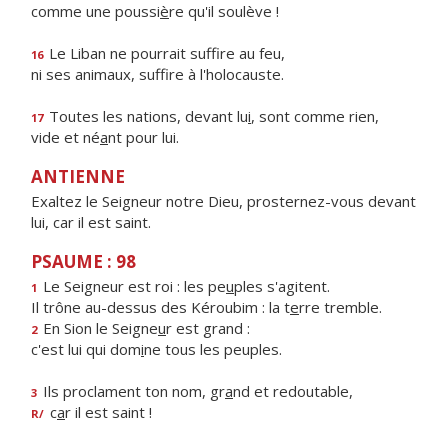
comme une poussi
è
re qu'il soulève !
Le Liban ne pourrait suff
re au feu,
16
ni ses animaux, suff
re à l'holocauste.
Toutes les nations, devant lu
i
, sont comme rien,
17
vide et né
a
nt pour lui.
ANTIENNE
Exaltez le Seigneur notre Dieu, prosternez-vous devant
lui, car il est saint.
PSAUME : 98
Le Seigneur est roi : les pe
u
ples s'agitent.
1
Il trône au-dessus des Kéroubim : la t
e
rre tremble.
En Sion le Seigne
u
r est grand :
2
c'est lui qui dom
i
ne tous les peuples.
Ils proclament ton nom, gr
a
nd et redoutable,
3
c
a
r il est saint !
R/