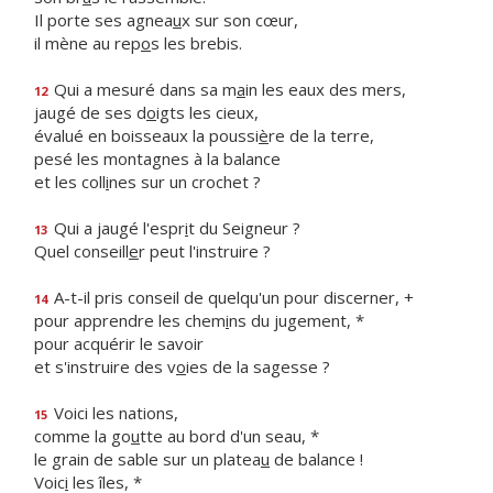
Il porte ses agnea
u
x sur son cœur,
il mène au rep
o
s les brebis.
Qui a mesuré dans sa m
a
in les eaux des mers,
12
jaugé de ses d
o
igts les cieux,
évalué en boisseaux la poussi
è
re de la terre,
pesé les montagnes à la balance
et les coll
i
nes sur un crochet ?
Qui a jaugé l'espr
i
t du Seigneur ?
13
Quel conseill
e
r peut l'instruire ?
A-t-il pris conseil de quelqu'un pour discerner, +
14
pour apprendre les chem
i
ns du jugement, *
pour acquérir le savoir
et s'instruire des v
o
ies de la sagesse ?
Voici les nations,
15
comme la go
u
tte au bord d'un seau, *
le grain de sable sur un platea
u
de balance !
Voic
i
les îles, *