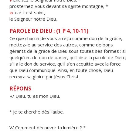
9
prosternez-vous devant sa s
a
inte montagne, *
car il est saint,
R/
le Seigne
u
r notre Dieu.
PAROLE DE DIEU : (1 P 4, 10-11)
Ce que chacun de vous a reçu comme don de la grâce,
mettez-le au service des autres, comme de bons
gérants de la grâce de Dieu sous toutes ses formes : si
quelqu’un a le don de parler, qu’il dise la parole de Dieu ;
s’il a le don du service, qu’il s’en acquitte avec la force
que Dieu communique. Ainsi, en toute chose, Dieu
recevra sa gloire par Jésus Christ.
RÉPONS
R/ Dieu, tu es mon Dieu,
* Je te cherche dès l’aube.
V/ Comment découvrir ta lumière ? *