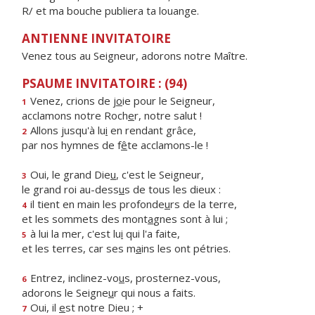
R/ et ma bouche publiera ta louange.
ANTIENNE INVITATOIRE
Venez tous au Seigneur, adorons notre Maître.
PSAUME INVITATOIRE : (94)
Venez, crions de j
o
ie pour le Seigneur,
1
acclamons notre Roch
e
r, notre salut !
Allons jusqu'à lu
i
en rendant grâce,
2
par nos hymnes de f
ê
te acclamons-le !
Oui, le grand Die
u
, c'est le Seigneur,
3
le grand roi au-dess
u
s de tous les dieux :
il tient en main les profonde
u
rs de la terre,
4
et les sommets des mont
a
gnes sont à lui ;
à lui la mer, c'est lu
i
qui l'a faite,
5
et les terres, car ses m
a
ins les ont pétries.
Entrez, inclinez-vo
u
s, prosternez-vous,
6
adorons le Seigne
u
r qui nous a faits.
Oui, il
e
st notre Dieu ; +
7