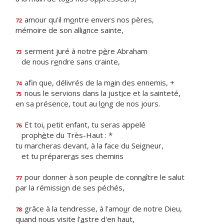
amour qu'il m
o
ntre envers nos pères,
72
mémoire de son alli
a
nce sainte,
serment juré à notre p
è
re Abraham
73
de nous r
e
ndre sans crainte,
afin que, délivrés de la m
a
in des ennemis, +
74
nous le servions dans la just
i
ce et la sainteté,
75
en sa présence, tout au l
o
ng de nos jours.
Et toi, petit enfant, tu seras appelé
76
proph
è
te du Très-Haut : *
tu marcheras devant, à la face du Seigneur,
et tu préparer
a
s ses chemins
pour donner à son peuple de conn
a
ître le salut
77
par la rémissi
o
n de ses péchés,
grâce à la tendresse, à l'amo
u
r de notre Dieu,
78
quand nous visite l'
a
stre d'en haut,