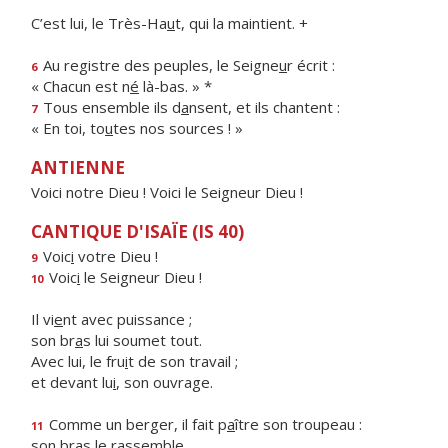
C’est lui, le Très-Ha
u
t, qui la maintient. +
Au registre des peuples, le Seigne
u
r écrit :
6
« Chacun est n
é
là-bas. » *
Tous ensemble ils d
a
nsent, et ils chantent :
7
« En toi, to
u
tes nos sources ! »
ANTIENNE
Voici notre Dieu ! Voici le Seigneur Dieu !
CANTIQUE D'ISAÏE (IS 40)
Voic
i
votre Dieu !
9
Voic
i
le Seigneur Dieu !
10
Il vi
e
nt avec puissance ;
son br
a
s lui soumet tout.
Avec lui, le fru
i
t de son travail ;
et devant lu
i
, son ouvrage.
Comme un berger, il fait p
a
ître son troupeau :
11
son br
a
s le rassemble.