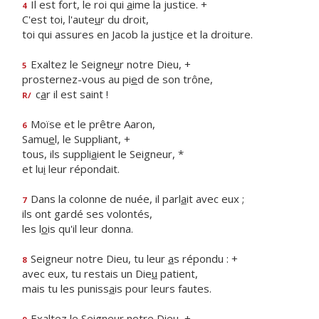
Il est fort, le roi qui
a
ime la justice. +
4
C'est toi, l'aute
u
r du droit,
toi qui assures en Jacob la just
i
ce et la droiture.
Exaltez le Seigne
u
r notre Dieu, +
5
prosternez-vous au pi
e
d de son trône,
c
a
r il est saint !
R/
Moïse et le prêtre Aaron,
6
Samu
e
l, le Suppliant, +
tous, ils suppli
a
ient le Seigneur, *
et lu
i
leur répondait.
Dans la colonne de nuée, il parl
a
it avec eux ;
7
ils ont gardé ses volontés,
les l
o
is qu'il leur donna.
Seigneur notre Dieu, tu leur
a
s répondu : +
8
avec eux, tu restais un Die
u
patient,
mais tu les puniss
a
is pour leurs fautes.
Exaltez le Seigne
u
r notre Dieu, +