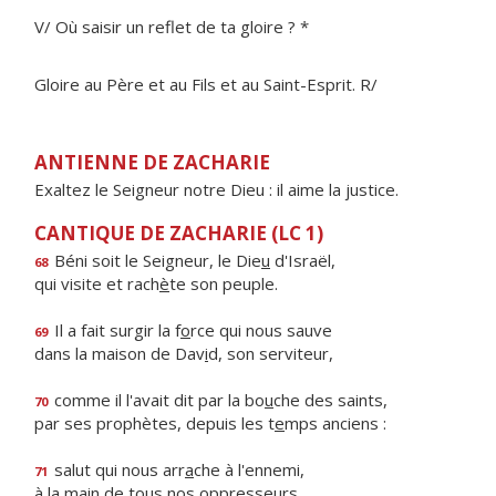
V/ Où saisir un reflet de ta gloire ? *
Gloire au Père et au Fils et au Saint-Esprit. R/
ANTIENNE DE ZACHARIE
Exaltez le Seigneur notre Dieu : il aime la justice.
CANTIQUE DE ZACHARIE (LC 1)
Béni soit le Seigneur, le Die
u
d'Israël,
68
qui visite et rach
è
te son peuple.
Il a fait surgir la f
o
rce qui nous sauve
69
dans la maison de Dav
i
d, son serviteur,
comme il l'avait dit par la bo
u
che des saints,
70
par ses prophètes, depuis les t
e
mps anciens :
salut qui nous arr
a
che à l'ennemi,
71
à la main de to
u
s nos oppresseurs,