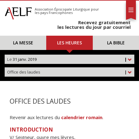
L'AELF
S'abonner
Association Épiscopale Liturgique
pour
les pays Francophones
Calendrier
Recevez gratuitement
Contact
les lectures du jour par courriel
LA MESSE
LES HEURES
LA BIBLE
Le
31 janv. 2019
|
Office des laudes
|
OFFICE DES LAUDES
Revenir aux lectures du
calendrier romain
.
INTRODUCTION
V/ Seigneur, ouvre mes lèvres,