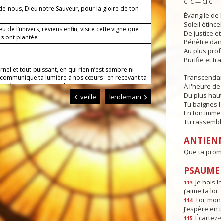
CFC — CFC
de-nous, Dieu notre Sauveur, pour la gloire de ton
Évangile de 
Soleil étince
u de l’univers, reviens enfin, visite cette vigne que
De justice e
s ont plantée.
Pénètre dans
Au plus pro
Purifie et t
rnel et tout-puissant, en qui rien n’est sombre ni
Transcendan
 communique ta lumière à nos cœurs : en recevant ta
tes préceptes, nous marcherons sur ta route d’un cœur
À l'heure de 
ar Jésus, le Christ, notre Seigneur. Amen.
Du plus haut
veille
lendemain
Tu baignes l
En ton imme
Tu rassembl
ANTIEN
Que ta prome
PSAUME :
Je hais l
113
j’
a
ime ta loi.
Toi, mon
114
J’esp
è
re en 
Écartez-
115