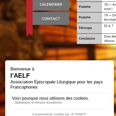
CALENDRIER
78 — Ai
Psaume
nom !
79 — Die
Psaume
CONTACT
tes main
Dt 4, 7
Péricope
Dieu éte
Conclusion
obscur,
loi et 
léger. P