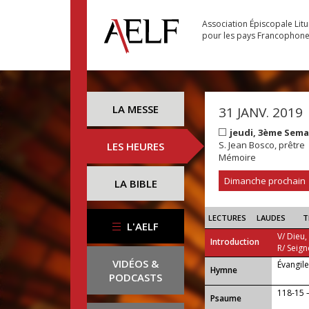
Association Épiscopale Lit
pour les pays Francophon
LA MESSE
31 JANV. 2019
jeudi, 3ème Sem
S. Jean Bosco, prêtre
LES HEURES
Mémoire
Dimanche prochain
LA BIBLE
LECTURES
LAUDES
T
L'AELF
V/ Dieu,
Introduction
R/ Seign
VIDÉOS &
Évangil
...
Hymne
PODCASTS
118-15 
Psaume