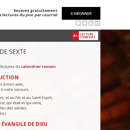
Recevez gratuitement
S'ABONNER
s lectures du jour par courriel
API
LECTURE
A+
CONFORT
 DE SEXTE
 lectures du
calendrier romain
.
UCTION
ns à mon aide,
 à notre secours.
e, et au Fils et au Saint-Esprit,
st, qui était et qui vient,
cles des siècles.
ia.)
 ÉVANGILE DE DIEU