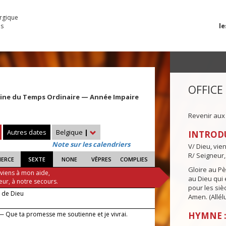
urgique
le
es
OFFICE
aine du Temps Ordinaire — Année Impaire
Revenir aux
Autres dates
Belgique
|
INTROD
Note sur les calendriers
V/ Dieu, vie
R/ Seigneur,
IERCE
SEXTE
NONE
VÊPRES
COMPLIES
Gloire au Pèr
 viens à mon aide,
au Dieu qui e
eur, à notre secours.
pour les siè
e de Dieu
Amen. (Allélu
— Que ta promesse me soutienne et je vivrai.
HYMNE :