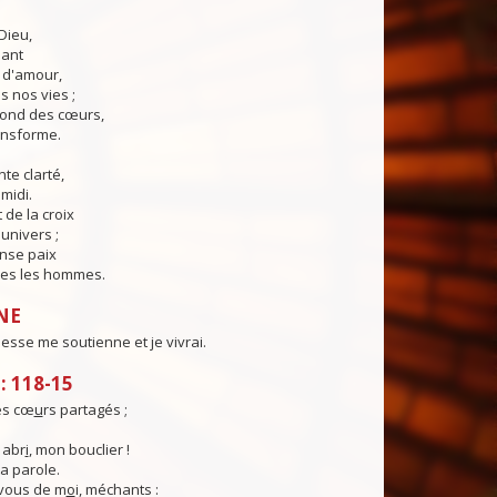
Dieu,
lant
t d'amour,
 nos vies ;
fond des cœurs,
ransforme.
te clarté,
midi.
 de la croix
'univers ;
nse paix
es les hommes.
NE
sse me soutienne et je vivrai.
 118-15
es cœ
u
rs partagés ;
 abr
i
, mon bouclier !
ta parole.
vous de m
o
i, méchants :