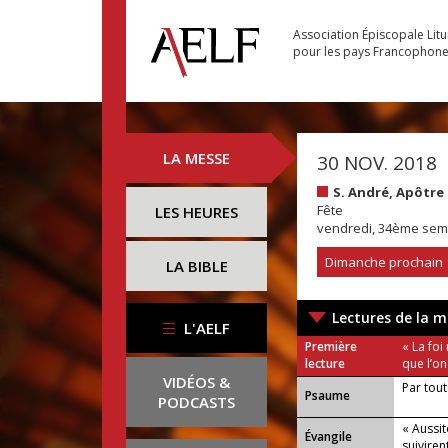
Association Épiscopale Lit
pour les pays Francophon
LA MESSE
30 NOV. 2018
S. André, Apôtre
Fête
LES HEURES
vendredi, 34ème sem
Dimanche prochain
LA BIBLE
Lectures de la m
L'AELF
Première
« La foi
lecture
que l’on 
VIDÉOS &
Par tout
Psaume
PODCASTS
« Aussitô
Évangile
suiviren