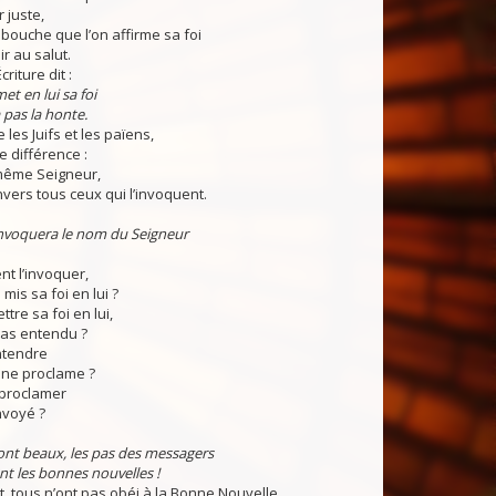
 juste,
a bouche que l’on affirme sa foi
r au salut.
riture dit :
t en lui sa foi
 pas la honte.
les Juifs et les païens,
de différence :
 même Seigneur,
ers tous ceux qui l’invoquent.
nvoquera le nom du Seigneur
 l’invoquer,
 mis sa foi en lui ?
re sa foi en lui,
 pas entendu ?
tendre
 ne proclame ?
roclamer
nvoyé ?
nt beaux, les pas des messagers
t les bonnes nouvelles !
 tous n’ont pas obéi à la Bonne Nouvelle.