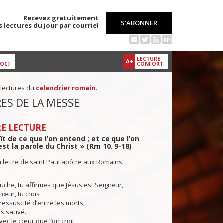
Recevez gratuitement
S'ABONNER
s lectures du jour par courriel
API
LECTURE
A+
DOC)
CONFORT
 lectures du
calendrier romain
.
ES DE LA MESSE
E LECTURE
ît de ce que l’on entend ; et ce que l’on
est la parole du Christ » (Rm 10, 9-18)
a lettre de saint Paul apôtre aux Romains
che, tu affirmes que Jésus est Seigneur,
cœur, tu crois
 ressuscité d’entre les morts,
as sauvé.
ec le cœur que l’on croit