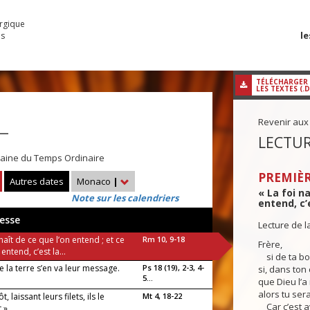
urgique
le
es
TÉLÉCHARGER
LES TEXTES (.
Revenir aux
 —
LECTUR
aine du Temps Ordinaire
PREMIÈR
Autres dates
Monaco
|
« La foi na
Note sur les calendriers
entend, c’
esse
Lecture de l
 naît de ce que l’on entend ; et ce
Rm 10, 9-18
Frère,
entend, c’est la...
si de ta bou
e la terre s’en va leur message.
Ps 18 (19), 2-3, 4-
si, dans ton 
5...
que Dieu l’a
alors tu ser
t, laissant leurs filets, ils le
Mt 4, 18-22
Car c’est av
t »