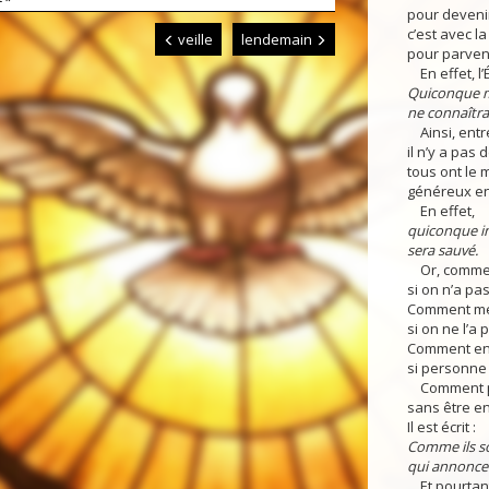
pour devenir
c’est avec l
veille
lendemain
pour parveni
En effet, l’Éc
Quiconque me
ne connaîtra
Ainsi, entre 
il n’y a pas 
tous ont le
généreux env
En effet,
quiconque i
sera sauvé.
Or, comment
si on n’a pas
Comment mett
si on ne l’a
Comment en
si personne
Comment p
sans être e
Il est écrit :
Comme ils so
qui annoncen
Et pourtant,