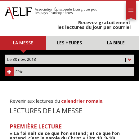
L'AELF
S'abonner
Association Épiscopale Liturgique
pour
les pays Francophones
Calendrier
Recevez gratuitement
Contact
les lectures du jour par courriel
LA MESSE
LES HEURES
LA BIBLE
Le
30 nov. 2018
|
Fête
Revenir aux lectures du
calendrier romain
.
LECTURES DE LA MESSE
PREMIÈRE LECTURE
« La foi naît de ce que l’on entend ; et ce que l’on
entend, c’est la parole du Christ » (Rm 10, 9-18)