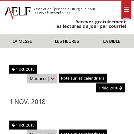
L'AELF
S'abonner
Association Épiscopale Liturgique
pour
les pays Francophones
Calendrier
Recevez gratuitement
Contact
les lectures du jour par courriel
LA MESSE
LES HEURES
LA BIBLE
1 oct. 2018
Monaco
|
Note sur les calendriers
1 déc. 2018
1 NOV. 2018
1 oct. 2018