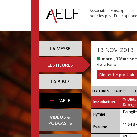
Association Épiscopale Lit
pour les pays Francophon
LA MESSE
13 NOV. 2018
mardi, 32ème se
de la Férie
LES HEURES
Dimanche prochain
LA BIBLE
LECTURES
LAUDES
T
V/ Dieu,
L'AELF
Introduction
R/ Seign
Évangil
...
Hymne
VIDÉOS &
PODCASTS
118-18 — 
Psaume
87 - I —