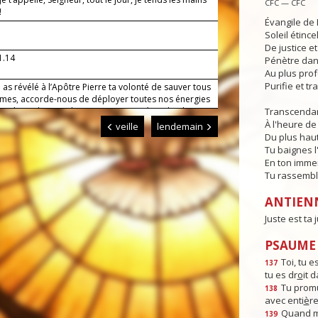
CFC — CFC
!
Évangile de 
Soleil étince
De justice e
1.14
Pénètre dans
Au plus pro
Purifie et t
 as révélé à l’Apôtre Pierre ta volonté de sauver tous
mes, accorde-nous de déployer toutes nos énergies
ce de ce dessein de ton amour. Par Jésus, le Christ,
Transcendan
eigneur. Amen.
À l'heure de 
veille
lendemain
Du plus haut
Tu baignes l
En ton imme
Tu rassembl
ANTIEN
Juste est ta j
PSAUME :
Toi, tu es
137
tu es dr
o
it 
Tu promu
138
avec enti
è
re
Quand m
139