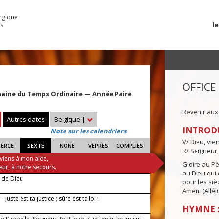
urgique
le
es
OFFICE
maine du Temps Ordinaire — Année Paire
Revenir aux
Autres dates
Belgique
|
INTROD
Note sur les calendriers
V/ Dieu, vie
IERCE
SEXTE
NONE
VÊPRES
COMPLIES
R/ Seigneur,
 viens à mon aide,
Gloire au Pèr
eur, à notre secours.
au Dieu qui e
e de Dieu
pour les siè
Amen. (Allélu
Juste est ta justice ; sûre est ta loi !
HYMNE :
 Je t’appelle, Seigneur, tout le jour, je tends les mains