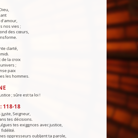
Dieu,
lant
t d'amour,
 nos vies ;
fond des cœurs,
ransforme.
te clarté,
midi.
 de la croix
'univers ;
nse paix
es les hommes.
NE
ustice ; sûre est ta loi !
 118-18
 j
u
ste, Seigneur,
dans tes décisions.
lgues tes exig
e
nces avec justice,
 fidélité.
es oppresseurs oubl
i
ent ta parole,