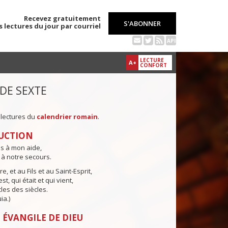
Recevez gratuitement
S'ABONNER
s lectures du jour par courriel
API
LECTURE
A+
CONFORT
 DE SEXTE
 lectures du
calendrier romain
.
UCTION
ns à mon aide,
 à notre secours.
e, et au Fils et au Saint-Esprit,
st, qui était et qui vient,
cles des siècles.
ia.)
 ÉVANGILE DE DIEU