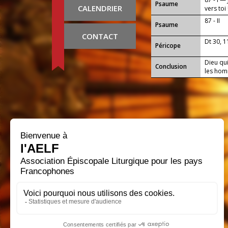
Psaume
CALENDRIER
vers toi 
87 - II
Psaume
CONTACT
Dt 30, 1
Péricope
Dieu qui
Conclusion
les hom
au servi
notre S