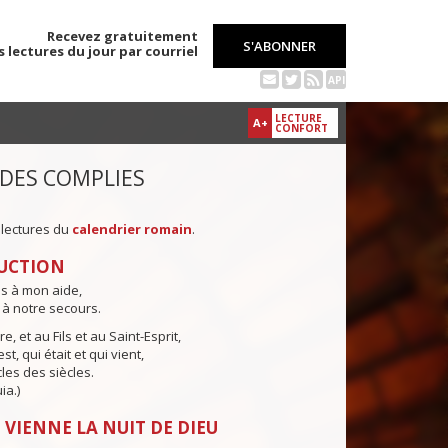
Recevez gratuitement
S'ABONNER
s lectures du jour par courriel
API
LECTURE
A+
CONFORT
 DES COMPLIES
 lectures du
calendrier romain
.
UCTION
ns à mon aide,
 à notre secours.
e, et au Fils et au Saint-Esprit,
st, qui était et qui vient,
cles des siècles.
ia.)
 VIENNE LA NUIT DE DIEU