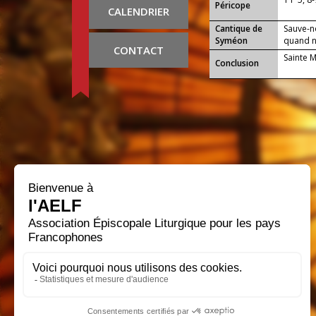
Péricope
CALENDRIER
Cantique de
Sauve-n
Syméon
quand no
CONTACT
Sainte 
Conclusion