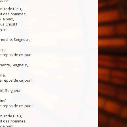
Levain
 nuit de Dieu,
uit des hommes,
 la paix,
us Christ !
en !)
 cherché, Seigneur,
reçu,
 repos de ce jour !
chanté, Seigneur,
rié,
 repos de ce jour !
nié, Seigneur,
aimé,
 repos de ce jour !
 nuit de Dieu,
uit des hommes,
 la paix,