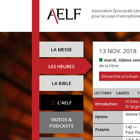
Association Épiscopale Lit
pour les pays Francophon
LA MESSE
13 NOV. 2018
mardi, 32ème se
de la Férie
LES HEURES
Dimanche prochain
LA BIBLE
LECTURES
LAUDES
T
V/ Dieu,
L'AELF
Introduction
R/ Seign
Vienne l
...
Hymne
VIDÉOS &
PODCASTS
142 —
Psaume
Pour l’h
1 P 5, 8