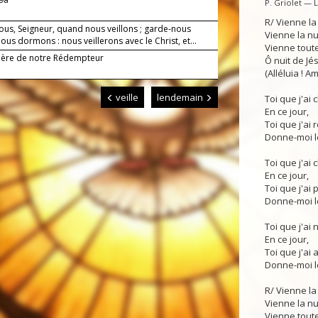
P. Griolet — 
R/ Vienne la
ous, Seigneur, quand nous veillons ; garde-nous
Vienne la n
us dormons : nous veillerons avec le Christ, et...
Vienne toute
Mère de notre Rédempteur
Ô nuit de Jés
(Alléluia ! Am
veille
lendemain
Toi que j'ai
En ce jour,
Toi que j'ai 
Donne-moi le
Toi que j'ai 
En ce jour,
Toi que j'ai p
Donne-moi le
Toi que j'ai 
En ce jour,
Toi que j'ai 
Donne-moi le
R/ Vienne la
Vienne la n
Vienne toute