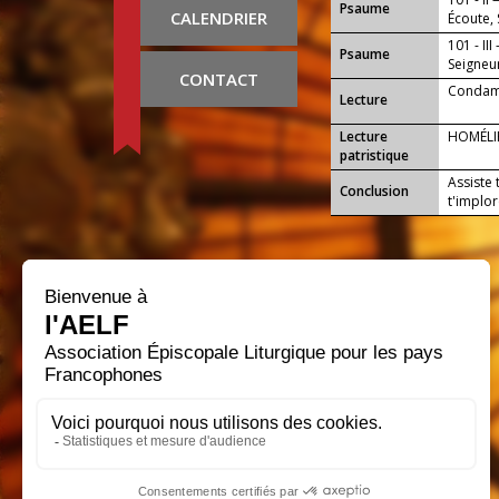
Psaume
CALENDRIER
Écoute, 
101 - III
Psaume
Seigneur
CONTACT
tes main
Condamn
Lecture
Lecture
HOMÉLIE
patristique
Assiste 
Conclusion
t'implor