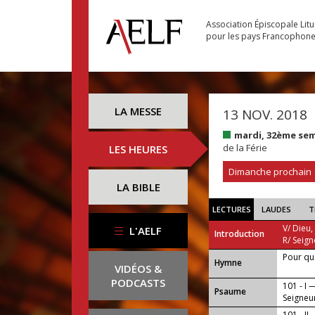
Association Épiscopale Lit
pour les pays Francophon
LA MESSE
13 NOV. 2018
mardi, 32ème se
de la Férie
LES HEURES
Dimanche prochain
LA BIBLE
LECTURES
LAUDES
T
V/ Dieu,
L'AELF
Introduction
R/ Seign
Pour que
...
Hymne
VIDÉOS &
PODCASTS
101 - I 
Psaume
Seigneur
101 - II