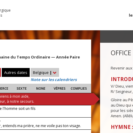
urgique
le
es
OFFICE
maine du Temps Ordinaire — Année Paire
Revenir aux
Autres dates
Belgique
|
INTROD
Note sur les calendriers
V/ Dieu, vie
IERCE
SEXTE
NONE
VÊPRES
COMPLIES
R/ Seigneur,
 viens à mon aide,
Gloire au Pèr
eur, à notre secours.
au Dieu qui e
 l'homme soit un fils
pour les siè
Amen. (Allélu
—
, entends ma prière, ne me voile pas ton visage.
HYMNE :
 —