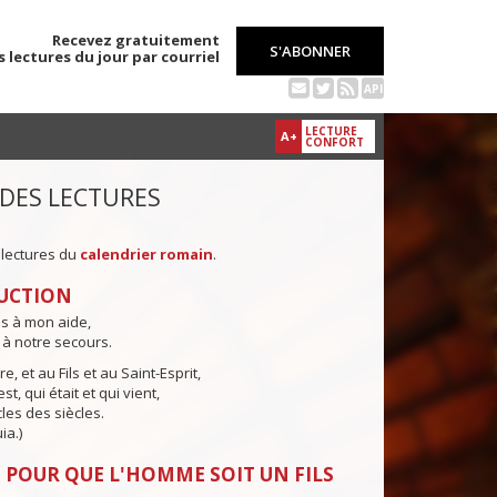
Recevez gratuitement
S'ABONNER
s lectures du jour par courriel
API
LECTURE
A+
CONFORT
 DES LECTURES
 lectures du
calendrier romain
.
UCTION
ns à mon aide,
 à notre secours.
e, et au Fils et au Saint-Esprit,
st, qui était et qui vient,
cles des siècles.
ia.)
 POUR QUE L'HOMME SOIT UN FILS