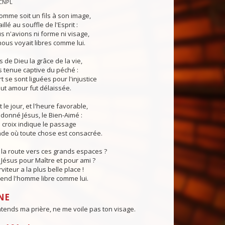
CNPL
omme soit un fils à son image,
illé au souffle de l'Esprit :
 n'avions ni forme ni visage,
us voyait libres comme lui.
 de Dieu la grâce de la vie,
 tenue captive du péché :
t se sont liguées pour l'injustice
tout amour fut délaissée.
 le jour, et l'heure favorable,
donné Jésus, le Bien-Aimé :
a croix indique le passage
de où toute chose est consacrée.
la route vers ces grands espaces ?
Jésus pour Maître et pour ami ?
iteur a la plus belle place !
rend l'homme libre comme lui.
NE
tends ma prière, ne me voile pas ton visage.