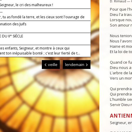
D. Rimaud — 
Seigneur, le cri des malheureux !
Pour que l'h
 —
Dieu l'a trava
, tu as fondé la terre, et les cieux sont l'ouvrage de
Lorsque nous
s.
ation des Juifs
Son amour no
Nous tenions
 DU II° SIÈCLE
Nous l'avons
Haine et mor
tes enfants, Seigneur, et montre à ceux qui
Et la loi de 
ent ton inépuisable bonté ; c'est leur fierté de t...
Quand ce fut
veille
lendemain
Dieu nous a 
L'arbre de l
Vers un mon
Qui prendra 
Qui prendra 
L'humble serv
Servir Dieu 
ANTIEN
Seigneur, en