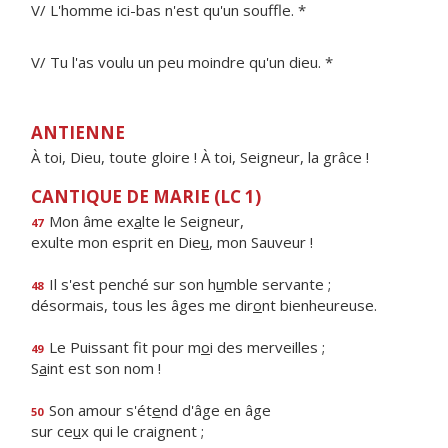
V/ L'homme ici-bas n'est qu'un souffle. *
V/ Tu l'as voulu un peu moindre qu'un dieu. *
ANTIENNE
À toi, Dieu, toute gloire ! À toi, Seigneur, la grâce !
CANTIQUE DE MARIE (LC 1)
Mon âme ex
a
lte le Seigneur,
47
exulte mon esprit en Die
u
, mon Sauveur !
Il s'est penché sur son h
u
mble servante ;
48
désormais, tous les âges me dir
o
nt bienheureuse.
Le Puissant fit pour m
o
i des merveilles ;
49
S
a
int est son nom !
Son amour s'ét
e
nd d'âge en âge
50
sur ce
u
x qui le craignent ;