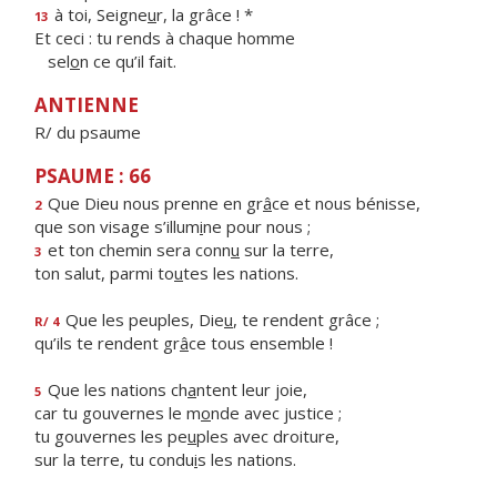
à toi, Seigne
u
r, la grâce ! *
13
Et ceci : tu rends à chaque homme
sel
o
n ce qu’il fait.
ANTIENNE
R/ du psaume
PSAUME : 66
Que Dieu nous prenne en gr
â
ce et nous bénisse,
2
que son visage s’illum
i
ne pour nous ;
et ton chemin sera conn
u
sur la terre,
3
ton salut, parmi to
u
tes les nations.
Que les peuples, Die
u
, te rendent grâce ;
R/ 4
qu’ils te rendent gr
â
ce tous ensemble !
Que les nations ch
a
ntent leur joie,
5
car tu gouvernes le m
o
nde avec justice ;
tu gouvernes les pe
u
ples avec droiture,
sur la terre, tu condu
i
s les nations.