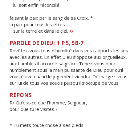
lui soit enf
n réconcilié,
faisant la paix par le s
a
ng de sa Croix, *
la paix pour tous les êtres
sur la t
e
rre et dans le ciel.
R/
PAROLE DE DIEU : 1 P 5, 5B-7
Revêtez-vous tous d’humilité dans vos rapports les uns
avec les autres. En effet Dieu s’oppose aux orgueilleux,
aux humbles il accorde sa grâce. Tenez-vous donc
humblement sous la main puissante de Dieu pour qu’il
vous élève quand le jugement viendra. Déchargez-vous
sur lui de tous vos soucis puisqu’il s’occupe de vous.
RÉPONS
R/ Qu'est-ce que l'homme, Seigneur,
pour que tu le visites ?
* Tu mets toute chose à ses pieds.