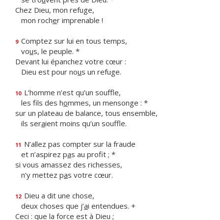
Chez Dieu, mon refuge,
mon roch
e
r imprenable !
Comptez sur lui en tous temps,
9
vo
u
s, le peuple. *
Devant lui épanchez votre cœur :
Dieu est pour no
u
s un refuge.
L’homme n’est qu’un souffle,
10
les fils des h
o
mmes, un mensonge : *
sur un plateau de balance, tous ensemble,
ils ser
a
ient moins qu’un souffle.
N’allez pas compter sur la fraude
11
et n’aspirez p
a
s au profit ; *
si vous amassez des richesses,
n’y mettez p
a
s votre cœur.
Dieu a dit une chose,
12
deux choses que j’
a
i entendues. +
Ceci : que la force est à Dieu ;