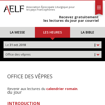
L'AELF
S'abonner
Association Épiscopale Liturgique
pour
les pays Francophones
Calendrier
Recevez gratuitement
Contact
les lectures du jour par courriel
LA MESSE
LES HEURES
LA BIBLE
Le
31 oct. 2018
|
Office des vêpres
|
OFFICE DES VÊPRES
Revenir aux lectures du
calendrier romain
.
du jour
INTRODUCTION