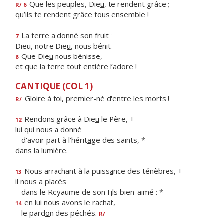
Que les peuples, Die
u
, te rendent grâce ;
R/ 6
qu’ils te rendent gr
â
ce tous ensemble !
La terre a donn
é
son fruit ;
7
Dieu, notre Die
u
, nous bénit.
Que Die
u
nous bénisse,
8
et que la terre tout enti
è
re l’adore !
CANTIQUE (COL 1)
Gloire à toi, premier-né d'entre les morts !
R/
Rendons grâce à Die
u
le Père, +
12
lui qui nous a donné
d'avoir part à l'hérit
a
ge des saints, *
d
a
ns la lumière.
Nous arrachant à la puiss
a
nce des ténèbres, +
13
il nous a placés
dans le Royaume de son F
i
ls bien-aimé : *
en lui nous avons le rachat,
14
le pard
o
n des péchés.
R/