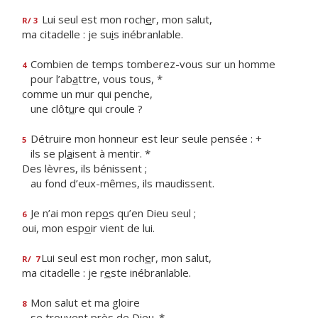
Lui seul est mon roch
e
r, mon salut,
R/ 3
ma citadelle : je su
i
s inébranlable.
Combien de temps tomberez-vous sur un homme
4
pour l’ab
a
ttre, vous tous, *
comme un mur qui penche,
une clôt
u
re qui croule ?
Détruire mon honneur est leur seule pensée : +
5
ils se pl
a
isent à mentir. *
Des lèvres, ils bénissent ;
au fond d’eux-mêmes, ils maudissent.
Je n’ai mon rep
o
s qu’en Dieu seul ;
6
oui, mon esp
o
ir vient de lui.
Lui seul est mon roch
e
r, mon salut,
R/
7
ma citadelle : je r
e
ste inébranlable.
Mon salut et ma gloire
8
se tro
u
vent près de Dieu. *