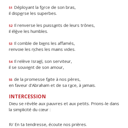
Déployant la f
o
rce de son bras,
51
il disp
e
rse les superbes.
Il renverse les puiss
a
nts de leurs trônes,
52
il él
è
ve les humbles.
Il comble de bi
e
ns les affamés,
53
renvoie les r
i
ches les mains vides.
Il relève Isra
ë
l, son serviteur,
54
il se souvi
e
nt de son amour,
de la promesse f
a
ite à nos pères,
55
en faveur d'Abraham et de sa r
a
ce, à jamais.
INTERCESSION
Dieu se révèle aux pauvres et aux petits. Prions-le dans
la simplicité du cœur :
R/ En ta tendresse, écoute nos prières.