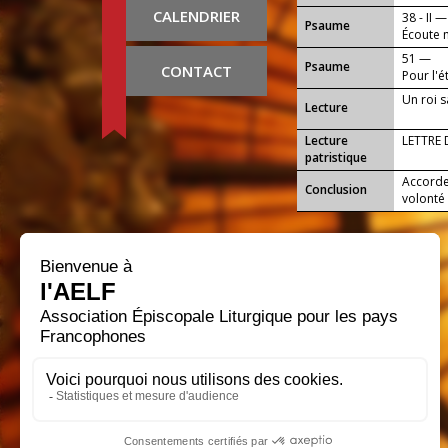
notre c
CALENDRIER
38 - II —
Psaume
Écoute m
51 —
Psaume
CONTACT
Pour l'é
Un roi s
Lecture
Lecture
LETTRE
patristique
Accorde
Conclusion
volonté 