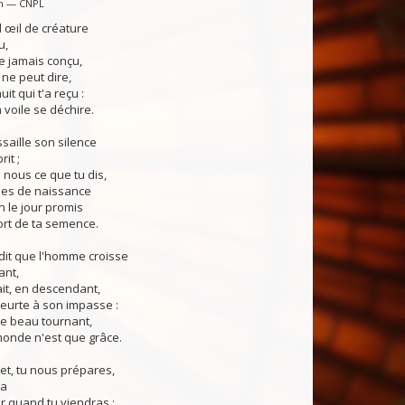
in — CNPL
 œil de créature
u,
e jamais conçu,
 ne peut dire,
uit qui t'a reçu :
 voile se déchire.
ssaille son silence
it ;
n nous ce que tu dis,
les de naissance
n le jour promis
ort de ta semence.
dit que l'homme croisse
ant,
ait, en descendant,
heurte à son impasse :
le beau tournant,
monde n'est que grâce.
et, tu nous prépares,
ra
ur quand tu viendras ;