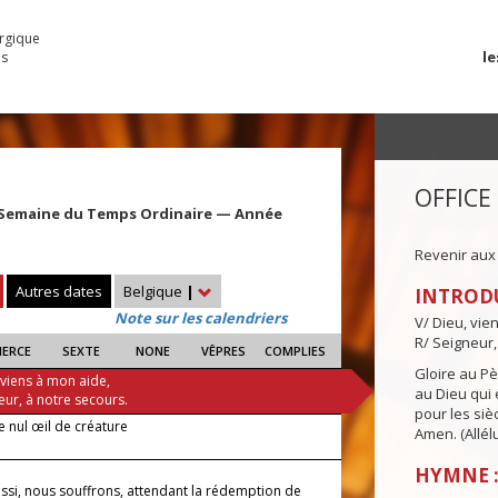
urgique
le
es
OFFICE
 Semaine du Temps Ordinaire — Année
Revenir aux
Autres dates
Belgique
|
INTROD
Note sur les calendriers
V/ Dieu, vie
R/ Seigneur,
IERCE
SEXTE
NONE
VÊPRES
COMPLIES
Gloire au Pèr
 viens à mon aide,
au Dieu qui e
eur, à notre secours.
pour les siè
e nul œil de créature
Amen. (Allélu
HYMNE :
ssi, nous souffrons, attendant la rédemption de