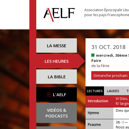
Association Épiscopale Lit
pour les pays Francophon
LA MESSE
31 OCT. 2018
mercredi, 30ème
Paire
LES HEURES
de la Férie
Dimanche prochain
LA BIBLE
LECTURES
LAUDES
T
L'AELF
V/ Dieu,
Introduction
R/ Seign
VIDÉOS &
Dieu qu
...
Hymne
PODCASTS
38 - I —
Psaume
Nous au