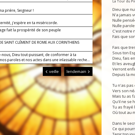
La Tour du P
orps.
Dieu que nul
a prière, Seigneur !
N'a jamais v
Nulle pensé
ternité, j'espère en ta miséricorde.
Nulle parole
age fait la prospérité de son peuple
C'est notre n
Fais que son
 DE SAINT CLÉMENT DE ROME AUX CORINTHIENS
Fais que tre
Sous ton Espr
-nous, Dieu tout-puissant, de conformer à ta
Dieu, fais e
nos paroles et nos actes dans une inlassable reche...
Et les aveug
Verront enfi
veille
lendemain
Depuis la m
Tu n'as pas 
Vers son né
Mais tu as f
Qu'il ne se 
Tu as frayé 
Où tout au 
Dans le secr
Ce qui pour
Tenir ton jo