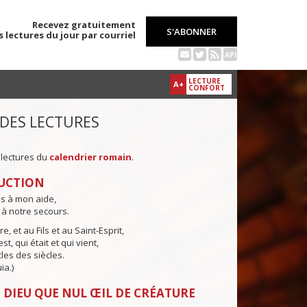
Recevez gratuitement
S'ABONNER
s lectures du jour par courriel
API
LECTURE
A+
CONFORT
 DES LECTURES
 lectures du
calendrier romain
.
UCTION
ns à mon aide,
 à notre secours.
e, et au Fils et au Saint-Esprit,
st, qui était et qui vient,
cles des siècles.
ia.)
 DIEU QUE NUL ŒIL DE CRÉATURE