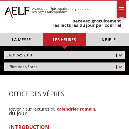
L'AELF
S'abonner
Association Épiscopale Liturgique
pour
les pays Francophones
Calendrier
Recevez gratuitement
Contact
les lectures du jour par courriel
LA MESSE
LES HEURES
LA BIBLE
Le
31 oct. 2018
|
Office des vêpres
|
OFFICE DES VÊPRES
Revenir aux lectures du
calendrier romain
.
du jour
INTRODUCTION