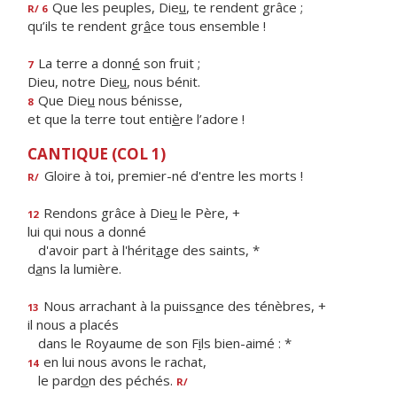
Que les peuples, Die
u
, te rendent grâce ;
R/ 6
qu’ils te rendent gr
â
ce tous ensemble !
La terre a donn
é
son fruit ;
7
Dieu, notre Die
u
, nous bénit.
Que Die
u
nous bénisse,
8
et que la terre tout enti
è
re l’adore !
CANTIQUE (COL 1)
Gloire à toi, premier-né d'entre les morts !
R/
Rendons grâce à Die
u
le Père, +
12
lui qui nous a donné
d'avoir part à l'hérit
a
ge des saints, *
d
a
ns la lumière.
Nous arrachant à la puiss
a
nce des ténèbres, +
13
il nous a placés
dans le Royaume de son F
i
ls bien-aimé : *
en lui nous avons le rachat,
14
le pard
o
n des péchés.
R/