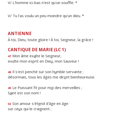
V/ L'homme ici-bas n'est qu'un souffle. *
V/ Tu l'as voulu un peu moindre qu'un dieu. *
ANTIENNE
À toi, Dieu, toute gloire ! À toi, Seigneur, la grâce !
CANTIQUE DE MARIE (LC 1)
Mon âme ex
a
lte le Seigneur,
47
exulte mon esprit en Die
u
, mon Sauveur !
Il s'est penché sur son h
u
mble servante ;
48
désormais, tous les âges me dir
o
nt bienheureuse.
Le Puissant fit pour m
o
i des merveilles ;
49
S
a
int est son nom !
Son amour s'ét
e
nd d'âge en âge
50
sur ce
u
x qui le craignent ;