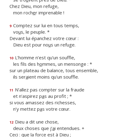
Chez Dieu, mon refuge,
mon roch
e
r imprenable !
Comptez sur lui en tous temps,
9
vo
u
s, le peuple. *
Devant lui épanchez votre cœur :
Dieu est pour no
u
s un refuge.
L’homme n’est qu’un souffle,
10
les fils des h
o
mmes, un mensonge : *
sur un plateau de balance, tous ensemble,
ils ser
a
ient moins qu’un souffle.
N’allez pas compter sur la fraude
11
et n’aspirez p
a
s au profit ; *
si vous amassez des richesses,
n’y mettez p
a
s votre cœur.
Dieu a dit une chose,
12
deux choses que j’
a
i entendues. +
Ceci : que la force est à Dieu ;