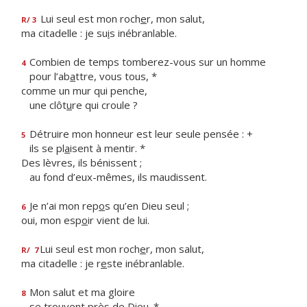
Lui seul est mon roch
e
r, mon salut,
R/ 3
ma citadelle : je su
i
s inébranlable.
Combien de temps tomberez-vous sur un homme
4
pour l’ab
a
ttre, vous tous, *
comme un mur qui penche,
une clôt
u
re qui croule ?
Détruire mon honneur est leur seule pensée : +
5
ils se pl
a
isent à mentir. *
Des lèvres, ils bénissent ;
au fond d’eux-mêmes, ils maudissent.
Je n’ai mon rep
o
s qu’en Dieu seul ;
6
oui, mon esp
o
ir vient de lui.
Lui seul est mon roch
e
r, mon salut,
R/
7
ma citadelle : je r
e
ste inébranlable.
Mon salut et ma gloire
8
se tro
u
vent près de Dieu. *