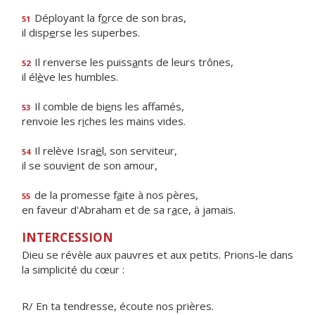
Déployant la f
o
rce de son bras,
51
il disp
e
rse les superbes.
Il renverse les puiss
a
nts de leurs trônes,
52
il él
è
ve les humbles.
Il comble de bi
e
ns les affamés,
53
renvoie les r
i
ches les mains vides.
Il relève Isra
ë
l, son serviteur,
54
il se souvi
e
nt de son amour,
de la promesse f
a
ite à nos pères,
55
en faveur d'Abraham et de sa r
a
ce, à jamais.
INTERCESSION
Dieu se révèle aux pauvres et aux petits. Prions-le dans
la simplicité du cœur :
R/ En ta tendresse, écoute nos prières.