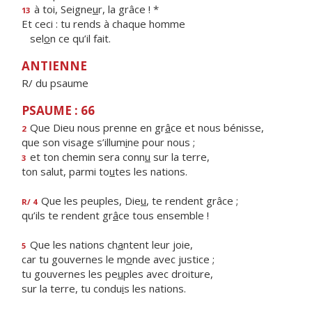
à toi, Seigne
u
r, la grâce ! *
13
Et ceci : tu rends à chaque homme
sel
o
n ce qu’il fait.
ANTIENNE
R/ du psaume
PSAUME : 66
Que Dieu nous prenne en gr
â
ce et nous bénisse,
2
que son visage s’illum
i
ne pour nous ;
et ton chemin sera conn
u
sur la terre,
3
ton salut, parmi to
u
tes les nations.
Que les peuples, Die
u
, te rendent grâce ;
R/ 4
qu’ils te rendent gr
â
ce tous ensemble !
Que les nations ch
a
ntent leur joie,
5
car tu gouvernes le m
o
nde avec justice ;
tu gouvernes les pe
u
ples avec droiture,
sur la terre, tu condu
i
s les nations.