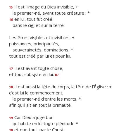
Il est l'image du Die
u
invisible, +
15
le premier-né, avant to
u
te créature : *
en lui, tout fut créé,
16
dans le ci
e
l et sur la terre.
Les êtres vis
i
bles et invisibles, +
puissances, principautés,
souverainet
é
s, dominations, *
tout est créé par lu
i
et pour lui.
Il est avant to
u
te chose,
17
et tout subs
i
ste en lui.
R/
Il est aussi la t
ê
te du corps, la tête de l'Église : +
18
c'est lui le commencement,
le premier-n
é
d'entre les morts, *
afin qu'il ait en to
u
t la primauté.
Car Dieu a jugé bon
19
qu'habite en lui to
u
te plénitude *
et que tout, par le Christ,
20