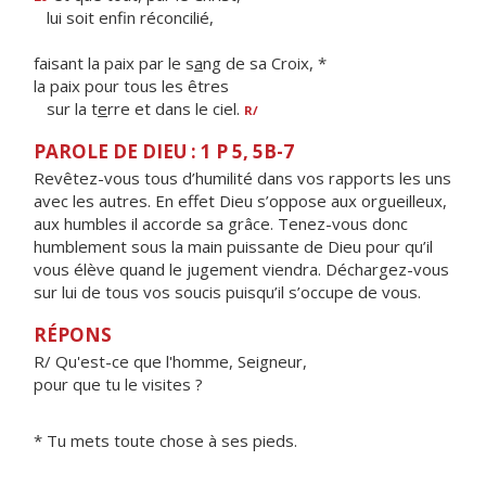
lui soit enf
n réconcilié,
faisant la paix par le s
a
ng de sa Croix, *
la paix pour tous les êtres
sur la t
e
rre et dans le ciel.
R/
PAROLE DE DIEU : 1 P 5, 5B-7
Revêtez-vous tous d’humilité dans vos rapports les uns
avec les autres. En effet Dieu s’oppose aux orgueilleux,
aux humbles il accorde sa grâce. Tenez-vous donc
humblement sous la main puissante de Dieu pour qu’il
vous élève quand le jugement viendra. Déchargez-vous
sur lui de tous vos soucis puisqu’il s’occupe de vous.
RÉPONS
R/ Qu'est-ce que l'homme, Seigneur,
pour que tu le visites ?
* Tu mets toute chose à ses pieds.