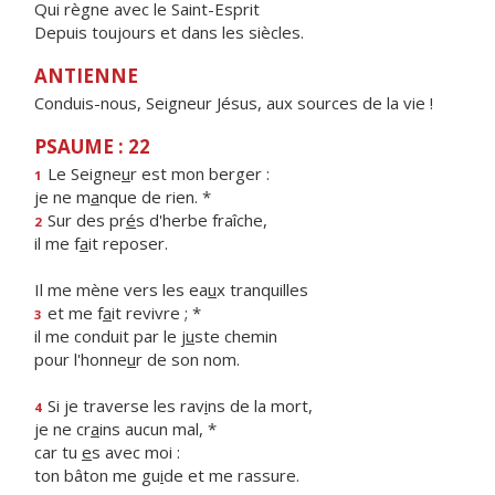
Qui règne avec le Saint-Esprit
Depuis toujours et dans les siècles.
ANTIENNE
Conduis-nous, Seigneur Jésus, aux sources de la vie !
PSAUME : 22
Le Seigne
u
r est mon berger :
1
je ne m
a
nque de rien. *
Sur des pr
é
s d'herbe fraîche,
2
il me f
a
it reposer.
Il me mène vers les ea
u
x tranquilles
et me f
a
it revivre ; *
3
il me conduit par le j
u
ste chemin
pour l'honne
u
r de son nom.
Si je traverse les rav
i
ns de la mort,
4
je ne cr
a
ins aucun mal, *
car tu
e
s avec moi :
ton bâton me gu
i
de et me rassure.