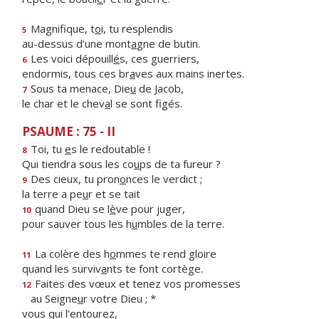
Magnifique, t
o
i, tu resplendis
5
au-dessus d’une mont
a
gne de butin.
Les voici dépouill
é
s, ces guerriers,
6
endormis, tous ces br
a
ves aux mains inertes.
Sous ta menace, Die
u
de Jacob,
7
le char et le chev
a
l se sont figés.
PSAUME : 75 - II
Toi, tu
e
s le redoutable !
8
Qui tiendra sous les co
u
ps de ta fureur ?
Des cieux, tu pron
o
nces le verdict ;
9
la terre a pe
u
r et se tait
quand Dieu se l
è
ve pour juger,
10
pour sauver tous les h
u
mbles de la terre.
La colère des h
o
mmes te rend gloire
11
quand les surviv
a
nts te font cortège.
Faites des vœux et tenez vos promesses
12
au Seigne
u
r votre Dieu ; *
vous qui l’entourez,