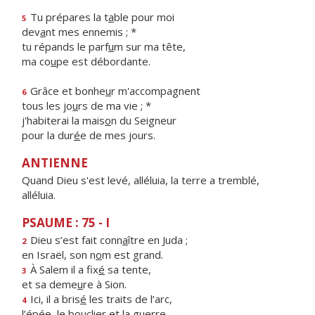
Tu prépares la t
a
ble pour moi
5
dev
a
nt mes ennemis ; *
tu répands le parf
u
m sur ma tête,
ma co
u
pe est débordante.
Grâce et bonhe
u
r m'accompagnent
6
tous les jo
u
rs de ma vie ; *
j'habiterai la mais
o
n du Seigneur
pour la dur
é
e de mes jours.
ANTIENNE
Quand Dieu s'est levé, alléluia, la terre a tremblé,
alléluia.
PSAUME : 75 - I
Dieu s’est fait conn
a
ître en Juda ;
2
en Israël, son n
o
m est grand.
À Salem il a fix
é
sa tente,
3
et sa deme
u
re à Sion.
Ici, il a bris
é
les traits de l’arc,
4
l’épée, le boucli
e
r et la guerre.