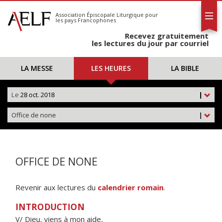
L'AELF
S'abonner
Association Épiscopale Liturgique
pour
les pays Francophones
Calendrier
Recevez gratuitement
Contact
les lectures du jour par courriel
LA MESSE
LES HEURES
LA BIBLE
Le
28 oct. 2018
|
Office de none
|
OFFICE DE NONE
Revenir aux lectures du
calendrier romain
.
INTRODUCTION
V/ Dieu, viens à mon aide,