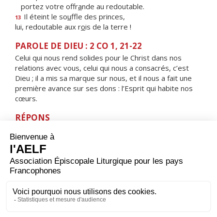
portez votre offr
a
nde au redoutable.
Il éteint le so
u
ffle des princes,
13
lui, redoutable aux r
o
is de la terre !
PAROLE DE DIEU : 2 CO 1, 21-22
Celui qui nous rend solides pour le Christ dans nos
relations avec vous, celui qui nous a consacrés, c’est
Dieu ; il a mis sa marque sur nous, et il nous a fait une
première avance sur ses dons : l’Esprit qui habite nos
cœurs.
RÉPONS
V/
Le Seigneur est ma lumière et mon salut.
Le Seigneur est le rempart de ma vie.
ORAISON
Dieu éternel et tout-puissant, augmente en nous la foi,
l'espérance et la charité ; et pour que nous puissions
obtenir ce que tu promets, fais-nous aimer ce que tu
commandes.