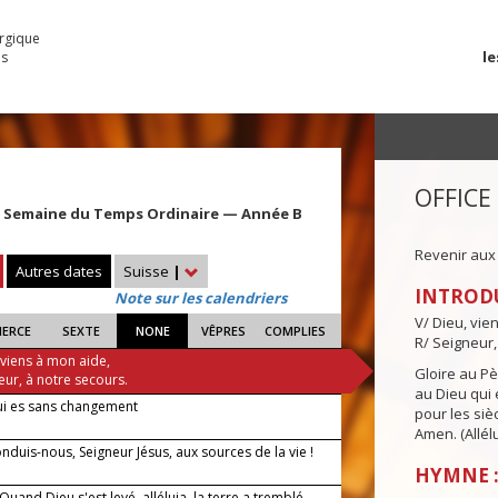
urgique
le
es
OFFICE
 Semaine du Temps Ordinaire — Année B
Revenir aux
Autres dates
Suisse
|
INTROD
Note sur les calendriers
V/ Dieu, vie
IERCE
SEXTE
NONE
VÊPRES
COMPLIES
R/ Seigneur,
 viens à mon aide,
Gloire au Pèr
eur, à notre secours.
au Dieu qui e
ui es sans changement
pour les siè
Amen. (Allélu
duis-nous, Seigneur Jésus, aux sources de la vie !
HYMNE :
 Quand Dieu s'est levé, alléluia, la terre a tremblé,