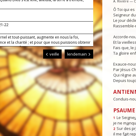
A. Rivière — 
Ô Toi qui e
Seigneur du 
Le jour déclin
21-22
Rassemble-n
Accorde-nous
rnel et tout-puissant, augmente en nous la foi,
Et la vieille
nce et la charité ; et pour que nous puissions obtenir
tu promets, fais-nous aimer ce que tu commandes.
Fais que, le 
Ta gloire enf
veille
lendemain
Exauce-nous
Par Jésus Ch
Qui règne av
Depuis toujo
ANTIEN
Conduis-nous
PSAUME 
Le Seigne
1
je ne m
a
nqu
Sur des pr
2
il me f
a
it re