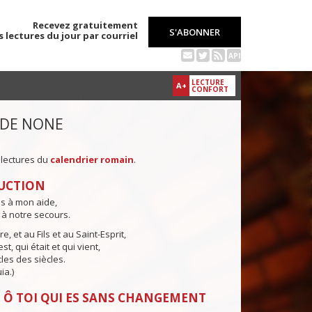
Recevez gratuitement
S'ABONNER
s lectures du jour par courriel
API
LECTURE
A+
CONFORT
 DE NONE
 lectures du
calendrier romain
.
UCTION
ns à mon aide,
 à notre secours.
e, et au Fils et au Saint-Esprit,
st, qui était et qui vient,
cles des siècles.
ia.)
 Ô TOI QUI ES SANS CHANGEMENT