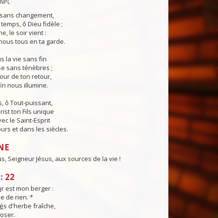
CNPL
s sans changement,
temps, ô Dieu fidèle ;
e, le soir vient :
ous tous en ta garde.
 la vie sans fin
sse sans ténèbres ;
jour de ton retour,
in nous illumine.
, ô Tout-puissant,
rist ton Fils unique
ec le Saint-Esprit
urs et dans les siècles.
NE
, Seigneur Jésus, aux sources de la vie !
: 22
u
r est mon berger :
e de rien. *
é
s d'herbe fraîche,
poser.