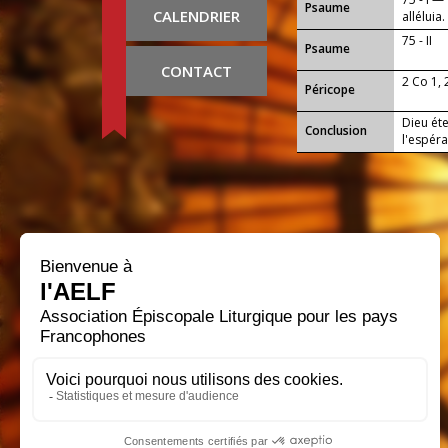
Psaume
CALENDRIER
alléluia.
75 - II
Psaume
CONTACT
2 Co 1, 
Péricope
Dieu éte
Conclusion
l'espéra
ce que 