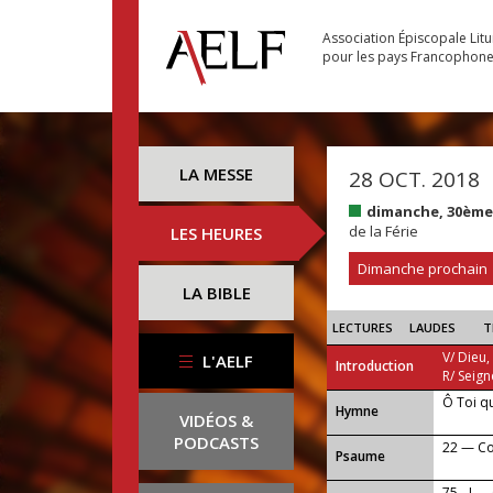
Association Épiscopale Lit
pour les pays Francophon
LA MESSE
28 OCT. 2018
dimanche, 30ème
de la Férie
LES HEURES
Dimanche prochain
LA BIBLE
LECTURES
LAUDES
T
V/ Dieu,
L'AELF
Introduction
R/ Seign
Ô Toi q
...
Hymne
VIDÉOS &
PODCASTS
22 — Con
Psaume
75 - I —