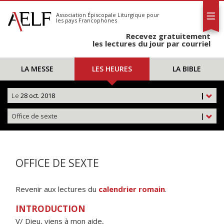
L'AELF
S'abonner
Association Épiscopale Liturgique
pour
les pays Francophones
Calendrier
Recevez gratuitement
Contact
les lectures du jour par courriel
LA MESSE
LES HEURES
LA BIBLE
Le
28 oct. 2018
|
Office de sexte
|
OFFICE DE SEXTE
Revenir aux lectures du
calendrier romain
.
INTRODUCTION
V/ Dieu, viens à mon aide,