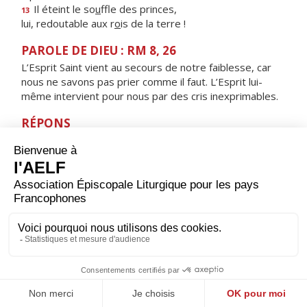
Il éteint le so
u
ffle des princes,
13
lui, redoutable aux r
o
is de la terre !
PAROLE DE DIEU : RM 8, 26
L’Esprit Saint vient au secours de notre faiblesse, car
nous ne savons pas prier comme il faut. L’Esprit lui-
même intervient pour nous par des cris inexprimables.
RÉPONS
V/
Que mon cri parvienne devant toi, Seigneur,
éclaire-moi selon ta parole.
ORAISON
Dieu éternel et tout-puissant, augmente en nous la foi,
l'espérance et la charité ; et pour que nous puissions
obtenir ce que tu promets, fais-nous aimer ce que tu
commandes.