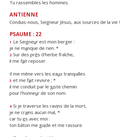
Tu rassembles les hommes.
ANTIENNE
Conduis-nous, Seigneur Jésus, aux sources de la vie !
PSAUME : 22
Le Seigne
u
r est mon berger :
1
je ne m
a
nque de rien. *
Sur des pr
é
s d'herbe fraîche,
2
il me f
a
it reposer.
Il me mène vers les ea
u
x tranquilles
et me f
a
it revivre ; *
3
il me conduit par le j
u
ste chemin
pour l'honne
u
r de son nom.
Si je traverse les rav
i
ns de la mort,
4
je ne cr
a
ins aucun mal, *
car tu
e
s avec moi :
ton bâton me gu
i
de et me rassure.