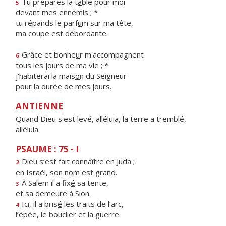
Tu prépares la t
a
ble pour moi
5
dev
a
nt mes ennemis ; *
tu répands le parf
u
m sur ma tête,
ma co
u
pe est débordante.
Grâce et bonhe
u
r m'accompagnent
6
tous les jo
u
rs de ma vie ; *
j'habiterai la mais
o
n du Seigneur
pour la dur
é
e de mes jours.
ANTIENNE
Quand Dieu s'est levé, alléluia, la terre a tremblé,
alléluia.
PSAUME : 75 - I
Dieu s’est fait conn
a
ître en Juda ;
2
en Israël, son n
o
m est grand.
À Salem il a fix
é
sa tente,
3
et sa deme
u
re à Sion.
Ici, il a bris
é
les traits de l’arc,
4
l’épée, le boucli
e
r et la guerre.