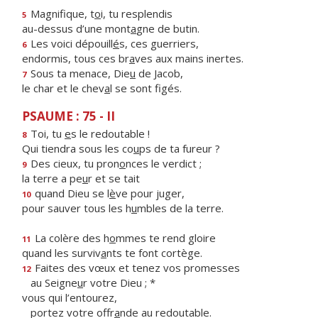
Magnifique, t
o
i, tu resplendis
5
au-dessus d’une mont
a
gne de butin.
Les voici dépouill
é
s, ces guerriers,
6
endormis, tous ces br
a
ves aux mains inertes.
Sous ta menace, Die
u
de Jacob,
7
le char et le chev
a
l se sont figés.
PSAUME : 75 - II
Toi, tu
e
s le redoutable !
8
Qui tiendra sous les co
u
ps de ta fureur ?
Des cieux, tu pron
o
nces le verdict ;
9
la terre a pe
u
r et se tait
quand Dieu se l
è
ve pour juger,
10
pour sauver tous les h
u
mbles de la terre.
La colère des h
o
mmes te rend gloire
11
quand les surviv
a
nts te font cortège.
Faites des vœux et tenez vos promesses
12
au Seigne
u
r votre Dieu ; *
vous qui l’entourez,
portez votre offr
a
nde au redoutable.