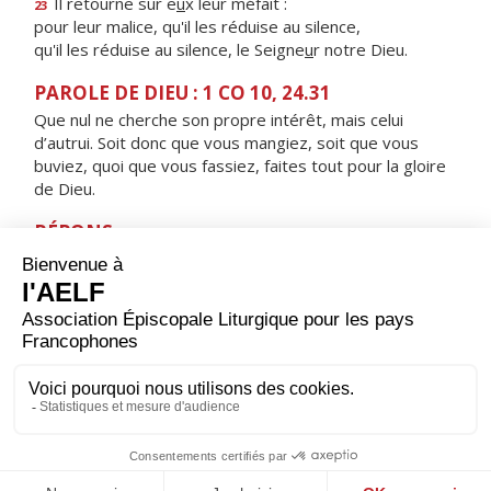
Il retourne sur e
u
x leur méfait :
23
pour leur malice, qu'il les réduise au silence,
qu'il les réduise au silence, le Seigne
u
r notre Dieu.
PAROLE DE DIEU : 1 CO 10, 24.31
Que nul ne cherche son propre intérêt, mais celui
d’autrui. Soit donc que vous mangiez, soit que vous
buviez, quoi que vous fassiez, faites tout pour la gloire
de Dieu.
RÉPONS
V/ Qu'il est bon de rendre grâce au Seigneur,
de chanter pour ton nom, Dieu Très-Haut.
ORAISON
Dieu qui as révélé au monde que les artisans de paix
seront appelés tes fils, aide-nous à rechercher toujours
cette justice qui seule peut garantir aux hommes une
paix solide et durable.