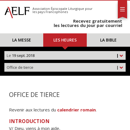
L'AELF
S'abonner
Association Épiscopale Liturgique
pour
les pays Francophones
Calendrier
Recevez gratuitement
Contact
les lectures du jour par courriel
LA MESSE
LES HEURES
LA BIBLE
Le
19 sept. 2018
|
Office de tierce
|
OFFICE DE TIERCE
Revenir aux lectures du
calendrier romain
.
INTRODUCTION
V/ Dieu, viens à mon aide,