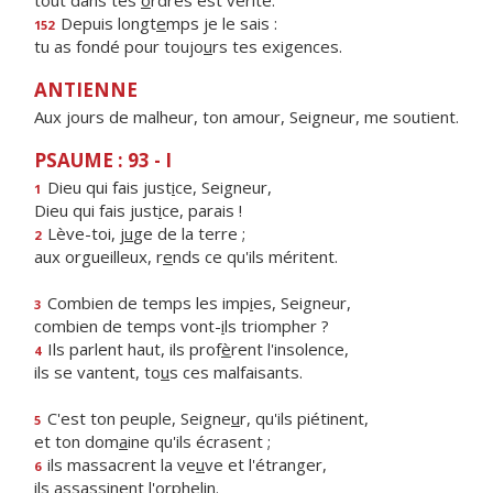
tout dans tes
o
rdres est vérité.
Depuis longt
e
mps je le sais :
152
tu as fondé pour toujo
u
rs tes exigences.
ANTIENNE
Aux jours de malheur, ton amour, Seigneur, me soutient.
PSAUME : 93 - I
Dieu qui fais just
i
ce, Seigneur,
1
Dieu qui fais just
i
ce, parais !
Lève-toi, j
u
ge de la terre ;
2
aux orgueilleux, r
e
nds ce qu'ils méritent.
Combien de temps les imp
i
es, Seigneur,
3
combien de temps vont-
i
ls triompher ?
Ils parlent haut, ils prof
è
rent l'insolence,
4
ils se vantent, to
u
s ces malfaisants.
C'est ton peuple, Seigne
u
r, qu'ils piétinent,
5
et ton dom
a
ine qu'ils écrasent ;
ils massacrent la ve
u
ve et l'étranger,
6
ils assass
i
nent l'orphelin.