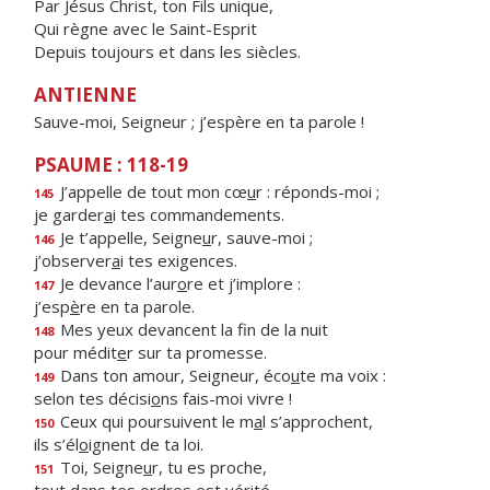
Par Jésus Christ, ton Fils unique,
Qui règne avec le Saint-Esprit
Depuis toujours et dans les siècles.
ANTIENNE
Sauve-moi, Seigneur ; j’espère en ta parole !
PSAUME : 118-19
J’appelle de tout mon cœ
u
r : réponds-moi ;
145
je garder
a
i tes commandements.
Je t’appelle, Seigne
u
r, sauve-moi ;
146
j’observer
a
i tes exigences.
Je devance l’aur
o
re et j’implore :
147
j’esp
è
re en ta parole.
Mes yeux devancent la f
n de la nuit
148
pour médit
e
r sur ta promesse.
Dans ton amour, Seigneur, éco
u
te ma voix :
149
selon tes décisi
o
ns fais-moi vivre !
Ceux qui poursuivent le m
a
l s’approchent,
150
ils s’él
o
ignent de ta loi.
Toi, Seigne
u
r, tu es proche,
151