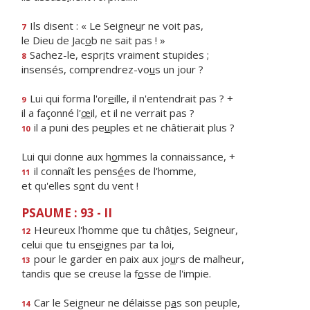
Ils disent : « Le Seigne
u
r ne voit pas,
7
le Dieu de Jac
o
b ne sait pas ! »
Sachez-le, espr
i
ts vraiment stupides ;
8
insensés, comprendrez-vo
u
s un jour ?
Lui qui forma l'or
e
ille, il n'entendrait pas ? +
9
il a façonné l'
œ
il, et il ne verrait pas ?
il a puni des pe
u
ples et ne châtierait plus ?
10
Lui qui donne aux h
o
mmes la connaissance, +
il connaît les pens
é
es de l'homme,
11
et qu'elles s
o
nt du vent !
PSAUME : 93 - II
Heureux l'homme que tu chât
i
es, Seigneur,
12
celui que tu ens
e
ignes par ta loi,
pour le garder en paix aux jo
u
rs de malheur,
13
tandis que se creuse la f
o
sse de l'impie.
Car le Seigneur ne délaisse p
a
s son peuple,
14