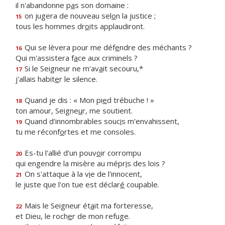
il n'abandonne p
a
s son domaine :
on jugera de nouveau sel
o
n la justice ;
15
tous les hommes dr
o
its applaudiront.
Qui se lèvera pour me déf
e
ndre des méchants ?
16
Qui m'assistera f
a
ce aux criminels ?
Si le Seigneur ne m'av
a
it secouru,*
17
j'allais habit
e
r le silence.
Quand je dis : « Mon pi
e
d trébuche ! »
18
ton amour, Seigne
u
r, me soutient.
Quand d'innombrables souc
i
s m'envahissent,
19
tu me réconf
o
rtes et me consoles.
Es-tu l'allié d'un pouv
o
ir corrompu
20
qui engendre la misère au mépr
i
s des lois ?
On s'attaque à la v
i
e de l'innocent,
21
le juste que l'on tue est déclar
é
coupable.
Mais le Seigneur ét
a
it ma forteresse,
22
et Dieu, le roch
e
r de mon refuge.