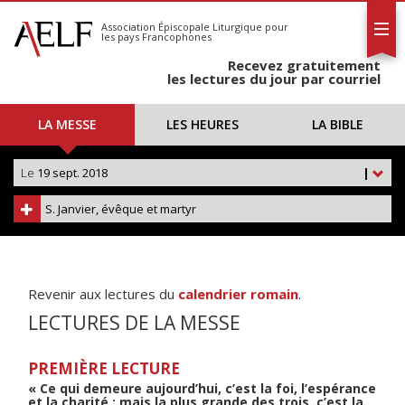
L'AELF
S'abonner
Association Épiscopale Liturgique
pour
les pays Francophones
Calendrier
Recevez gratuitement
Contact
les lectures du jour par courriel
LA MESSE
LES HEURES
LA BIBLE
Le
19 sept. 2018
|
S. Janvier, évêque et martyr
Revenir aux lectures du
calendrier romain
.
LECTURES DE LA MESSE
PREMIÈRE LECTURE
« Ce qui demeure aujourd’hui, c’est la foi, l’espérance
et la charité ; mais la plus grande des trois, c’est la