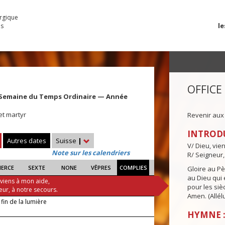
urgique
le
es
OFFICE
 Semaine du Temps Ordinaire — Année
et martyr
Revenir aux
INTROD
Autres dates
Suisse
|
V/ Dieu, vie
Note sur les calendriers
R/ Seigneur,
IERCE
SEXTE
NONE
VÊPRES
COMPLIES
Gloire au Pèr
au Dieu qui e
 viens à mon aide,
pour les siè
eur, à notre secours.
Amen. (Allélu
 fin de la lumière
HYMNE :