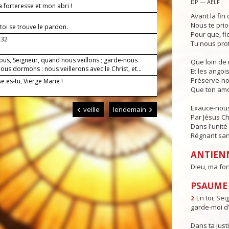
DP — AELF
 forteresse et mon abri !
Avant la fin 
Nous te prio
toi se trouve le pardon.
Pour que, fi
.32
Tu nous pro
ous, Seigneur, quand nous veillons ; garde-nous
Que loin de 
us dormons : nous veillerons avec le Christ, et...
Et les angois
Préserve-no
 es-tu, Vierge Marie !
Que ton amo
Exauce-nous,
veille
lendemain
Par Jésus Ch
Dans l'unité 
Régnant sans
ANTIEN
Dieu, ma for
PSAUME : 
En toi, Sei
2
garde-moi d'
Dans ta justi