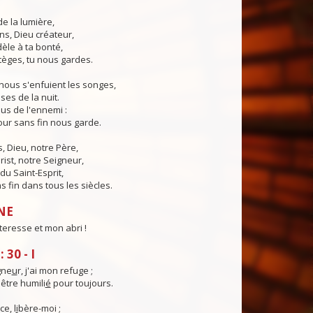
de la lumière,
ns, Dieu créateur,
dèle à ta bonté,
tèges, tu nous gardes.
nous s'enfuient les songes,
ses de la nuit.
us de l'ennemi :
ur sans fin nous garde.
 Dieu, notre Père,
rist, notre Seigneur,
du Saint-Esprit,
 fin dans tous les siècles.
NE
teresse et mon abri !
30 - I
gne
u
r, j'ai mon refuge ;
être humili
é
pour toujours.
ce, l
i
bère-moi ;