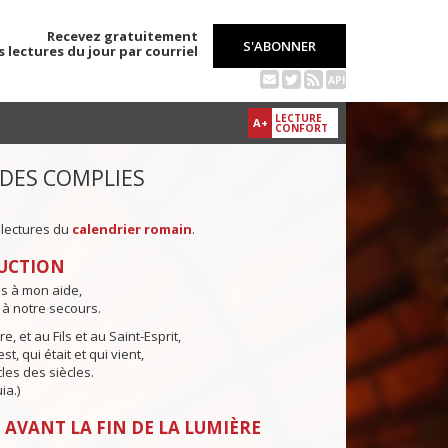
Recevez gratuitement
S'ABONNER
s lectures du jour par courriel
API
LECTURE
A+
CONFORT
 DES COMPLIES
 lectures du
calendrier romain
.
UCTION
ns à mon aide,
 à notre secours.
e, et au Fils et au Saint-Esprit,
st, qui était et qui vient,
cles des siècles.
ia.)
 AVANT LA FIN DE LA LUMIÈRE