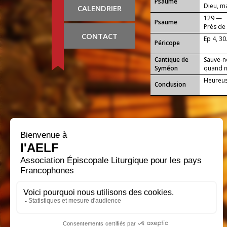
Psaume
Dieu, ma
CALENDRIER
129 —
Psaume
Près de 
CONTACT
Ep 4, 30
Péricope
Cantique de
Sauve-n
Syméon
quand no
Heureuse
Conclusion