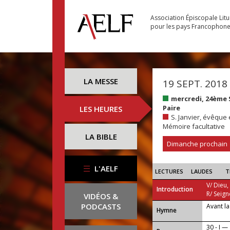
Association Épiscopale Lit
pour les pays Francophon
LA MESSE
19 SEPT. 2018
mercredi, 24ème
Paire
LES HEURES
S. Janvier, évêque 
Mémoire facultative
LA BIBLE
Dimanche prochain
L'AELF
LECTURES
LAUDES
T
V/ Dieu,
Introduction
R/ Seign
VIDÉOS &
PODCASTS
Avant la
...
Hymne
30 - I —