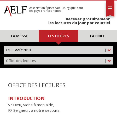
L'AELF
S'abonner
Association Épiscopale Liturgique
pour
les pays Francophones
Calendrier
Recevez gratuitement
Contact
les lectures du jour par courriel
LA MESSE
LES HEURES
LA BIBLE
Le
30 août 2018
|
Office des lectures
|
OFFICE DES LECTURES
INTRODUCTION
V/ Dieu, viens à mon aide,
R/ Seigneur, à notre secours.