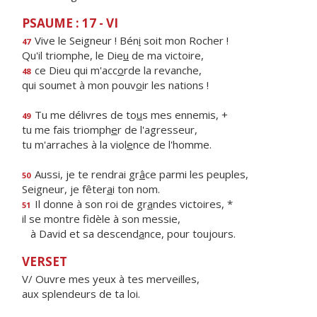
PSAUME : 17 - VI
Vive le Seigneur ! Bén
i
soit mon Rocher !
47
Qu'il triomphe, le Die
u
de ma victoire,
ce Dieu qui m'acc
o
rde la revanche,
48
qui soumet à mon pouv
o
ir les nations !
Tu me délivres de to
u
s mes ennemis, +
49
tu me fais triomph
e
r de l'agresseur,
tu m'arraches à la viol
e
nce de l'homme.
Aussi, je te rendrai gr
â
ce parmi les peuples,
50
Seigneur, je fêter
a
i ton nom.
Il donne à son roi de gr
a
ndes victoires, *
51
il se montre fidèle à son messie,
à David et sa descend
a
nce, pour toujours.
VERSET
V/ Ouvre mes yeux à tes merveilles,
aux splendeurs de ta loi.