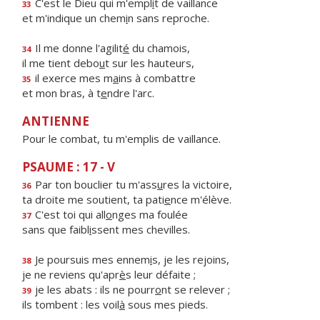
C'est le Dieu qui m'empl
i
t de vaillance
33
et m'indique un chem
i
n sans reproche.
Il me donne l'agilit
é
du chamois,
34
il me tient debo
u
t sur les hauteurs,
il exerce mes m
a
ins à combattre
35
et mon bras, à t
e
ndre l'arc.
ANTIENNE
Pour le combat, tu m'emplis de vaillance.
PSAUME : 17 - V
Par ton bouclier tu m'ass
u
res la victoire,
36
ta droite me soutient, ta pati
e
nce m'élève.
C'est toi qui all
o
nges ma foulée
37
sans que faibl
i
ssent mes chevilles.
Je poursuis mes ennem
i
s, je les rejoins,
38
je ne reviens qu'apr
è
s leur défaite ;
je les abats : ils ne pourr
o
nt se relever ;
39
ils tombent : les voil
à
sous mes pieds.