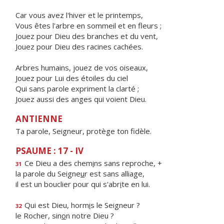
Car vous avez l'hiver et le printemps,
Vous êtes l'arbre en sommeil et en fleurs ;
Jouez pour Dieu des branches et du vent,
Jouez pour Dieu des racines cachées.
Arbres humains, jouez de vos oiseaux,
Jouez pour Lui des étoiles du ciel
Qui sans parole expriment la clarté ;
Jouez aussi des anges qui voient Dieu.
ANTIENNE
Ta parole, Seigneur, protège ton fidèle.
PSAUME : 17 - IV
Ce Dieu a des chem
i
ns sans reproche, +
31
la parole du Seigne
u
r est sans alliage,
il est un bouclier pour qui s'abr
i
te en lui.
Qui est Dieu, horm
i
s le Seigneur ?
32
le Rocher, sin
o
n notre Dieu ?