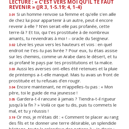
LECTURE : « C'EST VERS MOI QU'IL TE FAUT
REVENIR » (JR 3, 1-5.19; 4, 1-4)
Si un homme renvoie sa femme et qu’elle s’en aille
3.01
de chez lui pour appartenir à un autre, peut-il encore
revenir à elle ? N’en serait-elle pas profanée, cette
terre-là ? Et toi, qui t’es prostituée à de nombreux
amants, tu reviendrais à moi ! – oracle du Seigneur.
Lève les yeux vers les hauteurs et vois : en quel
3.02
endroit ne t’es-tu pas livrée ? Pour eux, tu étais assise
sur les chemins, comme un Arabe dans le désert, et tu
as profané le pays par tes prostitutions et ta malice.
Aussi les averses ont-elles été retenues et la pluie
3.03
de printemps a-t-elle manqué. Mais tu avais un front de
prostituée et tu refusais d’en rougir.
Encore maintenant, ne m’appelles-tu pas : « Mon
3.04
père, toi le guide de ma jeunesse !
Gardera-t-il rancune à jamais ? Tiendra-t-il rigueur
3.05
jusqu’à la fin ? » Voilà ce que tu dis, puis tu commets le
mal, et tu y réussis !
Or moi, je m’étais dit : « Comment te placer au rang
3.19
des fils et te donner une terre désirable, un splendide