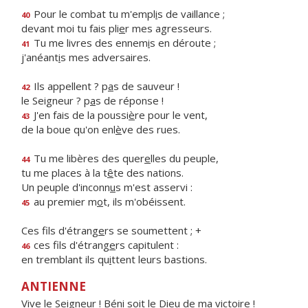
Pour le combat tu m'empl
i
s de vaillance ;
40
devant moi tu fais pli
e
r mes agresseurs.
Tu me livres des ennem
i
s en déroute ;
41
j'anéant
i
s mes adversaires.
Ils appellent ? p
a
s de sauveur !
42
le Seigneur ? p
a
s de réponse !
J'en fais de la poussi
è
re pour le vent,
43
de la boue qu'on enl
è
ve des rues.
Tu me libères des quer
e
lles du peuple,
44
tu me places à la t
ê
te des nations.
Un peuple d'inconn
u
s m'est asservi :
au premier m
o
t, ils m'obéissent.
45
Ces fils d'étrang
e
rs se soumettent ; +
ces fils d'étrang
e
rs capitulent :
46
en tremblant ils qu
i
ttent leurs bastions.
ANTIENNE
Vive le Seigneur ! Béni soit le Dieu de ma victoire !