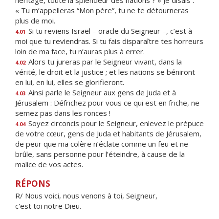
héritage, toute la splendeur des nations ? » Je disais :
« Tu m’appelleras “Mon père”, tu ne te détourneras
plus de moi.
Si tu reviens Israël – oracle du Seigneur –, c’est à
4.01
moi que tu reviendras. Si tu fais disparaître tes horreurs
loin de ma face, tu n’auras plus à errer.
Alors tu jureras par le Seigneur vivant, dans la
4.02
vérité, le droit et la justice ; et les nations se béniront
en lui, en lui, elles se glorifieront.
Ainsi parle le Seigneur aux gens de Juda et à
4.03
Jérusalem : Défrichez pour vous ce qui est en friche, ne
semez pas dans les ronces !
Soyez circoncis pour le Seigneur, enlevez le prépuce
4.04
de votre cœur, gens de Juda et habitants de Jérusalem,
de peur que ma colère n’éclate comme un feu et ne
brûle, sans personne pour l’éteindre, à cause de la
malice de vos actes.
RÉPONS
R/ Nous voici, nous venons à toi, Seigneur,
c'est toi notre Dieu.