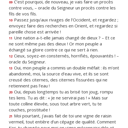
C’est pourquoi, de nouveau, je vais faire un procès
09
contre vous, – oracle du Seigneur un procès contre les
fils de vos fils.
Passez jusqu’aux rivages de l’Occident, et regardez ;
10
envoyez faire des recherches en Orient, et regardez si
pareille chose est arrivée !
Une nation a-t-elle jamais changé de dieux ? – Et ce
11
ne sont même pas des dieux ! Or mon peuple a
échangé sa gloire contre ce qui ne sert à rien.
Cieux, soyez-en consternés, horrifiés, épouvantés ! –
12
oracle du Seigneur.
Oui, mon peuple a commis un double méfait : ils m’ont
13
abandonné, moi, la source d’eau vive, et ils se sont
creusé des citernes, des citernes fissurées qui ne
retiennent pas l’eau !
Oui, depuis longtemps tu as brisé ton joug, rompu
20
tes liens. Tu as dit : « Je ne servirai pas ! » Mais sur
toute colline élevée, sous tout arbre vert, tu te
couches, prostituée !
Moi pourtant, j’avais fait de toi une vigne de raisin
21
vermeil, tout entière d’un cépage de qualité. Comment
t’es-tu changée pour moi en vigne méconnaissable et