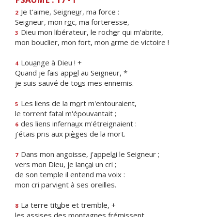
Je t'aime, Seigne
u
r, ma force :
2
Seigneur, mon r
o
c, ma forteresse,
Dieu mon libérateur, le roch
e
r qui m'abrite,
3
mon bouclier, mon fort, mon
a
rme de victoire !
Lou
a
nge à Dieu ! +
4
Quand je fais app
e
l au Seigneur, *
je suis sauvé de to
u
s mes ennemis.
Les liens de la m
o
rt m'entouraient,
5
le torrent fat
a
l m'épouvantait ;
des liens inferna
u
x m'étreignaient :
6
j'étais pris aux pi
è
ges de la mort.
Dans mon angoisse, j'appel
a
i le Seigneur ;
7
vers mon Dieu, je lanç
a
i un cri ;
de son temple il ent
e
nd ma voix :
mon cri parvi
e
nt à ses oreilles.
La terre tit
u
be et tremble, +
8
les assises des mont
a
gnes frémissent,