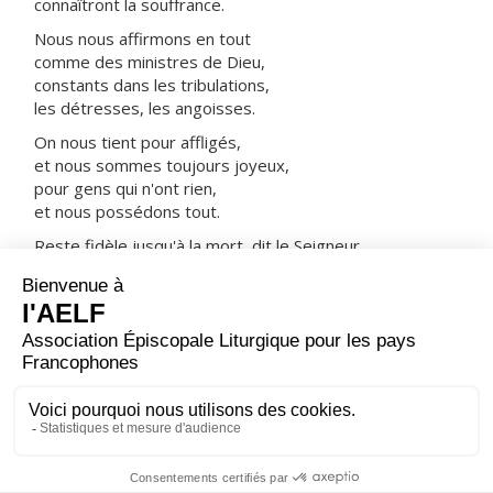
connaîtront la souffrance.
Nous nous affirmons en tout
comme des ministres de Dieu,
constants dans les tribulations,
les détresses, les angoisses.
On nous tient pour affligés,
et nous sommes toujours joyeux,
pour gens qui n'ont rien,
et nous possédons tout.
Reste fidèle jusqu'à la mort, dit le Seigneur,
et je te donnerai la couronne de vie.
ORAISON
Tu as voulu, Seigneur, que saint Jean Baptiste soit le
précurseur de ton Fils dans sa naissance et dans sa
mort ; il a donné sa vie pour la justice et la vérité ;
accorde-nous de savoir, comme lui, nous dépenser
avec courage au service de ta Parole.