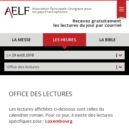
L'AELF
S'abonner
Association Épiscopale Liturgique
pour
les pays Francophones
Calendrier
Recevez gratuitement
Contact
les lectures du jour par courriel
LA MESSE
LES HEURES
LA BIBLE
Le
29 août 2018
|
Office des lectures
|
OFFICE DES LECTURES
Les lectures affichées ci-dessous sont celles du
calendrier romain. Pour ce jour, il existe des lectures
spécifiques pour :
Luxembourg