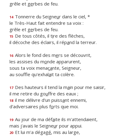
grêle et g
e
rbes de feu.
Tonnerre du Seigne
u
r dans le ciel, *
14
le Très-Haut fait entendre sa voix :
grêle et g
e
rbes de feu.
De tous côtés, il t
i
re des flèches,
15
il décoche des éclairs, il rép
a
nd la terreur.
Alors le fond des m
e
rs se découvrit,
16
les assises du m
o
nde apparurent,
sous ta voix menaç
a
nte, Seigneur,
au souffle qu'exhal
a
it ta colère.
Des hauteurs il tend la m
a
in pour me saisir,
17
il me retire du go
u
ffre des eaux ;
il me délivre d'un puiss
a
nt ennemi,
18
d'adversaires plus f
o
rts que moi.
Au jour de ma déf
a
ite ils m'attendaient,
19
mais j'avais le Seigne
u
r pour appui.
Et lui m'a dégag
é
, mis au large,
20