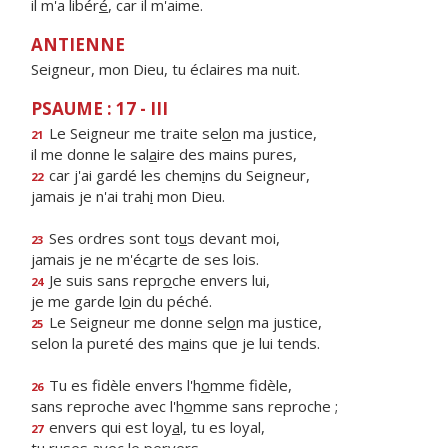
il m'a libér
é
, car il m'aime.
ANTIENNE
Seigneur, mon Dieu, tu éclaires ma nuit.
PSAUME : 17 - III
Le Seigneur me traite sel
o
n ma justice,
21
il me donne le sal
a
ire des mains pures,
car j'ai gardé les chem
i
ns du Seigneur,
22
jamais je n'ai trah
i
mon Dieu.
Ses ordres sont to
u
s devant moi,
23
jamais je ne m'éc
a
rte de ses lois.
Je suis sans repr
o
che envers lui,
24
je me garde l
o
in du péché.
Le Seigneur me donne sel
o
n ma justice,
25
selon la pureté des m
a
ins que je lui tends.
Tu es fidèle envers l'h
o
mme fidèle,
26
sans reproche avec l'h
o
mme sans reproche ;
envers qui est loy
a
l, tu es loyal,
27