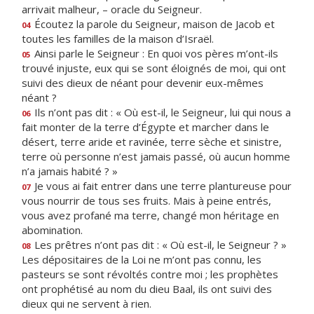
arrivait malheur, – oracle du Seigneur.
Écoutez la parole du Seigneur, maison de Jacob et
04
toutes les familles de la maison d’Israël.
Ainsi parle le Seigneur : En quoi vos pères m’ont-ils
05
trouvé injuste, eux qui se sont éloignés de moi, qui ont
suivi des dieux de néant pour devenir eux-mêmes
néant ?
Ils n’ont pas dit : « Où est-il, le Seigneur, lui qui nous a
06
fait monter de la terre d’Égypte et marcher dans le
désert, terre aride et ravinée, terre sèche et sinistre,
terre où personne n’est jamais passé, où aucun homme
n’a jamais habité ? »
Je vous ai fait entrer dans une terre plantureuse pour
07
vous nourrir de tous ses fruits. Mais à peine entrés,
vous avez profané ma terre, changé mon héritage en
abomination.
Les prêtres n’ont pas dit : « Où est-il, le Seigneur ? »
08
Les dépositaires de la Loi ne m’ont pas connu, les
pasteurs se sont révoltés contre moi ; les prophètes
ont prophétisé au nom du dieu Baal, ils ont suivi des
dieux qui ne servent à rien.