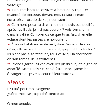
sauvage ?
Tu aurais beau te lessiver à la soude, y rajouter
22
quantité de potasse, devant moi, ta faute reste
incrustée, – oracle du Seigneur Dieu.
Comment peux-tu dire : « Je ne me suis pas souillée,
23
après les Baals je n’ai pas couru » ? Vois ton chemin
dans la vallée. Comprends ce que tu as fait, chamelle
volage dont les pistes s’embrouillent !
Ânesse habituée au désert, dans l’ardeur de son
24
désir, elle aspire le vent : son rut, qui peut le refouler ?
Ils n’ont pas à se fatiguer, tous ceux qui la cherchent :
en son temps, ils la trouvent !
Prends garde, tu vas avoir les pieds nus, et le gosier
25
assoiffé. Mais tu dis : « Rien à faire ! Non, j’aime les
étrangers et je veux courir à leur suite ! »
RÉPONS
R/ Pitié pour moi, Seigneur,
guéris-moi, car j'ai péché contre toi.
O mon peuple,