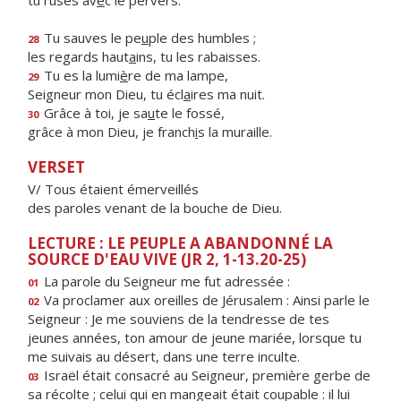
tu ruses av
e
c le pervers.
Tu sauves le pe
u
ple des humbles ;
28
les regards haut
a
ins, tu les rabaisses.
Tu es la lumi
è
re de ma lampe,
29
Seigneur mon Dieu, tu écl
a
ires ma nuit.
Grâce à toi, je sa
u
te le fossé,
30
grâce à mon Dieu, je franch
i
s la muraille.
VERSET
V/ Tous étaient émerveillés
des paroles venant de la bouche de Dieu.
LECTURE : LE PEUPLE A ABANDONNÉ LA
SOURCE D'EAU VIVE (JR 2, 1-13.20-25)
La parole du Seigneur me fut adressée :
01
Va proclamer aux oreilles de Jérusalem : Ainsi parle le
02
Seigneur : Je me souviens de la tendresse de tes
jeunes années, ton amour de jeune mariée, lorsque tu
me suivais au désert, dans une terre inculte.
Israël était consacré au Seigneur, première gerbe de
03
sa récolte ; celui qui en mangeait était coupable : il lui