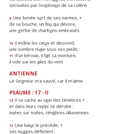
secouées par l'explosi
o
n de sa colère.
Une fumée s
o
rt de ses narines, +
9
de sa bouche, un fe
u
qui dévore,
une gerbe de charb
o
ns embrasés.
Il incline les cie
u
x et descend,
10
une sombre nu
é
e sous ses pieds :
d'un kéroub, il f
a
it sa monture,
11
il vole sur les
a
iles du vent.
ANTIENNE
Le Seigneur m'a sauvé, car il m'aime.
PSAUME : 17 - II
Il se cache au s
e
in des ténèbres +
12
et dans leurs repl
i
s se dérobe :
nuées sur nuées, tén
è
bres diluviennes.
Une lue
u
r le précède, +
13
ses nu
a
ges déferlent :