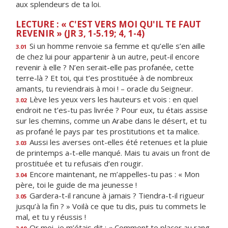
aux splendeurs de ta loi.
LECTURE : « C'EST VERS MOI QU'IL TE FAUT
REVENIR » (JR 3, 1-5.19; 4, 1-4)
Si un homme renvoie sa femme et qu’elle s’en aille
3.01
de chez lui pour appartenir à un autre, peut-il encore
revenir à elle ? N’en serait-elle pas profanée, cette
terre-là ? Et toi, qui t’es prostituée à de nombreux
amants, tu reviendrais à moi ! – oracle du Seigneur.
Lève les yeux vers les hauteurs et vois : en quel
3.02
endroit ne t’es-tu pas livrée ? Pour eux, tu étais assise
sur les chemins, comme un Arabe dans le désert, et tu
as profané le pays par tes prostitutions et ta malice.
Aussi les averses ont-elles été retenues et la pluie
3.03
de printemps a-t-elle manqué. Mais tu avais un front de
prostituée et tu refusais d’en rougir.
Encore maintenant, ne m’appelles-tu pas : « Mon
3.04
père, toi le guide de ma jeunesse !
Gardera-t-il rancune à jamais ? Tiendra-t-il rigueur
3.05
jusqu’à la fin ? » Voilà ce que tu dis, puis tu commets le
mal, et tu y réussis !
Or moi, je m’étais dit : « Comment te placer au rang