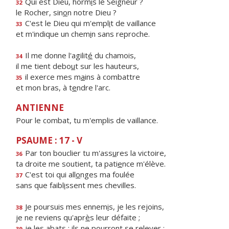
Qui est Dieu, horm
i
s le Seigneur ?
32
le Rocher, sin
o
n notre Dieu ?
C'est le Dieu qui m'empl
i
t de vaillance
33
et m'indique un chem
i
n sans reproche.
Il me donne l'agilit
é
du chamois,
34
il me tient debo
u
t sur les hauteurs,
il exerce mes m
a
ins à combattre
35
et mon bras, à t
e
ndre l'arc.
ANTIENNE
Pour le combat, tu m'emplis de vaillance.
PSAUME : 17 - V
Par ton bouclier tu m'ass
u
res la victoire,
36
ta droite me soutient, ta pati
e
nce m'élève.
C'est toi qui all
o
nges ma foulée
37
sans que faibl
i
ssent mes chevilles.
Je poursuis mes ennem
i
s, je les rejoins,
38
je ne reviens qu'apr
è
s leur défaite ;
je les abats : ils ne pourr
o
nt se relever ;
39