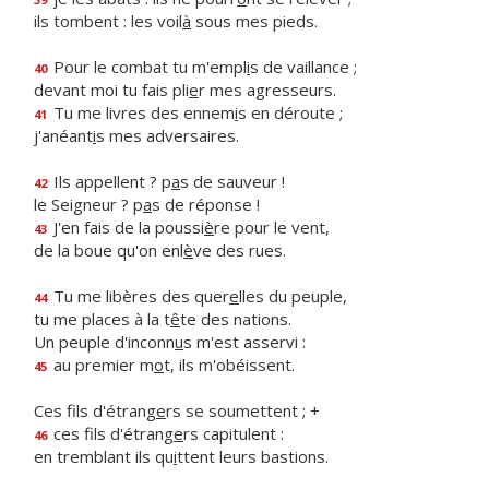
ils tombent : les voil
à
sous mes pieds.
Pour le combat tu m'empl
i
s de vaillance ;
40
devant moi tu fais pli
e
r mes agresseurs.
Tu me livres des ennem
i
s en déroute ;
41
j'anéant
i
s mes adversaires.
Ils appellent ? p
a
s de sauveur !
42
le Seigneur ? p
a
s de réponse !
J'en fais de la poussi
è
re pour le vent,
43
de la boue qu'on enl
è
ve des rues.
Tu me libères des quer
e
lles du peuple,
44
tu me places à la t
ê
te des nations.
Un peuple d'inconn
u
s m'est asservi :
au premier m
o
t, ils m'obéissent.
45
Ces fils d'étrang
e
rs se soumettent ; +
ces fils d'étrang
e
rs capitulent :
46
en tremblant ils qu
i
ttent leurs bastions.