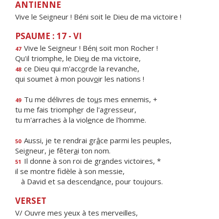
ANTIENNE
Vive le Seigneur ! Béni soit le Dieu de ma victoire !
PSAUME : 17 - VI
Vive le Seigneur ! Bén
i
soit mon Rocher !
47
Qu'il triomphe, le Die
u
de ma victoire,
ce Dieu qui m'acc
o
rde la revanche,
48
qui soumet à mon pouv
o
ir les nations !
Tu me délivres de to
u
s mes ennemis, +
49
tu me fais triomph
e
r de l'agresseur,
tu m'arraches à la viol
e
nce de l'homme.
Aussi, je te rendrai gr
â
ce parmi les peuples,
50
Seigneur, je fêter
a
i ton nom.
Il donne à son roi de gr
a
ndes victoires, *
51
il se montre fidèle à son messie,
à David et sa descend
a
nce, pour toujours.
VERSET
V/ Ouvre mes yeux à tes merveilles,