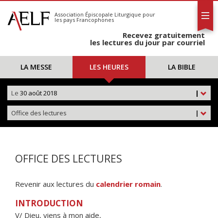
L'AELF
S'abonner
Association Épiscopale Liturgique
pour
les pays Francophones
Calendrier
Recevez gratuitement
Contact
les lectures du jour par courriel
LA MESSE
LES HEURES
LA BIBLE
Le
30 août 2018
|
Office des lectures
|
OFFICE DES LECTURES
Revenir aux lectures du
calendrier romain
.
INTRODUCTION
V/ Dieu, viens à mon aide,