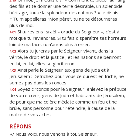
3.19
des fils et te donner une terre désirable, un splendide
héritage, toute la splendeur des nations ? » Je disais :
« Tu m’appelleras “Mon père”, tu ne te détourneras
plus de moi.
Si tu reviens Israël – oracle du Seigneur –, c’est à
4.01
moi que tu reviendras. Si tu fais disparaître tes horreurs
loin de ma face, tu n’auras plus à errer.
Alors tu jureras par le Seigneur vivant, dans la
4.02
vérité, le droit et la justice ; et les nations se béniront
en lui, en lui, elles se glorifieront.
Ainsi parle le Seigneur aux gens de Juda et à
4.03
Jérusalem : Défrichez pour vous ce qui est en friche, ne
semez pas dans les ronces !
Soyez circoncis pour le Seigneur, enlevez le prépuce
4.04
de votre cœur, gens de Juda et habitants de Jérusalem,
de peur que ma colère n’éclate comme un feu et ne
brûle, sans personne pour l’éteindre, à cause de la
malice de vos actes.
RÉPONS
R/ Nous voici, nous venons à toi, Seigneur,