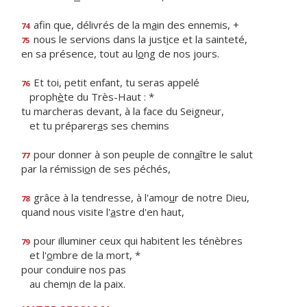
afin que, délivrés de la m
a
in des ennemis, +
74
nous le servions dans la just
i
ce et la sainteté,
75
en sa présence, tout au l
o
ng de nos jours.
Et toi, petit enfant, tu seras appelé
76
proph
è
te du Très-Haut : *
tu marcheras devant, à la face du Seigneur,
et tu préparer
a
s ses chemins
pour donner à son peuple de conn
a
ître le salut
77
par la rémissi
o
n de ses péchés,
grâce à la tendresse, à l'amo
u
r de notre Dieu,
78
quand nous visite l'
a
stre d'en haut,
pour illuminer ceux qui habitent les ténèbres
79
et l'
o
mbre de la mort, *
pour conduire nos pas
au chem
i
n de la paix.