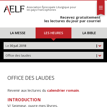
L'AELF
S'abonner
Association Épiscopale Liturgique
pour
les pays Francophones
Calendrier
Recevez gratuitement
Contact
les lectures du jour par courriel
LA MESSE
LES HEURES
LA BIBLE
Le
30 juil. 2018
|
Office des laudes
|
OFFICE DES LAUDES
Revenir aux lectures du
calendrier romain
.
INTRODUCTION
V/ Seigneur, ouvre mes lèvres,