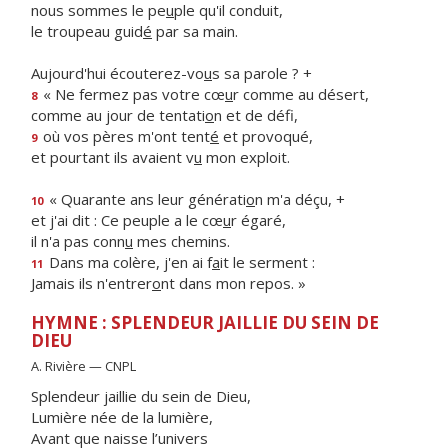
nous sommes le pe
u
ple qu'il conduit,
le troupeau guid
é
par sa main.
Aujourd'hui écouterez-vo
u
s sa parole ? +
« Ne fermez pas votre cœ
u
r comme au désert,
8
comme au jour de tentati
o
n et de défi,
où vos pères m'ont tent
é
et provoqué,
9
et pourtant ils avaient v
u
mon exploit.
« Quarante ans leur générati
o
n m'a déçu, +
10
et j'ai dit : Ce peuple a le cœ
u
r égaré,
il n'a pas conn
u
mes chemins.
Dans ma colère, j'en ai f
a
it le serment :
11
Jamais ils n'entrer
o
nt dans mon repos. »
HYMNE : SPLENDEUR JAILLIE DU SEIN DE
DIEU
A. Rivière — CNPL
Splendeur jaillie du sein de Dieu,
Lumière née de la lumière,
Avant que naisse l’univers