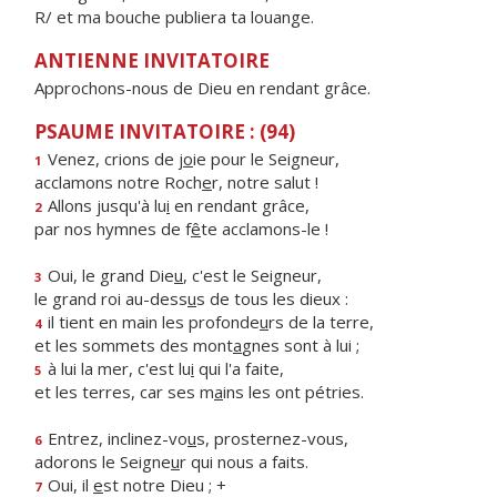
R/ et ma bouche publiera ta louange.
ANTIENNE INVITATOIRE
Approchons-nous de Dieu en rendant grâce.
PSAUME INVITATOIRE : (94)
Venez, crions de j
o
ie pour le Seigneur,
1
acclamons notre Roch
e
r, notre salut !
Allons jusqu'à lu
i
en rendant grâce,
2
par nos hymnes de f
ê
te acclamons-le !
Oui, le grand Die
u
, c'est le Seigneur,
3
le grand roi au-dess
u
s de tous les dieux :
il tient en main les profonde
u
rs de la terre,
4
et les sommets des mont
a
gnes sont à lui ;
à lui la mer, c'est lu
i
qui l'a faite,
5
et les terres, car ses m
a
ins les ont pétries.
Entrez, inclinez-vo
u
s, prosternez-vous,
6
adorons le Seigne
u
r qui nous a faits.
Oui, il
e
st notre Dieu ; +
7