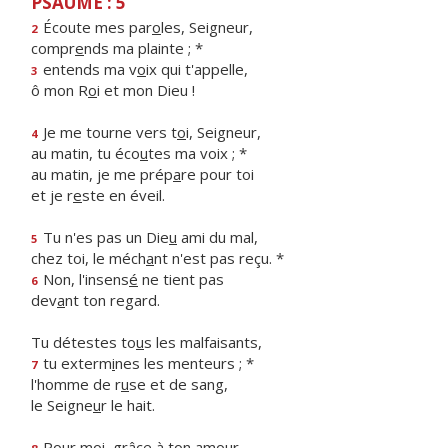
PSAUME : 5
Écoute mes par
o
les, Seigneur,
2
compr
e
nds ma plainte ; *
entends ma v
o
ix qui t'appelle,
3
ô mon R
o
i et mon Dieu !
Je me tourne vers t
o
i, Seigneur,
4
au matin, tu éco
u
tes ma voix ; *
au matin, je me prép
a
re pour toi
et je r
e
ste en éveil.
Tu n'es pas un Die
u
ami du mal,
5
chez toi, le méch
a
nt n'est pas reçu. *
Non, l'insens
é
ne tient pas
6
dev
a
nt ton regard.
Tu détestes to
u
s les malfaisants,
tu exterm
i
nes les menteurs ; *
7
l'homme de r
u
se et de sang,
le Seigne
u
r le hait.
Pour moi, gr
â
ce à ton amour,