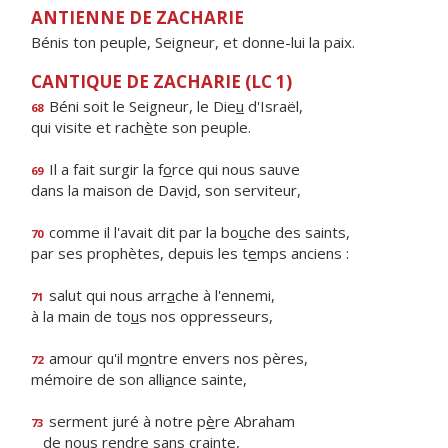
ANTIENNE DE ZACHARIE
Bénis ton peuple, Seigneur, et donne-lui la paix.
CANTIQUE DE ZACHARIE (LC 1)
Béni soit le Seigneur, le Die
u
d'Israël,
68
qui visite et rach
è
te son peuple.
Il a fait surgir la f
o
rce qui nous sauve
69
dans la maison de Dav
i
d, son serviteur,
comme il l'avait dit par la bo
u
che des saints,
70
par ses prophètes, depuis les t
e
mps anciens :
salut qui nous arr
a
che à l'ennemi,
71
à la main de to
u
s nos oppresseurs,
amour qu'il m
o
ntre envers nos pères,
72
mémoire de son alli
a
nce sainte,
serment juré à notre p
è
re Abraham
73
de nous r
e
ndre sans crainte,