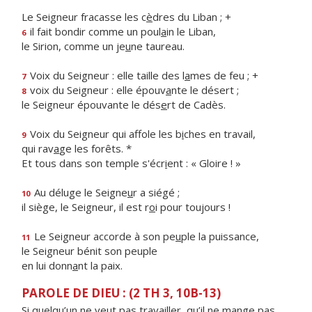
Le Seigneur fracasse les c
è
dres du Liban ; +
il fait bondir comme un poul
a
in le Liban,
6
le Sirion, comme un je
u
ne taureau.
Voix du Seigneur : elle taille des l
a
mes de feu ; +
7
voix du Seigneur : elle épouv
a
nte le désert ;
8
le Seigneur épouvante le dés
e
rt de Cadès.
Voix du Seigneur qui affole les b
i
ches en travail,
9
qui rav
a
ge les forêts. *
Et tous dans son temple s'écr
i
ent : « Gloire ! »
Au déluge le Seigne
u
r a siégé ;
10
il siège, le Seigneur, il est r
o
i pour toujours !
Le Seigneur accorde à son pe
u
ple la puissance,
11
le Seigneur bénit son peuple
en lui donn
a
nt la paix.
PAROLE DE DIEU : (2 TH 3, 10B-13)
Si quelqu’un ne veut pas travailler, qu’il ne mange pas