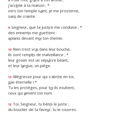
8
j'acc
è
de à ta maison ; *
vers ton temple s
a
int, je me prosterne,
sais
i
de crainte.
Seigneur, que ta just
i
ce me conduise ; *
9
des ennem
i
s me guettent :
aplanis devant m
o
i ton chemin.
Rien n'est vr
a
i dans leur bouche,
10
ils sont rempl
i
s de malveillance ; *
leur gosier est un sép
u
lcre béant,
et leur l
a
ngue, un piège.
Allégresse pour qui s'abr
i
te en toi,
12
j
o
ie éternelle ! *
Tu les protèges, pour t
o
i ils exultent,
ceux qui
a
iment ton nom.
Toi, Seigneur, tu bén
i
s le juste ;
13
du bouclier de ta fave
u
r, tu le couvres.