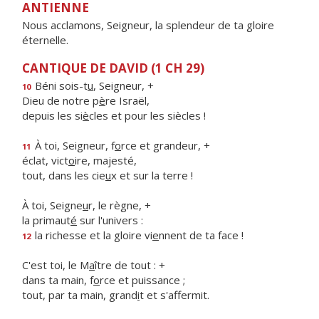
ANTIENNE
Nous acclamons, Seigneur, la splendeur de ta gloire
éternelle.
CANTIQUE DE DAVID (1 CH 29)
Béni sois-t
u
, Seigneur, +
10
Dieu de notre p
è
re Israël,
depuis les si
è
cles et pour les siècles !
À toi, Seigneur, f
o
rce et grandeur, +
11
éclat, vict
o
ire, majesté,
tout, dans les cie
u
x et sur la terre !
À toi, Seigne
u
r, le règne, +
la primaut
é
sur l'univers :
la richesse et la gloire vi
e
nnent de ta face !
12
C'est toi, le M
a
ître de tout : +
dans ta main, f
o
rce et puissance ;
tout, par ta main, grand
i
t et s'affermit.