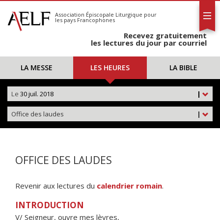
L'AELF
S'abonner
Association Épiscopale Liturgique
pour
les pays Francophones
Calendrier
Recevez gratuitement
Contact
les lectures du jour par courriel
LA MESSE
LES HEURES
LA BIBLE
Le
30 juil. 2018
|
Office des laudes
|
OFFICE DES LAUDES
Revenir aux lectures du
calendrier romain
.
INTRODUCTION
V/ Seigneur, ouvre mes lèvres,