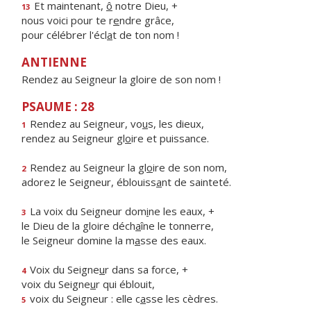
Et maintenant,
ô
notre Dieu, +
13
nous voici pour te r
e
ndre grâce,
pour célébrer l'écl
a
t de ton nom !
ANTIENNE
Rendez au Seigneur la gloire de son nom !
PSAUME : 28
Rendez au Seigneur, vo
u
s, les dieux,
1
rendez au Seigneur gl
o
ire et puissance.
Rendez au Seigneur la gl
o
ire de son nom,
2
adorez le Seigneur, éblouiss
a
nt de sainteté.
La voix du Seigneur dom
i
ne les eaux, +
3
le Dieu de la gloire déch
a
îne le tonnerre,
le Seigneur domine la m
a
sse des eaux.
Voix du Seigne
u
r dans sa force, +
4
voix du Seigne
u
r qui éblouit,
voix du Seigneur : elle c
a
sse les cèdres.
5