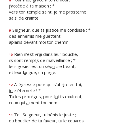
8
j'acc
è
de à ta maison ; *
vers ton temple s
a
int, je me prosterne,
sais
i
de crainte.
Seigneur, que ta just
i
ce me conduise ; *
9
des ennem
i
s me guettent :
aplanis devant m
o
i ton chemin.
Rien n'est vr
a
i dans leur bouche,
10
ils sont rempl
i
s de malveillance ; *
leur gosier est un sép
u
lcre béant,
et leur l
a
ngue, un piège.
Allégresse pour qui s'abr
i
te en toi,
12
j
o
ie éternelle ! *
Tu les protèges, pour t
o
i ils exultent,
ceux qui
a
iment ton nom.
Toi, Seigneur, tu bén
i
s le juste ;
13
du bouclier de ta fave
u
r, tu le couvres.