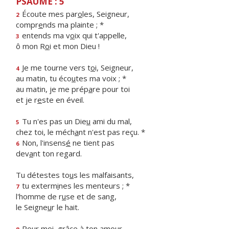
PSAUME : 5
Écoute mes par
o
les, Seigneur,
2
compr
e
nds ma plainte ; *
entends ma v
o
ix qui t'appelle,
3
ô mon R
o
i et mon Dieu !
Je me tourne vers t
o
i, Seigneur,
4
au matin, tu éco
u
tes ma voix ; *
au matin, je me prép
a
re pour toi
et je r
e
ste en éveil.
Tu n'es pas un Die
u
ami du mal,
5
chez toi, le méch
a
nt n'est pas reçu. *
Non, l'insens
é
ne tient pas
6
dev
a
nt ton regard.
Tu détestes to
u
s les malfaisants,
tu exterm
i
nes les menteurs ; *
7
l'homme de r
u
se et de sang,
le Seigne
u
r le hait.
Pour moi, gr
â
ce à ton amour,