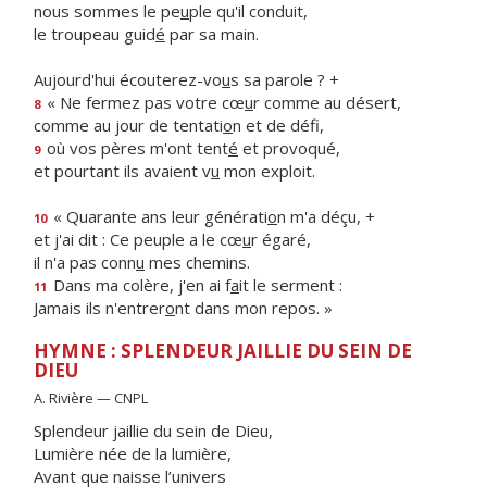
nous sommes le pe
u
ple qu'il conduit,
le troupeau guid
é
par sa main.
Aujourd'hui écouterez-vo
u
s sa parole ? +
« Ne fermez pas votre cœ
u
r comme au désert,
8
comme au jour de tentati
o
n et de défi,
où vos pères m'ont tent
é
et provoqué,
9
et pourtant ils avaient v
u
mon exploit.
« Quarante ans leur générati
o
n m'a déçu, +
10
et j'ai dit : Ce peuple a le cœ
u
r égaré,
il n'a pas conn
u
mes chemins.
Dans ma colère, j'en ai f
a
it le serment :
11
Jamais ils n'entrer
o
nt dans mon repos. »
HYMNE : SPLENDEUR JAILLIE DU SEIN DE
DIEU
A. Rivière — CNPL
Splendeur jaillie du sein de Dieu,
Lumière née de la lumière,
Avant que naisse l’univers