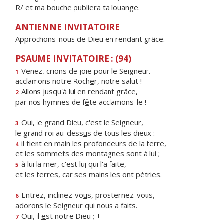
R/ et ma bouche publiera ta louange.
ANTIENNE INVITATOIRE
Approchons-nous de Dieu en rendant grâce.
PSAUME INVITATOIRE : (94)
Venez, crions de j
o
ie pour le Seigneur,
1
acclamons notre Roch
e
r, notre salut !
Allons jusqu'à lu
i
en rendant grâce,
2
par nos hymnes de f
ê
te acclamons-le !
Oui, le grand Die
u
, c'est le Seigneur,
3
le grand roi au-dess
u
s de tous les dieux :
il tient en main les profonde
u
rs de la terre,
4
et les sommets des mont
a
gnes sont à lui ;
à lui la mer, c'est lu
i
qui l'a faite,
5
et les terres, car ses m
a
ins les ont pétries.
Entrez, inclinez-vo
u
s, prosternez-vous,
6
adorons le Seigne
u
r qui nous a faits.
Oui, il
e
st notre Dieu ; +
7