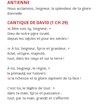
ANTIENNE
Nous acclamons, Seigneur, la splendeur de ta gloire
éternelle.
CANTIQUE DE DAVID (1 CH 29)
Béni sois-t
u
, Seigneur, +
10
Dieu de notre p
è
re Israël,
depuis les si
è
cles et pour les siècles !
À toi, Seigneur, f
o
rce et grandeur, +
11
éclat, vict
o
ire, majesté,
tout, dans les cie
u
x et sur la terre !
À toi, Seigne
u
r, le règne, +
la primaut
é
sur l'univers :
la richesse et la gloire vi
e
nnent de ta face !
12
C'est toi, le M
a
ître de tout : +
dans ta main, f
o
rce et puissance ;
tout, par ta main, grand
i
t et s'affermit.