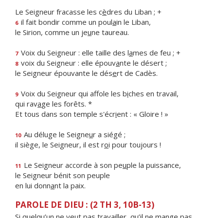
Le Seigneur fracasse les c
è
dres du Liban ; +
il fait bondir comme un poul
a
in le Liban,
6
le Sirion, comme un je
u
ne taureau.
Voix du Seigneur : elle taille des l
a
mes de feu ; +
7
voix du Seigneur : elle épouv
a
nte le désert ;
8
le Seigneur épouvante le dés
e
rt de Cadès.
Voix du Seigneur qui affole les b
i
ches en travail,
9
qui rav
a
ge les forêts. *
Et tous dans son temple s'écr
i
ent : « Gloire ! »
Au déluge le Seigne
u
r a siégé ;
10
il siège, le Seigneur, il est r
o
i pour toujours !
Le Seigneur accorde à son pe
u
ple la puissance,
11
le Seigneur bénit son peuple
en lui donn
a
nt la paix.
PAROLE DE DIEU : (2 TH 3, 10B-13)
Si quelqu’un ne veut pas travailler, qu’il ne mange pas