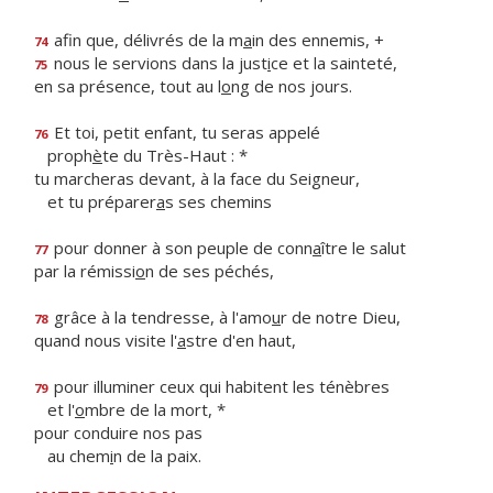
afin que, délivrés de la m
a
in des ennemis, +
74
nous le servions dans la just
i
ce et la sainteté,
75
en sa présence, tout au l
o
ng de nos jours.
Et toi, petit enfant, tu seras appelé
76
proph
è
te du Très-Haut : *
tu marcheras devant, à la face du Seigneur,
et tu préparer
a
s ses chemins
pour donner à son peuple de conn
a
ître le salut
77
par la rémissi
o
n de ses péchés,
grâce à la tendresse, à l'amo
u
r de notre Dieu,
78
quand nous visite l'
a
stre d'en haut,
pour illuminer ceux qui habitent les ténèbres
79
et l'
o
mbre de la mort, *
pour conduire nos pas
au chem
i
n de la paix.