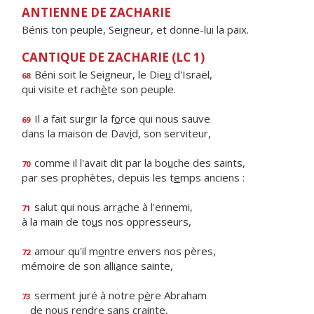
ANTIENNE DE ZACHARIE
Bénis ton peuple, Seigneur, et donne-lui la paix.
CANTIQUE DE ZACHARIE (LC 1)
Béni soit le Seigneur, le Die
u
d'Israël,
68
qui visite et rach
è
te son peuple.
Il a fait surgir la f
o
rce qui nous sauve
69
dans la maison de Dav
i
d, son serviteur,
comme il l'avait dit par la bo
u
che des saints,
70
par ses prophètes, depuis les t
e
mps anciens :
salut qui nous arr
a
che à l'ennemi,
71
à la main de to
u
s nos oppresseurs,
amour qu'il m
o
ntre envers nos pères,
72
mémoire de son alli
a
nce sainte,
serment juré à notre p
è
re Abraham
73
de nous r
e
ndre sans crainte,