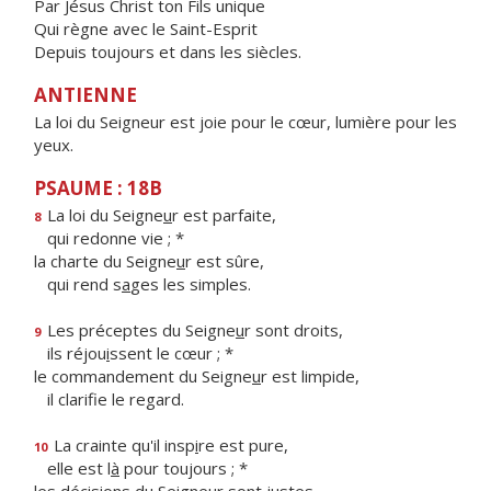
Par Jésus Christ ton Fils unique
Qui règne avec le Saint-Esprit
Depuis toujours et dans les siècles.
ANTIENNE
La loi du Seigneur est joie pour le cœur, lumière pour les
yeux.
PSAUME : 18B
La loi du Seigne
u
r est parfaite,
8
qui redonne vie ; *
la charte du Seigne
u
r est sûre,
qui rend s
a
ges les simples.
Les préceptes du Seigne
u
r sont droits,
9
ils réjou
i
ssent le cœur ; *
le commandement du Seigne
u
r est limpide,
il clarif
e le regard.
La crainte qu'il insp
i
re est pure,
10
elle est l
à
pour toujours ; *