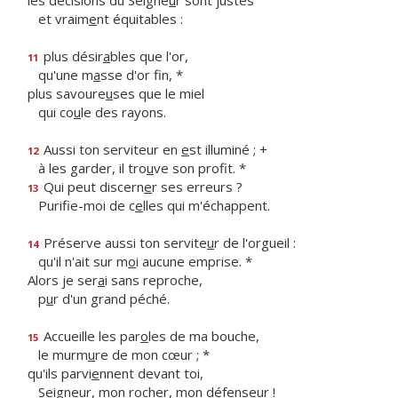
les décisions du Seigne
u
r sont justes
et vraim
e
nt équitables :
plus désir
a
bles que l'or,
11
qu'une m
a
sse d'or fin, *
plus savoure
u
ses que le miel
qui co
u
le des rayons.
Aussi ton serviteur en
e
st illuminé ; +
12
à les garder, il tro
u
ve son profit. *
Qui peut discern
e
r ses erreurs ?
13
Purifie-moi de c
e
lles qui m'échappent.
Préserve aussi ton servite
u
r de l'orgueil :
14
qu'il n'ait sur m
o
i aucune emprise. *
Alors je ser
a
i sans reproche,
p
u
r d'un grand péché.
Accueille les par
o
les de ma bouche,
15
le murm
u
re de mon cœur ; *
qu'ils parvi
e
nnent devant toi,
Seigneur, mon roch
e
r, mon défenseur !