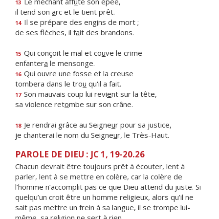
Le méchant aff
û
te son épée,
13
il tend son
a
rc et le tient prêt.
Il se prépare des eng
i
ns de mort ;
14
de ses flèches, il f
a
it des brandons.
Qui conçoit le mal et co
u
ve le crime
15
enfanter
a
le mensonge.
Qui ouvre une f
o
sse et la creuse
16
tombera dans le tro
u
qu'il a fait.
Son mauvais coup lui revi
e
nt sur la tête,
17
sa violence ret
o
mbe sur son crâne.
Je rendrai grâce au Seigne
u
r pour sa justice,
18
je chanterai le nom du Seigne
u
r, le Très-Haut.
PAROLE DE DIEU : JC 1, 19-20.26
Chacun devrait être toujours prêt à écouter, lent à
parler, lent à se mettre en colère, car la colère de
l’homme n’accomplit pas ce que Dieu attend du juste. Si
quelqu’un croit être un homme religieux, alors qu’il ne
sait pas mettre un frein à sa langue, il se trompe lui-
même, sa religion ne sert à rien.