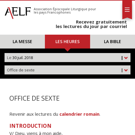
L'AELF
S'abonner
Association Épiscopale Liturgique
pour
les pays Francophones
Calendrier
Recevez gratuitement
Contact
les lectures du jour par courriel
LA MESSE
LES HEURES
LA BIBLE
Le
30 juil. 2018
|
Office de sexte
|
OFFICE DE SEXTE
Revenir aux lectures du
calendrier romain
.
INTRODUCTION
V/ Dieu, viens à mon aide,