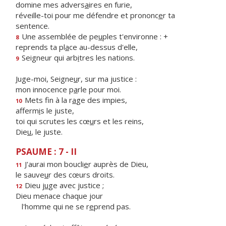
domine mes advers
a
ires en furie,
réveille-toi pour me défendre et prononc
e
r ta
sentence.
Une assemblée de pe
u
ples t'environne : +
8
reprends ta pl
a
ce au-dessus d'elle,
Seigneur qui arb
i
tres les nations.
9
Juge-moi, Seigne
u
r, sur ma justice :
mon innocence p
a
rle pour moi.
Mets fin à la r
a
ge des impies,
10
afferm
i
s le juste,
toi qui scrutes les cœ
u
rs et les reins,
Die
u
, le juste.
PSAUME : 7 - II
J'aurai mon boucli
e
r auprès de Dieu,
11
le sauve
u
r des cœurs droits.
Dieu j
u
ge avec justice ;
12
Dieu menace chaque jour
l'homme qui ne se r
e
prend pas.