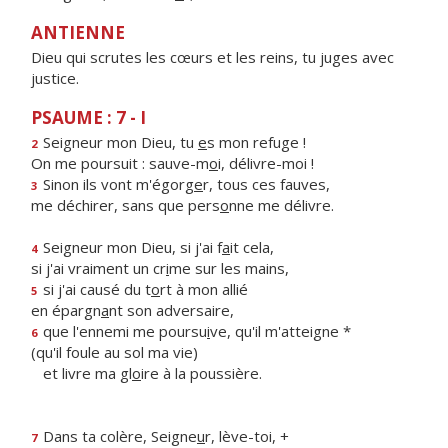
ANTIENNE
Dieu qui scrutes les cœurs et les reins, tu juges avec
justice.
PSAUME : 7 - I
Seigneur mon Dieu, tu
e
s mon refuge !
2
On me poursuit : sauve-m
o
i, délivre-moi !
Sinon ils vont m'égorg
e
r, tous ces fauves,
3
me déchirer, sans que pers
o
nne me délivre.
Seigneur mon Dieu, si j'ai f
a
it cela,
4
si j'ai vraiment un cr
i
me sur les mains,
si j'ai causé du t
o
rt à mon allié
5
en épargn
a
nt son adversaire,
que l'ennemi me poursu
i
ve, qu'il m'atteigne *
6
(qu'il foule au sol ma vie)
et livre ma gl
o
ire à la poussière.
Dans ta colère, Seigne
u
r, lève-toi, +
7