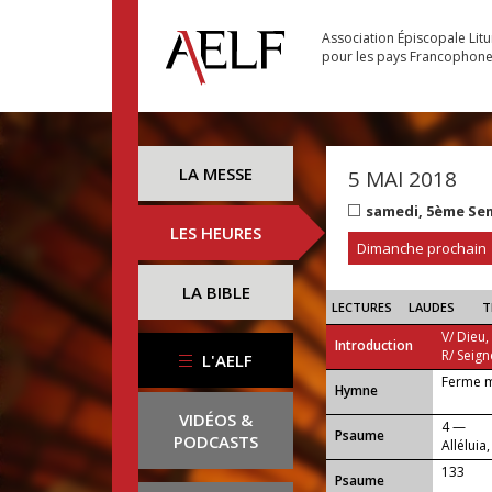
Association Épiscopale Lit
pour les pays Francophon
LA MESSE
5 MAI 2018
samedi, 5ème Se
LES HEURES
Dimanche prochain
LA BIBLE
LECTURES
LAUDES
T
V/ Dieu,
Introduction
R/ Seign
L'AELF
Ferme m
...
Hymne
VIDÉOS &
4 —
Psaume
PODCASTS
Alléluia,
133
Psaume