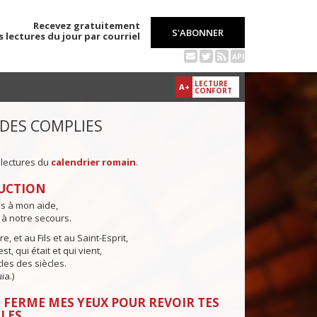
Recevez gratuitement
S'ABONNER
s lectures du jour par courriel
API
LECTURE
A+
CONFORT
 DES COMPLIES
 lectures du
calendrier romain
.
UCTION
ns à mon aide,
 à notre secours.
e, et au Fils et au Saint-Esprit,
st, qui était et qui vient,
cles des siècles.
ia.)
 FERME MES YEUX POUR REVOIR TES
LES