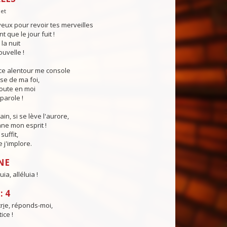
let
eux pour revoir tes merveilles
 que le jour fuit !
la nuit
ouvelle !
nce alentour me console
sse de ma foi,
coute en moi
parole !
in, si se lève l'aurore,
ne mon esprit !
suffit,
e j'implore.
NE
uia, alléluia !
: 4
r
i
e, réponds-moi,
ice !