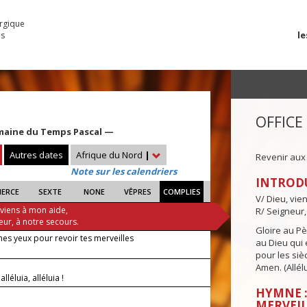
urgique
le
es
OFFICE
maine du Temps Pascal —
Autres dates
Afrique du Nord
|
Revenir aux
Note sur les calendriers
INTROD
IERCE
SEXTE
NONE
VÊPRES
COMPLIES
V/ Dieu, vie
 viens à mon aide,
R/ Seigneur,
eur, à notre secours.
Gloire au Pèr
es yeux pour revoir tes merveilles
au Dieu qui e
pour les siè
Amen. (Allélu
 alléluia, alléluia !
HYMNE :
MERVEIL