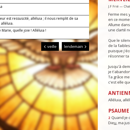
8a
J.F Frié — Cha
Ferme mes y
eur est ressuscité, alléluia ; il nous remplit de sa
en ce moment
 alléluia.
Allume dans 
une clarté n
 Marie, quelle joie ! Alléluia !
Que le sile
de la faible
veille
lendemain
puisque j'é
résonner ta 
Jusqu'à dema
je t'abandon
Ta grâce me 
c'est elle qu
ANTIEN
Alléluia, allél
PSAUME 
Quand je c
2
Die
u
, ma just