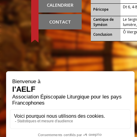
CALENDRIER
Dt 6, 4-
Péricope
Cantique de
Le Seign
CONTACT
Syméon
lumière,
Ô Vierge
Conclusion