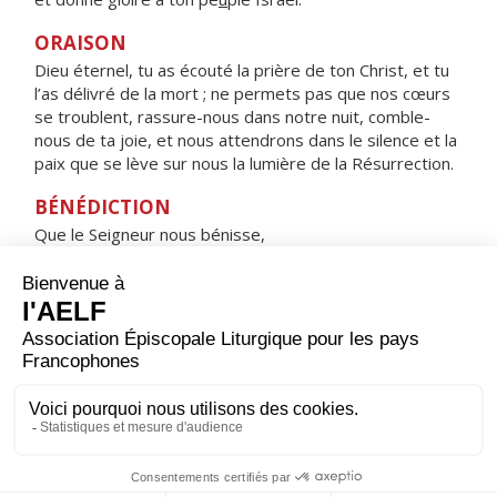
ORAISON
Dieu éternel, tu as écouté la prière de ton Christ, et tu
l’as délivré de la mort ; ne permets pas que nos cœurs
se troublent, rassure-nous dans notre nuit, comble-
nous de ta joie, et nous attendrons dans le silence et la
paix que se lève sur nous la lumière de la Résurrection.
BÉNÉDICTION
Que le Seigneur nous bénisse,
qu’il nous accorde une nuit tranquille
et nous garde dans la paix. Amen.
HYMNE : Ô VIERGE MARIE, QUELLE JOIE !
ALLÉLUIA !
Ô Vierge Marie, quelle joie ! Alléluia !
Celui que tu as un jour enfanté, alléluia !
Ressuscité, s'en est allé, alléluia !
Pour nous, prie le Seigneur Dieu, alléluia !