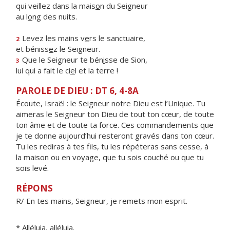
qui veillez dans la mais
o
n du Seigneur
au l
o
ng des nuits.
Levez les mains v
e
rs le sanctuaire,
2
et béniss
e
z le Seigneur.
Que le Seigneur te bén
i
sse de Sion,
3
lui qui a fait le ci
e
l et la terre !
PAROLE DE DIEU : DT 6, 4-8A
Écoute, Israël : le Seigneur notre Dieu est l’Unique. Tu
aimeras le Seigneur ton Dieu de tout ton cœur, de toute
ton âme et de toute ta force. Ces commandements que
je te donne aujourd’hui resteront gravés dans ton cœur.
Tu les rediras à tes fils, tu les répéteras sans cesse, à
la maison ou en voyage, que tu sois couché ou que tu
sois levé.
RÉPONS
R/ En tes mains, Seigneur, je remets mon esprit.
* Alléluia, alléluia.