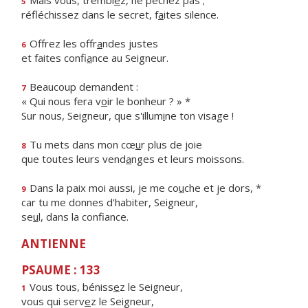
Mais vous, trembl
e
z, ne péchez pas ;
5
réfléchissez dans le secret, f
a
ites silence.
Offrez les offr
a
ndes justes
6
et faites confi
a
nce au Seigneur.
Beaucoup demandent :
7
« Qui nous fera v
o
ir le bonheur ? » *
Sur nous, Seigneur, que s'illum
i
ne ton visage !
Tu mets dans mon cœ
u
r plus de joie
8
que toutes leurs vend
a
nges et leurs moissons.
Dans la paix moi aussi, je me co
u
che et je dors, *
9
car tu me donnes d'habiter, Seigneur,
se
u
l, dans la confiance.
ANTIENNE
PSAUME : 133
Vous tous, béniss
e
z le Seigneur,
1
vous qui serv
e
z le Seigneur,