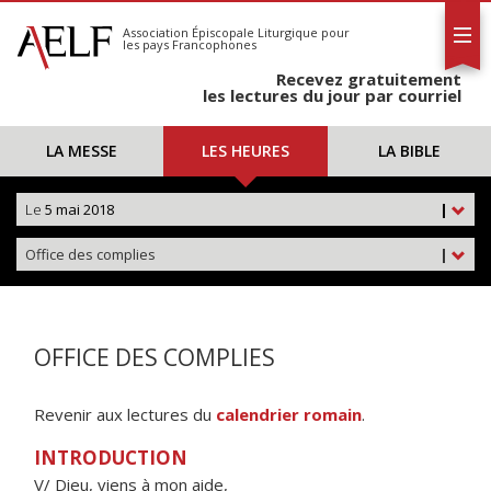
L'AELF
S'abonner
Association Épiscopale Liturgique
pour
les pays Francophones
Calendrier
Recevez gratuitement
Contact
les lectures du jour par courriel
LA MESSE
LES HEURES
LA BIBLE
Le
5 mai 2018
|
Office des complies
|
OFFICE DES COMPLIES
Revenir aux lectures du
calendrier romain
.
INTRODUCTION
V/ Dieu, viens à mon aide,