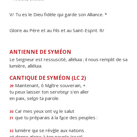
V/ Tu es le Dieu fidèle qui garde son Alliance. *
Gloire au Père et au Fils et au Saint-Esprit. R/
ANTIENNE DE SYMÉON
Le Seigneur est ressuscité, alléluia ; il nous remplit de sa
lumière, alléluia.
CANTIQUE DE SYMÉON (LC 2)
Maintenant, ô M
a
ître souverain, +
29
tu peux laisser ton servite
u
r s'en aller
en paix, sel
o
n ta parole.
Car mes yeux ont v
u
le salut
30
que tu préparais à la f
a
ce des peuples :
31
lumière qui se rév
è
le aux nations
32
et donne gloire à ton pe
u
ple Israël.