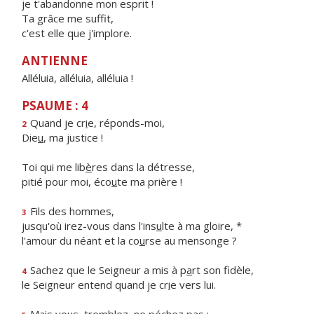
je t'abandonne mon esprit !
Ta grâce me suffit,
c'est elle que j'implore.
ANTIENNE
Alléluia, alléluia, alléluia !
PSAUME : 4
Quand je cr
i
e, réponds-moi,
2
Die
u
, ma justice !
Toi qui me lib
è
res dans la détresse,
pitié pour moi, éco
u
te ma prière !
Fils des hommes,
3
jusqu'où irez-vous dans l'ins
u
lte à ma gloire, *
l'amour du néant et la co
u
rse au mensonge ?
Sachez que le Seigneur a mis à p
a
rt son fidèle,
4
le Seigneur entend quand je cr
i
e vers lui.