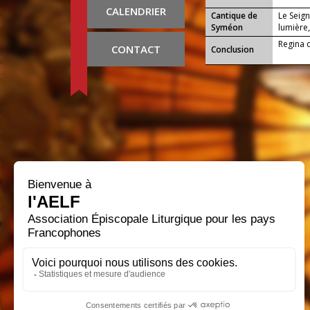
CALENDRIER
Cantique de
Le Seign
Syméon
lumière,
Regina c
CONTACT
Conclusion