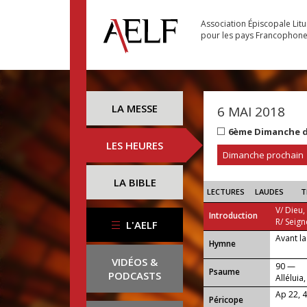
Association Épiscopale Lit
pour les pays Francophon
LA MESSE
6 MAI 2018
6ème Dimanche d
LES HEURES
Dimanche prochain
LA BIBLE
LECTURES
LAUDES
T
V/ Dieu,
Introduction
R/ Seign
L'AELF
Avant la
...
Hymne
VIDÉOS &
90 —
Psaume
PODCASTS
Alléluia,
Ap 22, 4
Péricope