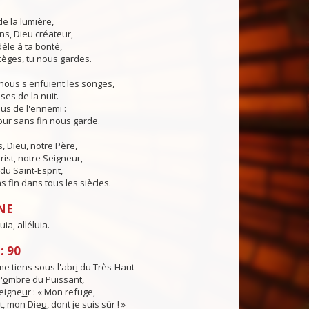
de la lumière,
ns, Dieu créateur,
dèle à ta bonté,
tèges, tu nous gardes.
nous s'enfuient les songes,
ses de la nuit.
us de l'ennemi :
ur sans fin nous garde.
 Dieu, notre Père,
rist, notre Seigneur,
du Saint-Esprit,
 fin dans tous les siècles.
NE
luia, alléluia.
: 90
e tiens sous l'abr
i
du Très-Haut
'
o
mbre du Puissant,
Seigne
u
r : « Mon refuge,
, mon Die
u
, dont je suis sûr ! »