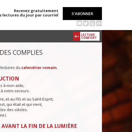
Recevez gratuitement
S'ABONNER
s lectures du jour par courriel
API
LECTURE
A+
CONFORT
 DES COMPLIES
 lectures du
calendrier romain
.
UCTION
ns à mon aide,
 à notre secours.
e, et au Fils et au Saint-Esprit,
st, qui était et qui vient,
cles des siècles.
ia.)
 AVANT LA FIN DE LA LUMIÈRE