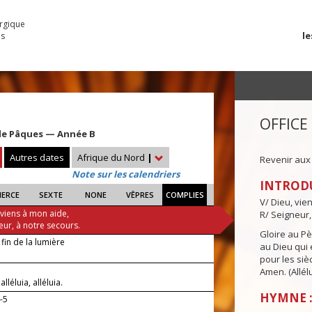
urgique
le
es
OFFICE
e Pâques — Année B
Autres dates
Afrique du Nord
|
Revenir aux
Note sur les calendriers
INTROD
IERCE
SEXTE
NONE
VÊPRES
COMPLIES
V/ Dieu, vie
 viens à mon aide,
R/ Seigneur,
eur, à notre secours.
Gloire au Pèr
 fin de la lumière
au Dieu qui e
pour les siè
Amen. (Allélu
 alléluia, alléluia.
HYMNE :
-5