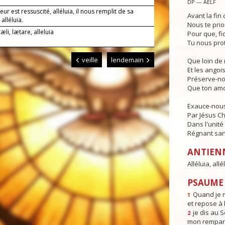
DP — AELF
eur est ressuscité, alléluia, il nous remplit de sa
Avant la fin 
 alléluia.
Nous te prio
æli, lætare, alleluia
Pour que, fi
Tu nous pro
veille
lendemain
Que loin de 
Et les angois
Préserve-no
Que ton amo
Exauce-nous,
Par Jésus Ch
Dans l'unité 
Régnant sans
ANTIEN
Alléluia, allé
PSAUME 
Quand je m
1
et repose à l
je dis au 
2
mon rempart