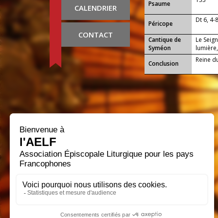
Psaume
CALENDRIER
Dt 6, 4-
Péricope
CONTACT
Cantique de
Le Seign
Syméon
lumière,
Reine du 
Conclusion