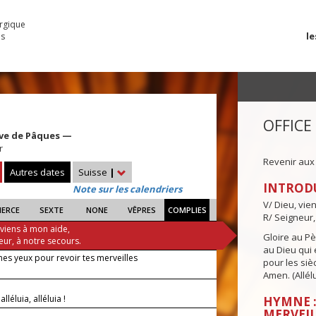
urgique
le
es
OFFICE
ave de Pâques —
r
Revenir aux
Autres dates
Suisse
|
INTROD
Note sur les calendriers
V/ Dieu, vie
IERCE
SEXTE
NONE
VÊPRES
COMPLIES
R/ Seigneur,
 viens à mon aide,
Gloire au Pèr
eur, à notre secours.
au Dieu qui e
es yeux pour revoir tes merveilles
pour les siè
Amen. (Allélu
 alléluia, alléluia !
HYMNE :
MERVEIL