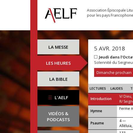
Association Épiscopale Lit
pour les pays Francophon
LA MESSE
5 AVR. 2018
Jeudi dans l'Oct
Solennité du Seigneu
LES HEURES
Dimanche prochain
LA BIBLE
LECTURES
LAUDES
T
V/ Dieu,
L'AELF
Introduction
R/ Seign
Ferme m
...
Hymne
VIDÉOS &
PODCASTS
4 —
Psaume
Alléluia,
133