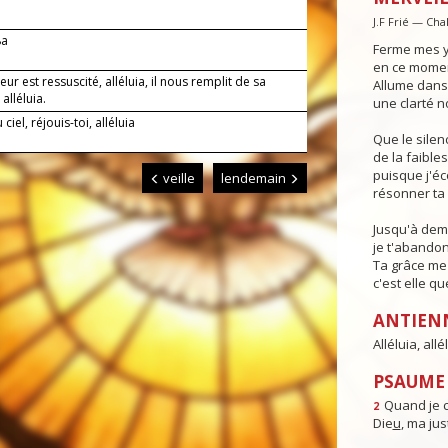
J.F Frié — Cha
8a
Ferme mes y
en ce moment
eur est ressuscité, alléluia, il nous remplit de sa
Allume dans 
 alléluia.
une clarté n
ciel, réjouis-toi, alléluia
Que le sile
de la faible
puisque j'é
veille
lendemain
résonner ta 
Jusqu'à dema
je t'abandon
Ta grâce me 
c'est elle qu
ANTIEN
Alléluia, allél
PSAUME 
Quand je c
2
Die
u
, ma just