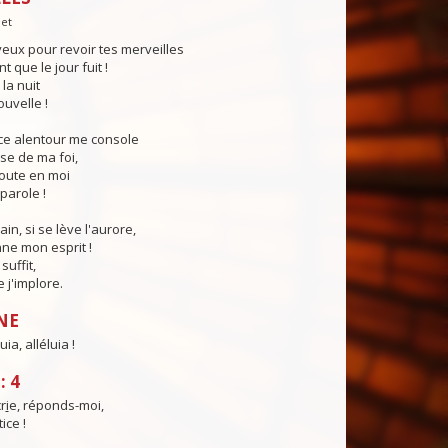
let
eux pour revoir tes merveilles
 que le jour fuit !
la nuit
ouvelle !
nce alentour me console
sse de ma foi,
coute en moi
parole !
in, si se lève l'aurore,
ne mon esprit !
suffit,
e j'implore.
NE
uia, alléluia !
: 4
r
i
e, réponds-moi,
ice !