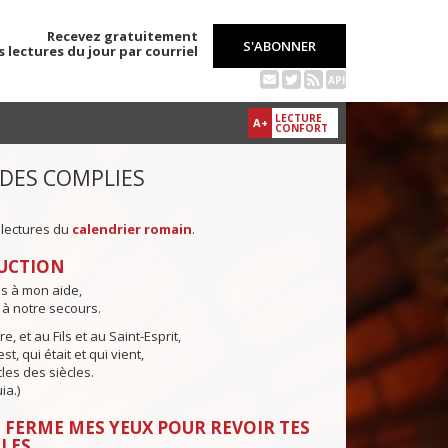
Recevez gratuitement
S'ABONNER
s lectures du jour par courriel
API
LECTURE
A+
CONFORT
 DES COMPLIES
 lectures du
calendrier romain
.
UCTION
ns à mon aide,
 à notre secours.
e, et au Fils et au Saint-Esprit,
st, qui était et qui vient,
cles des siècles.
ia.)
 FERME MES YEUX POUR REVOIR TES
LES