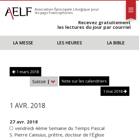
L'AELF
S'abonner
Association Épiscopale Liturgique
pour
les pays Francophones
Calendrier
Recevez gratuitement
Contact
les lectures du jour par courriel
LA MESSE
LES HEURES
LA BIBLE
1 mars 2018
Suisse
|
Note sur les calendriers
1 mai 2018
1 AVR. 2018
27 avr. 2018
vendredi 4ème Semaine du Temps Pascal
S. Pierre Canisius, prêtre, docteur de l'Église