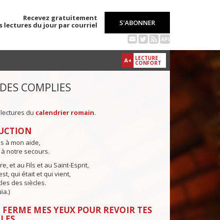
Recevez gratuitement
S'ABONNER
s lectures du jour par courriel
API
LECTURE
A+
CONFORT
 DES COMPLIES
 lectures du
calendrier romain
.
UCTION
ns à mon aide,
 à notre secours.
e, et au Fils et au Saint-Esprit,
st, qui était et qui vient,
cles des siècles.
ia.)
 FERME MES YEUX POUR REVOIR TES
LES