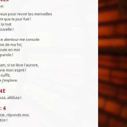
let
eux pour revoir tes merveilles
 que le jour fuit !
la nuit
ouvelle !
nce alentour me console
sse de ma foi,
coute en moi
parole !
in, si se lève l'aurore,
ne mon esprit !
suffit,
e j'implore.
NE
uia, alléluia !
: 4
r
i
e, réponds-moi,
ice !