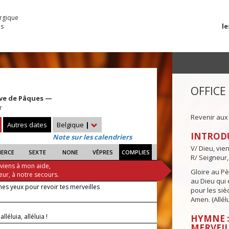
urgique
le
es
OFFICE
ave de Pâques —
r
Revenir aux
Autres dates
Belgique
|
INTROD
Note sur les calendriers
V/ Dieu, vie
IERCE
SEXTE
NONE
VÊPRES
COMPLIES
R/ Seigneur,
 viens à mon aide,
Gloire au Pèr
eur, à notre secours.
au Dieu qui e
es yeux pour revoir tes merveilles
pour les siè
Amen. (Allélu
 alléluia, alléluia !
HYMNE :
MERVEIL