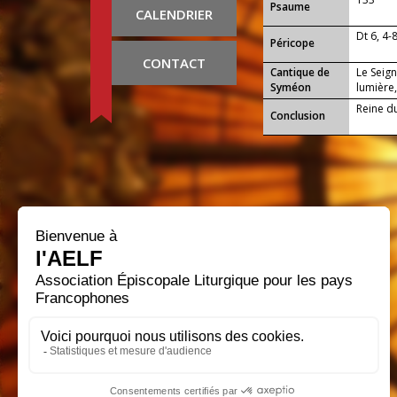
Psaume
CALENDRIER
Dt 6, 4-
Péricope
CONTACT
Cantique de
Le Seign
Syméon
lumière,
Reine du 
Conclusion