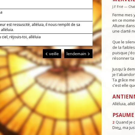
J.F Frié — Cha
8a
Ferme mes y
en ce moment
eur est ressuscité, alléluia, il nous remplit de sa
Allume dans 
 alléluia.
une clarté n
ciel, réjouis-toi, alléluia
Que le sile
de la faible
puisque j'é
veille
lendemain
résonner ta 
Jusqu'à dema
je t'abandon
Ta grâce me 
c'est elle qu
ANTIEN
Alléluia, allél
PSAUME 
Quand je c
2
Die
u
, ma just