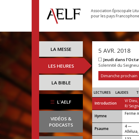
Association Épiscopale Lit
pour les pays Francophon
LA MESSE
5 AVR. 2018
Jeudi dans l'Oct
Solennité du Seigneu
LES HEURES
Dimanche prochain
LA BIBLE
LECTURES
LAUDES
T
V/ Dieu,
L'AELF
Introduction
R/ Seign
Ferme m
...
Hymne
VIDÉOS &
PODCASTS
4 —
Psaume
Alléluia,
133