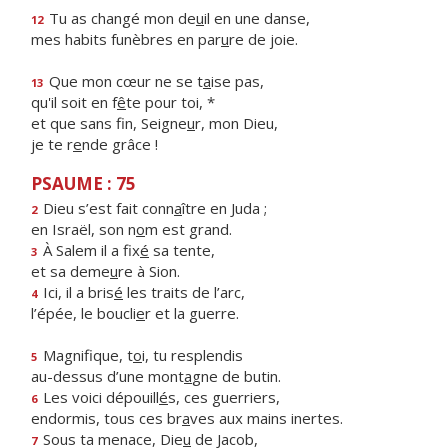
Tu as changé mon de
u
il en une danse,
12
mes habits funèbres en par
u
re de joie.
Que mon cœur ne se t
a
ise pas,
13
qu'il soit en f
ê
te pour toi, *
et que sans fin, Seigne
u
r, mon Dieu,
je te r
e
nde grâce !
PSAUME : 75
Dieu s’est fait conn
a
ître en Juda ;
2
en Israël, son n
o
m est grand.
À Salem il a fix
é
sa tente,
3
et sa deme
u
re à Sion.
Ici, il a bris
é
les traits de l’arc,
4
l’épée, le boucli
e
r et la guerre.
Magnifique, t
o
i, tu resplendis
5
au-dessus d’une mont
a
gne de butin.
Les voici dépouill
é
s, ces guerriers,
6
endormis, tous ces br
a
ves aux mains inertes.
Sous ta menace, Die
u
de Jacob,
7