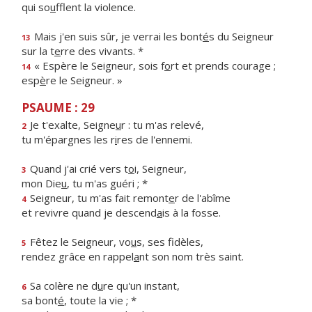
qui so
u
fflent la violence.
Mais j'en suis sûr, je verrai les bont
é
s du Seigneur
13
sur la t
e
rre des vivants. *
« Espère le Seigneur, sois f
o
rt et prends courage ;
14
esp
è
re le Seigneur. »
PSAUME : 29
Je t'exalte, Seigne
u
r : tu m'as relevé,
2
tu m'épargnes les r
i
res de l'ennemi.
Quand j'ai crié vers t
o
i, Seigneur,
3
mon Die
u
, tu m'as guéri ; *
Seigneur, tu m'as fait remont
e
r de l'abîme
4
et revivre quand je descend
a
is à la fosse.
Fêtez le Seigneur, vo
u
s, ses fidèles,
5
rendez grâce en rappel
a
nt son nom très saint.
Sa colère ne d
u
re qu'un instant,
6
sa bont
é
, toute la vie ; *