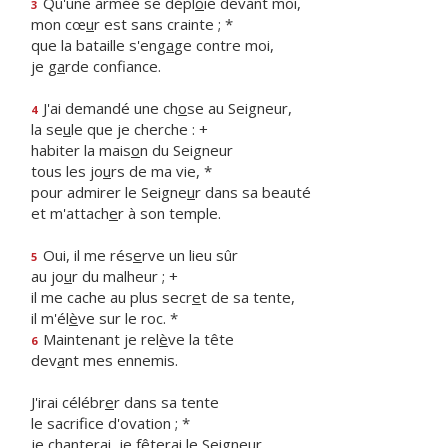
Qu'une armée se dépl
o
ie devant moi,
3
mon cœ
u
r est sans crainte ; *
que la bataille s'eng
a
ge contre moi,
je g
a
rde confiance.
J'ai demandé une ch
o
se au Seigneur,
4
la se
u
le que je cherche : +
habiter la mais
o
n du Seigneur
tous les jo
u
rs de ma vie, *
pour admirer le Seigne
u
r dans sa beauté
et m'attach
e
r à son temple.
Oui, il me rés
e
rve un lieu sûr
5
au jo
u
r du malheur ; +
il me cache au plus secr
e
t de sa tente,
il m'él
è
ve sur le roc. *
Maintenant je rel
è
ve la tête
6
dev
a
nt mes ennemis.
J'irai célébr
e
r dans sa tente
le sacrif
ce d'ovation ; *
je chanterai, je fêter
a
i le Seigneur.