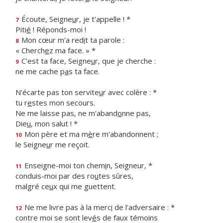
Écoute, Seigne
u
r, je t'appelle ! *
7
Piti
é
! Réponds-moi !
Mon cœur m'a red
i
t ta parole :
8
« Cherch
e
z ma face. » *
C'est ta face, Seigne
u
r, que je cherche :
9
ne me cache p
a
s ta face.
N'écarte pas ton servite
u
r avec colère : *
tu r
e
stes mon secours.
Ne me laisse pas, ne m'aband
o
nne pas,
Die
u
, mon salut ! *
Mon père et ma m
è
re m'abandonnent ;
10
le Seigne
u
r me reçoit.
Enseigne-moi ton chem
i
n, Seigneur, *
11
conduis-moi par des ro
u
tes sûres,
malgré ce
u
x qui me guettent.
Ne me livre pas à la merc
i
de l'adversaire : *
12
contre moi se sont lev
é
s de faux témoins