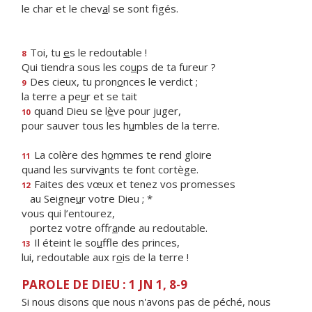
le char et le chev
a
l se sont figés.
Toi, tu
e
s le redoutable !
8
Qui tiendra sous les co
u
ps de ta fureur ?
Des cieux, tu pron
o
nces le verdict ;
9
la terre a pe
u
r et se tait
quand Dieu se l
è
ve pour juger,
10
pour sauver tous les h
u
mbles de la terre.
La colère des h
o
mmes te rend gloire
11
quand les surviv
a
nts te font cortège.
Faites des vœux et tenez vos promesses
12
au Seigne
u
r votre Dieu ; *
vous qui l’entourez,
portez votre offr
a
nde au redoutable.
Il éteint le so
u
ffle des princes,
13
lui, redoutable aux r
o
is de la terre !
PAROLE DE DIEU : 1 JN 1, 8-9
Si nous disons que nous n'avons pas de péché, nous