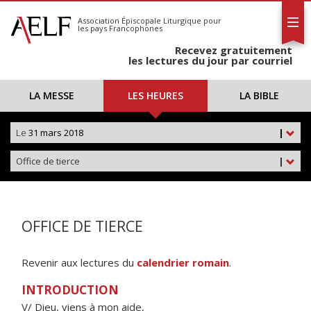
L'AELF
S'abonner
Association Épiscopale Liturgique
pour
les pays Francophones
Calendrier
Recevez gratuitement
Contact
les lectures du jour par courriel
LA MESSE
LES HEURES
LA BIBLE
Le
31 mars 2018
|
Office de tierce
|
OFFICE DE TIERCE
Revenir aux lectures du
calendrier romain
.
INTRODUCTION
V/ Dieu, viens à mon aide,