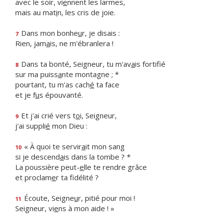
avec le soir, vi
e
nnent les larmes,
mais au mat
i
n, les cris de joie.
Dans mon bonhe
u
r, je disais :
7
Rien, jam
a
is, ne m'ébranlera !
Dans ta bonté, Seigneur, tu m'av
a
is fortifié
8
sur ma puiss
a
nte montagne ; *
pourtant, tu m'as cach
é
ta face
et je f
u
s épouvanté.
Et j'ai crié vers t
o
i, Seigneur,
9
j'ai suppli
é
mon Dieu :
« À quoi te servir
a
it mon sang
10
si je descend
a
is dans la tombe ? *
La poussière peut-
e
lle te rendre grâce
et proclam
e
r ta fidélité ?
Écoute, Seigne
u
r, pitié pour moi !
11
Seigneur, vi
e
ns à mon aide ! »