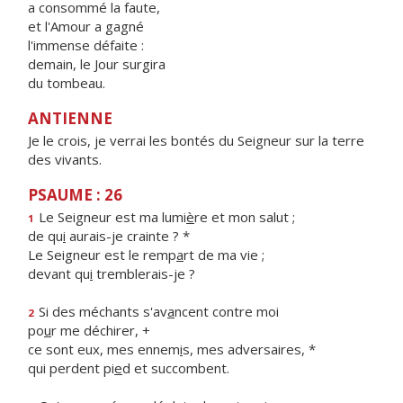
a consommé la faute,
et l'Amour a gagné
l'immense défaite :
demain, le Jour surgira
du tombeau.
ANTIENNE
Je le crois, je verrai les bontés du Seigneur sur la terre
des vivants.
PSAUME : 26
Le Seigneur est ma lumi
è
re et mon salut ;
1
de qu
i
aurais-je crainte ? *
Le Seigneur est le remp
a
rt de ma vie ;
devant qu
i
tremblerais-je ?
Si des méchants s'av
a
ncent contre moi
2
po
u
r me déchirer, +
ce sont eux, mes ennem
i
s, mes adversaires, *
qui perdent pi
e
d et succombent.