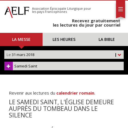
L'AELF
S'abonner
Association Épiscopale Liturgique
pour
les pays Francophones
Calendrier
Recevez gratuitement
Contact
les lectures du jour par courriel
LA MESSE
LES HEURES
LA BIBLE
Le
31 mars 2018
|
Samedi Saint
Revenir aux lectures du
calendrier romain
.
LE SAMEDI SAINT, L'ÉGLISE DEMEURE
AUPRÈS DU TOMBEAU DANS LE
SILENCE