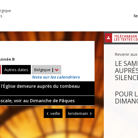
urgique
le
es
TÉLÉCHARGER
LES TEXTES (.
Revenir aux
Année B
LE SAM
AUPRÈS
Autres dates
Belgique
|
SILENC
Note sur les calendriers
, l'Église demeure auprès du tombeau
POUR L
DIMAN
pascale, voir au Dimanche de Pâques
veille
lendemain