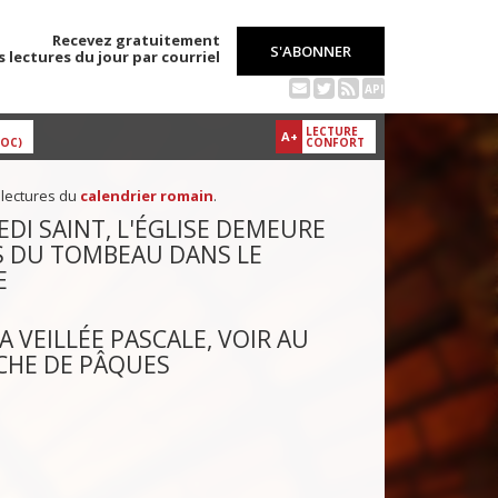
Recevez gratuitement
S'ABONNER
s lectures du jour par courriel
API
LECTURE
A+
DOC)
CONFORT
 lectures du
calendrier romain
.
EDI SAINT, L'ÉGLISE DEMEURE
 DU TOMBEAU DANS LE
E
A VEILLÉE PASCALE, VOIR AU
CHE DE PÂQUES