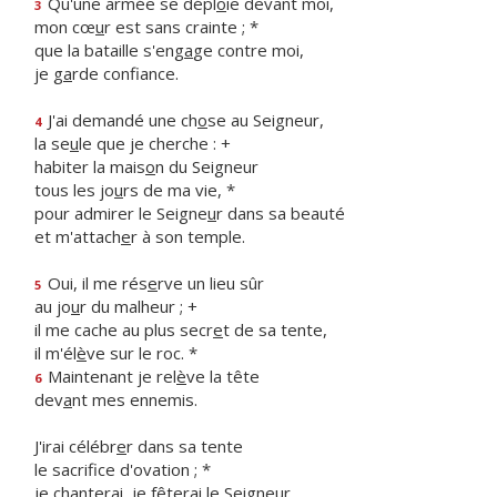
Qu'une armée se dépl
o
ie devant moi,
3
mon cœ
u
r est sans crainte ; *
que la bataille s'eng
a
ge contre moi,
je g
a
rde confiance.
J'ai demandé une ch
o
se au Seigneur,
4
la se
u
le que je cherche : +
habiter la mais
o
n du Seigneur
tous les jo
u
rs de ma vie, *
pour admirer le Seigne
u
r dans sa beauté
et m'attach
e
r à son temple.
Oui, il me rés
e
rve un lieu sûr
5
au jo
u
r du malheur ; +
il me cache au plus secr
e
t de sa tente,
il m'él
è
ve sur le roc. *
Maintenant je rel
è
ve la tête
6
dev
a
nt mes ennemis.
J'irai célébr
e
r dans sa tente
le sacrif
ce d'ovation ; *
je chanterai, je fêter
a
i le Seigneur.