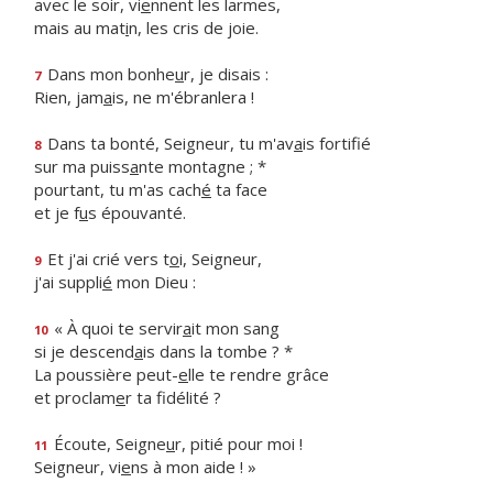
avec le soir, vi
e
nnent les larmes,
mais au mat
i
n, les cris de joie.
Dans mon bonhe
u
r, je disais :
7
Rien, jam
a
is, ne m'ébranlera !
Dans ta bonté, Seigneur, tu m'av
a
is fortifié
8
sur ma puiss
a
nte montagne ; *
pourtant, tu m'as cach
é
ta face
et je f
u
s épouvanté.
Et j'ai crié vers t
o
i, Seigneur,
9
j'ai suppli
é
mon Dieu :
« À quoi te servir
a
it mon sang
10
si je descend
a
is dans la tombe ? *
La poussière peut-
e
lle te rendre grâce
et proclam
e
r ta fidélité ?
Écoute, Seigne
u
r, pitié pour moi !
11
Seigneur, vi
e
ns à mon aide ! »