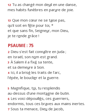
Tu as changé mon de
u
il en une danse,
12
mes habits funèbres en par
u
re de joie.
Que mon cœur ne se t
a
ise pas,
13
qu'il soit en f
ê
te pour toi, *
et que sans fin, Seigne
u
r, mon Dieu,
je te r
e
nde grâce !
PSAUME : 75
Dieu s’est fait conn
a
ître en Juda ;
2
en Israël, son n
o
m est grand.
À Salem il a fix
é
sa tente,
3
et sa deme
u
re à Sion.
Ici, il a bris
é
les traits de l’arc,
4
l’épée, le boucli
e
r et la guerre.
Magnifique, t
o
i, tu resplendis
5
au-dessus d’une mont
a
gne de butin.
Les voici dépouill
é
s, ces guerriers,
6
endormis, tous ces br
a
ves aux mains inertes.
Sous ta menace, Die
u
de Jacob,
7