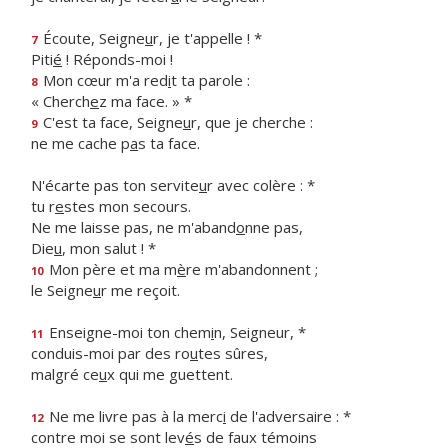
Écoute, Seigne
u
r, je t'appelle ! *
7
Piti
é
! Réponds-moi !
Mon cœur m'a red
i
t ta parole :
8
« Cherch
e
z ma face. » *
C'est ta face, Seigne
u
r, que je cherche :
9
ne me cache p
a
s ta face.
N'écarte pas ton servite
u
r avec colère : *
tu r
e
stes mon secours.
Ne me laisse pas, ne m'aband
o
nne pas,
Die
u
, mon salut ! *
Mon père et ma m
è
re m'abandonnent ;
10
le Seigne
u
r me reçoit.
Enseigne-moi ton chem
i
n, Seigneur, *
11
conduis-moi par des ro
u
tes sûres,
malgré ce
u
x qui me guettent.
Ne me livre pas à la merc
i
de l'adversaire : *
12
contre moi se sont lev
é
s de faux témoins