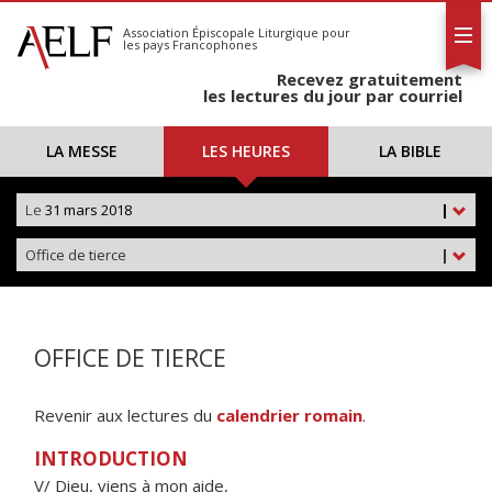
L'AELF
S'abonner
Association Épiscopale Liturgique
pour
les pays Francophones
Calendrier
Recevez gratuitement
Contact
les lectures du jour par courriel
LA MESSE
LES HEURES
LA BIBLE
Le
31 mars 2018
|
Office de tierce
|
OFFICE DE TIERCE
Revenir aux lectures du
calendrier romain
.
INTRODUCTION
V/ Dieu, viens à mon aide,