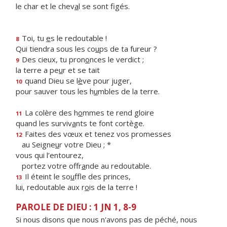
le char et le chev
a
l se sont figés.
Toi, tu
e
s le redoutable !
8
Qui tiendra sous les co
u
ps de ta fureur ?
Des cieux, tu pron
o
nces le verdict ;
9
la terre a pe
u
r et se tait
quand Dieu se l
è
ve pour juger,
10
pour sauver tous les h
u
mbles de la terre.
La colère des h
o
mmes te rend gloire
11
quand les surviv
a
nts te font cortège.
Faites des vœux et tenez vos promesses
12
au Seigne
u
r votre Dieu ; *
vous qui l’entourez,
portez votre offr
a
nde au redoutable.
Il éteint le so
u
ffle des princes,
13
lui, redoutable aux r
o
is de la terre !
PAROLE DE DIEU : 1 JN 1, 8-9
Si nous disons que nous n'avons pas de péché, nous