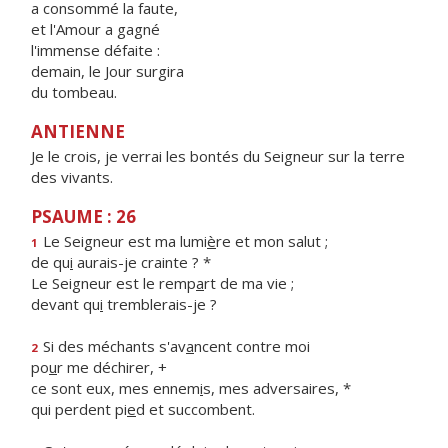
a consommé la faute,
et l'Amour a gagné
l'immense défaite :
demain, le Jour surgira
du tombeau.
ANTIENNE
Je le crois, je verrai les bontés du Seigneur sur la terre
des vivants.
PSAUME : 26
Le Seigneur est ma lumi
è
re et mon salut ;
1
de qu
i
aurais-je crainte ? *
Le Seigneur est le remp
a
rt de ma vie ;
devant qu
i
tremblerais-je ?
Si des méchants s'av
a
ncent contre moi
2
po
u
r me déchirer, +
ce sont eux, mes ennem
i
s, mes adversaires, *
qui perdent pi
e
d et succombent.