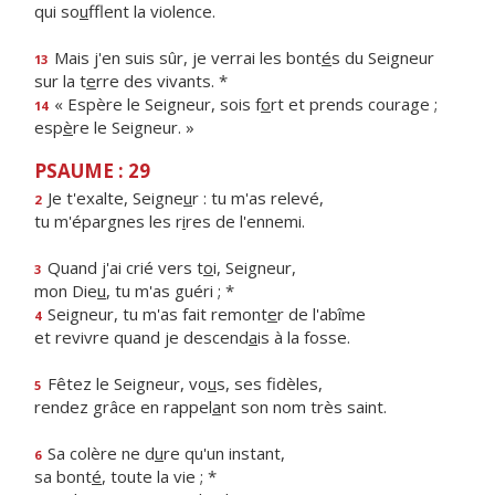
qui so
u
fflent la violence.
Mais j'en suis sûr, je verrai les bont
é
s du Seigneur
13
sur la t
e
rre des vivants. *
« Espère le Seigneur, sois f
o
rt et prends courage ;
14
esp
è
re le Seigneur. »
PSAUME : 29
Je t'exalte, Seigne
u
r : tu m'as relevé,
2
tu m'épargnes les r
i
res de l'ennemi.
Quand j'ai crié vers t
o
i, Seigneur,
3
mon Die
u
, tu m'as guéri ; *
Seigneur, tu m'as fait remont
e
r de l'abîme
4
et revivre quand je descend
a
is à la fosse.
Fêtez le Seigneur, vo
u
s, ses fidèles,
5
rendez grâce en rappel
a
nt son nom très saint.
Sa colère ne d
u
re qu'un instant,
6
sa bont
é
, toute la vie ; *