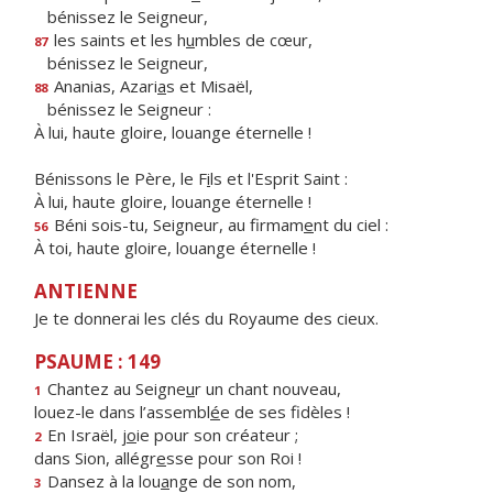
bénissez le Seigneur,
les saints et les h
u
mbles de cœur,
87
bénissez le Seigneur,
Ananias, Azari
a
s et Misaël,
88
bénissez le Seigneur :
À lui, haute gloire, louange éternelle !
Bénissons le Père, le F
i
ls et l'Esprit Saint :
À lui, haute gloire, louange éternelle !
Béni sois-tu, Seigneur, au firmam
e
nt du ciel :
56
À toi, haute gloire, louange éternelle !
ANTIENNE
Je te donnerai les clés du Royaume des cieux.
PSAUME : 149
Chantez au Seigne
u
r un chant nouveau,
1
louez-le dans l’assembl
é
e de ses fidèles !
En Israël, j
o
ie pour son créateur ;
2
dans Sion, allégr
e
sse pour son Roi !
Dansez à la lou
a
nge de son nom,
3