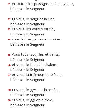
et toutes les puiss
a
nces du Seigneur,
61
bénissez le Seigneur !
Et vous, le sol
e
il et la lune,
62
bénissez le Seigneur,
et vous, les
a
stres du ciel,
63
bénissez le Seigneur,
vous toutes, plu
i
es et rosées,
64
bénissez le Seigneur !
Vous tous, so
u
ffles et vents,
65
bénissez le Seigneur,
et vous, le fe
u
et la chaleur,
66
bénissez le Seigneur,
et vous, la fraîche
u
r et le froid,
67
bénissez le Seigneur !
Et vous, le g
i
vre et la rosée,
68
bénissez le Seigneur,
et vous, le g
e
l et le froid,
69
bénissez le Seigneur,