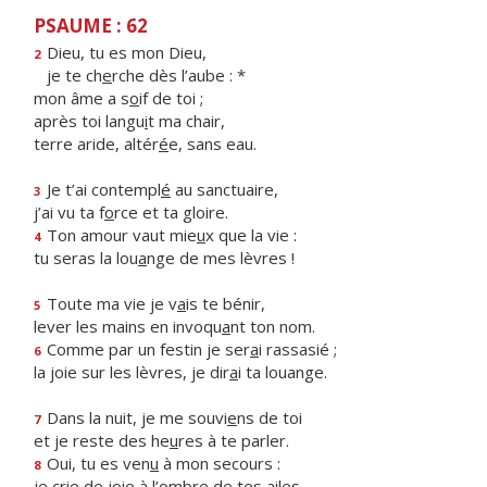
PSAUME : 62
Dieu, tu es mon Dieu,
2
je te ch
e
rche dès l’aube : *
mon âme a s
o
if de toi ;
après toi langu
i
t ma chair,
terre aride, altér
é
e, sans eau.
Je t’ai contempl
é
au sanctuaire,
3
j’ai vu ta f
o
rce et ta gloire.
Ton amour vaut mie
u
x que la vie :
4
tu seras la lou
a
nge de mes lèvres !
Toute ma vie je v
a
is te bénir,
5
lever les mains en invoqu
a
nt ton nom.
Comme par un festin je ser
a
i rassasié ;
6
la joie sur les lèvres, je dir
a
i ta louange.
Dans la nuit, je me souvi
e
ns de toi
7
et je reste des he
u
res à te parler.
Oui, tu es ven
u
à mon secours :
8
je crie de joie à l’
o
mbre de tes ailes.