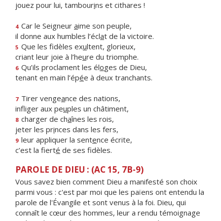
jouez pour lui, tambour
i
ns et cithares !
Car le Seigneur
a
ime son peuple,
4
il donne aux humbles l’écl
a
t de la victoire.
Que les fidèles ex
u
ltent, glorieux,
5
criant leur joie à l’he
u
re du triomphe.
Qu’ils proclament les él
o
ges de Dieu,
6
tenant en main l’ép
é
e à deux tranchants.
Tirer venge
a
nce des nations,
7
infliger aux pe
u
ples un châtiment,
charger de ch
a
înes les rois,
8
jeter les pr
i
nces dans les fers,
leur appliquer la sent
e
nce écrite,
9
c’est la fiert
é
de ses fidèles.
PAROLE DE DIEU : (AC 15, 7B-9)
Vous savez bien comment Dieu a manifesté son choix
parmi vous : c'est par moi que les païens ont entendu la
parole de l'Évangile et sont venus à la foi. Dieu, qui
connaît le cœur des hommes, leur a rendu témoignage