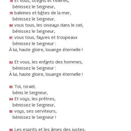
Et vous, océ
a
ns et rivières,
78
bénissez le Seigneur,
baleines et b
ê
tes de la mer,
79
bénissez le Seigneur,
vous tous, les oisea
u
x dans le ciel,
80
bénissez le Seigneur,
vous tous, fa
u
ves et troupeaux
81
bénissez le Seigneur :
À lui, haute gloire, louange éternelle !
Et vous, les enf
a
nts des hommes,
82
bénissez le Seigneur :
À lui, haute gloire, louange éternelle !
Toi, Israël,
83
bénis le Seigneur,
Et vo
u
s, les prêtres,
84
bénissez le Seigneur,
vo
u
s, ses serviteurs,
85
bénissez le Seigneur !
Les esprits et les
â
mes des justes,
86