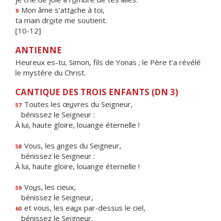
Mon âme s’att
a
che à toi,
9
ta main dr
o
ite me soutient.
[10-12]
ANTIENNE
Heureux es-tu, Simon, fils de Yonas ; le Père t'a révélé
le mystère du Christ.
CANTIQUE DES TROIS ENFANTS (DN 3)
Toutes les œ
u
vres du Seigneur,
57
bénissez le Seigneur :
À lui, haute gloire, louange éternelle !
Vous, les
a
nges du Seigneur,
58
bénissez le Seigneur :
À lui, haute gloire, louange éternelle !
Vo
u
s, les cieux,
59
bénissez le Seigneur,
et vous, les ea
u
x par-dessus le ciel,
60
bénissez le Seigneur,