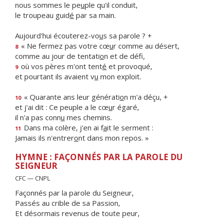
nous sommes le pe
u
ple qu'il conduit,
le troupeau guid
é
par sa main.
Aujourd'hui écouterez-vo
u
s sa parole ? +
« Ne fermez pas votre cœ
u
r comme au désert,
8
comme au jour de tentati
o
n et de défi,
où vos pères m'ont tent
é
et provoqué,
9
et pourtant ils avaient v
u
mon exploit.
« Quarante ans leur générati
o
n m'a déçu, +
10
et j'ai dit : Ce peuple a le cœ
u
r égaré,
il n'a pas conn
u
mes chemins.
Dans ma colère, j'en ai f
a
it le serment :
11
Jamais ils n'entrer
o
nt dans mon repos. »
HYMNE : FAÇONNÉS PAR LA PAROLE DU
SEIGNEUR
CFC — CNPL
Façonnés par la parole du Seigneur,
Passés au crible de sa Passion,
Et désormais revenus de toute peur,