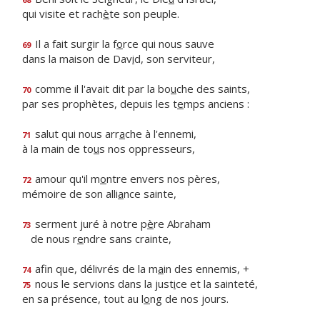
qui visite et rach
è
te son peuple.
Il a fait surgir la f
o
rce qui nous sauve
69
dans la maison de Dav
i
d, son serviteur,
comme il l'avait dit par la bo
u
che des saints,
70
par ses prophètes, depuis les t
e
mps anciens :
salut qui nous arr
a
che à l'ennemi,
71
à la main de to
u
s nos oppresseurs,
amour qu'il m
o
ntre envers nos pères,
72
mémoire de son alli
a
nce sainte,
serment juré à notre p
è
re Abraham
73
de nous r
e
ndre sans crainte,
afin que, délivrés de la m
a
in des ennemis, +
74
nous le servions dans la just
i
ce et la sainteté,
75
en sa présence, tout au l
o
ng de nos jours.