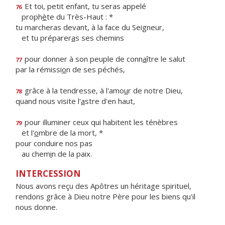
Et toi, petit enfant, tu seras appelé
76
proph
è
te du Très-Haut : *
tu marcheras devant, à la face du Seigneur,
et tu préparer
a
s ses chemins
pour donner à son peuple de conn
a
ître le salut
77
par la rémissi
o
n de ses péchés,
grâce à la tendresse, à l'amo
u
r de notre Dieu,
78
quand nous visite l'
a
stre d'en haut,
pour illuminer ceux qui habitent les ténèbres
79
et l'
o
mbre de la mort, *
pour conduire nos pas
au chem
i
n de la paix.
INTERCESSION
Nous avons reçu des Apôtres un héritage spirituel,
rendons grâce à Dieu notre Père pour les biens qu'il
nous donne.