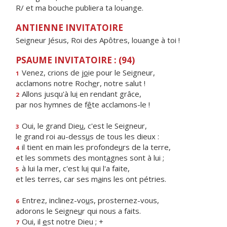
R/ et ma bouche publiera ta louange.
ANTIENNE INVITATOIRE
Seigneur Jésus, Roi des Apôtres, louange à toi !
PSAUME INVITATOIRE : (94)
Venez, crions de j
o
ie pour le Seigneur,
1
acclamons notre Roch
e
r, notre salut !
Allons jusqu'à lu
i
en rendant grâce,
2
par nos hymnes de f
ê
te acclamons-le !
Oui, le grand Die
u
, c'est le Seigneur,
3
le grand roi au-dess
u
s de tous les dieux :
il tient en main les profonde
u
rs de la terre,
4
et les sommets des mont
a
gnes sont à lui ;
à lui la mer, c'est lu
i
qui l'a faite,
5
et les terres, car ses m
a
ins les ont pétries.
Entrez, inclinez-vo
u
s, prosternez-vous,
6
adorons le Seigne
u
r qui nous a faits.
Oui, il
e
st notre Dieu ; +
7