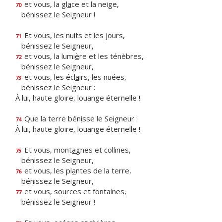
et vous, la gl
a
ce et la neige,
70
bénissez le Seigneur !
Et vous, les nu
i
ts et les jours,
71
bénissez le Seigneur,
et vous, la lumi
è
re et les ténèbres,
72
bénissez le Seigneur,
et vous, les écl
a
irs, les nuées,
73
bénissez le Seigneur :
À lui, haute gloire, louange éternelle !
Que la terre bén
i
sse le Seigneur :
74
À lui, haute gloire, louange éternelle !
Et vous, mont
a
gnes et collines,
75
bénissez le Seigneur,
et vous, les pl
a
ntes de la terre,
76
bénissez le Seigneur,
et vous, so
u
rces et fontaines,
77
bénissez le Seigneur !