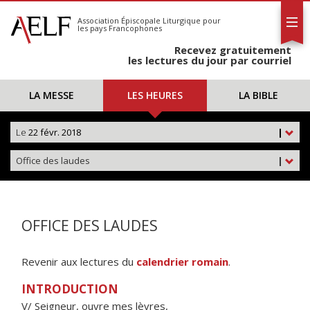
L'AELF
S'abonner
Association Épiscopale Liturgique
pour
les pays Francophones
Calendrier
Recevez gratuitement
Contact
les lectures du jour par courriel
LA MESSE
LES HEURES
LA BIBLE
Le
22 févr. 2018
|
Office des laudes
|
OFFICE DES LAUDES
Revenir aux lectures du
calendrier romain
.
INTRODUCTION
V/ Seigneur, ouvre mes lèvres,