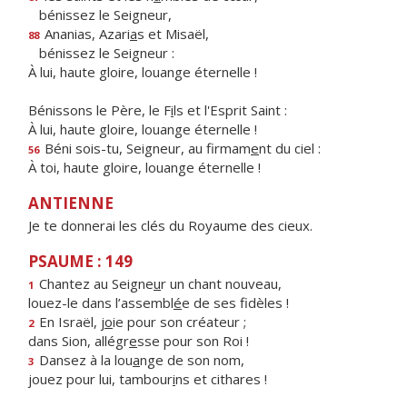
bénissez le Seigneur,
Ananias, Azari
a
s et Misaël,
88
bénissez le Seigneur :
À lui, haute gloire, louange éternelle !
Bénissons le Père, le F
i
ls et l'Esprit Saint :
À lui, haute gloire, louange éternelle !
Béni sois-tu, Seigneur, au firmam
e
nt du ciel :
56
À toi, haute gloire, louange éternelle !
ANTIENNE
Je te donnerai les clés du Royaume des cieux.
PSAUME : 149
Chantez au Seigne
u
r un chant nouveau,
1
louez-le dans l’assembl
é
e de ses fidèles !
En Israël, j
o
ie pour son créateur ;
2
dans Sion, allégr
e
sse pour son Roi !
Dansez à la lou
a
nge de son nom,
3
jouez pour lui, tambour
i
ns et cithares !