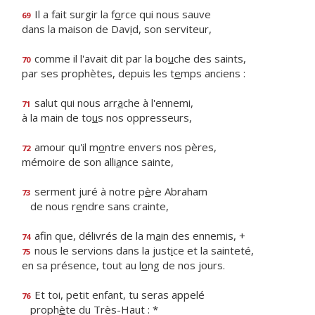
Il a fait surgir la f
o
rce qui nous sauve
69
dans la maison de Dav
i
d, son serviteur,
comme il l'avait dit par la bo
u
che des saints,
70
par ses prophètes, depuis les t
e
mps anciens :
salut qui nous arr
a
che à l'ennemi,
71
à la main de to
u
s nos oppresseurs,
amour qu'il m
o
ntre envers nos pères,
72
mémoire de son alli
a
nce sainte,
serment juré à notre p
è
re Abraham
73
de nous r
e
ndre sans crainte,
afin que, délivrés de la m
a
in des ennemis, +
74
nous le servions dans la just
i
ce et la sainteté,
75
en sa présence, tout au l
o
ng de nos jours.
Et toi, petit enfant, tu seras appelé
76
proph
è
te du Très-Haut : *