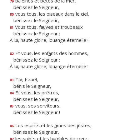
baleines et b
ê
tes de la mer,
79
bénissez le Seigneur,
vous tous, les oisea
u
x dans le ciel,
80
bénissez le Seigneur,
vous tous, fa
u
ves et troupeaux
81
bénissez le Seigneur :
À lui, haute gloire, louange éternelle !
Et vous, les enf
a
nts des hommes,
82
bénissez le Seigneur :
À lui, haute gloire, louange éternelle !
Toi, Israël,
83
bénis le Seigneur,
Et vo
u
s, les prêtres,
84
bénissez le Seigneur,
vo
u
s, ses serviteurs,
85
bénissez le Seigneur !
Les esprits et les
â
mes des justes,
86
bénissez le Seigneur,
les saints et les h
u
mbles de cœur,
87