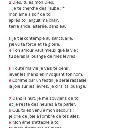
Dieu, tu es mon Dieu,
2
je te ch
e
rche dès l’aube : *
mon âme a s
o
if de toi ;
après toi langu
i
t ma chair,
terre aride, altér
é
e, sans eau.
Je t’ai contempl
é
au sanctuaire,
3
j’ai vu ta f
o
rce et ta gloire.
Ton amour vaut mie
u
x que la vie :
4
tu seras la lou
a
nge de mes lèvres !
Toute ma vie je v
a
is te bénir,
5
lever les mains en invoqu
a
nt ton nom.
Comme par un festin je ser
a
i rassasié ;
6
la joie sur les lèvres, je dir
a
i ta louange.
Dans la nuit, je me souvi
e
ns de toi
7
et je reste des he
u
res à te parler.
Oui, tu es ven
u
à mon secours :
8
je crie de joie à l’
o
mbre de tes ailes.
Mon âme s’att
a
che à toi,
9