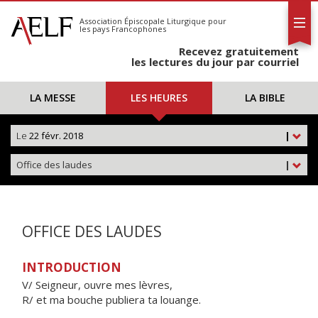
L'AELF
S'abonner
Association Épiscopale Liturgique
pour
les pays Francophones
Calendrier
Recevez gratuitement
Contact
les lectures du jour par courriel
LA MESSE
LES HEURES
LA BIBLE
Le
22 févr. 2018
|
Office des laudes
|
OFFICE DES LAUDES
INTRODUCTION
V/ Seigneur, ouvre mes lèvres,
R/ et ma bouche publiera ta louange.