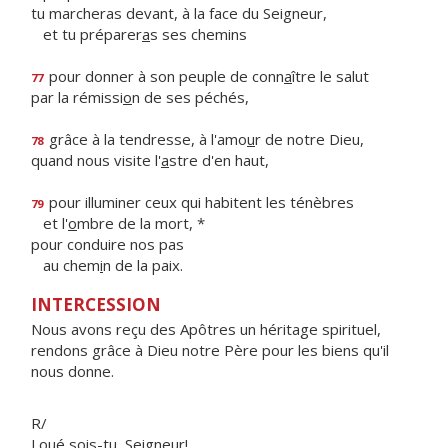
tu marcheras devant, à la face du Seigneur,
et tu préparer
a
s ses chemins
pour donner à son peuple de conn
a
ître le salut
77
par la rémissi
o
n de ses péchés,
grâce à la tendresse, à l'amo
u
r de notre Dieu,
78
quand nous visite l'
a
stre d'en haut,
pour illuminer ceux qui habitent les ténèbres
79
et l'
o
mbre de la mort, *
pour conduire nos pas
au chem
i
n de la paix.
INTERCESSION
Nous avons reçu des Apôtres un héritage spirituel,
rendons grâce à Dieu notre Père pour les biens qu'il
nous donne.
R/
Loué sois-tu, Seigneur!