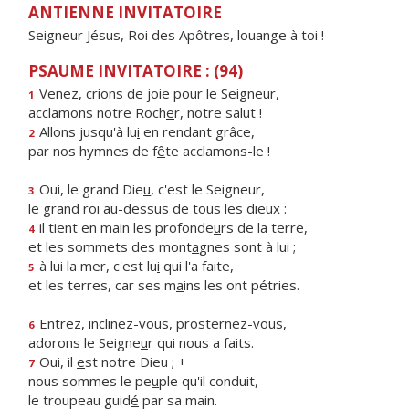
ANTIENNE INVITATOIRE
Seigneur Jésus, Roi des Apôtres, louange à toi !
PSAUME INVITATOIRE : (94)
Venez, crions de j
o
ie pour le Seigneur,
1
acclamons notre Roch
e
r, notre salut !
Allons jusqu'à lu
i
en rendant grâce,
2
par nos hymnes de f
ê
te acclamons-le !
Oui, le grand Die
u
, c'est le Seigneur,
3
le grand roi au-dess
u
s de tous les dieux :
il tient en main les profonde
u
rs de la terre,
4
et les sommets des mont
a
gnes sont à lui ;
à lui la mer, c'est lu
i
qui l'a faite,
5
et les terres, car ses m
a
ins les ont pétries.
Entrez, inclinez-vo
u
s, prosternez-vous,
6
adorons le Seigne
u
r qui nous a faits.
Oui, il
e
st notre Dieu ; +
7
nous sommes le pe
u
ple qu'il conduit,
le troupeau guid
é
par sa main.