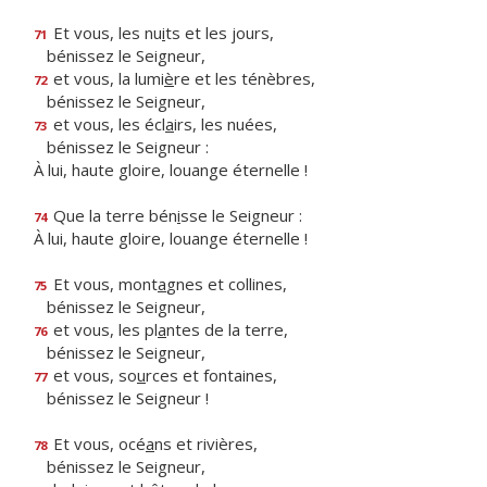
Et vous, les nu
i
ts et les jours,
71
bénissez le Seigneur,
et vous, la lumi
è
re et les ténèbres,
72
bénissez le Seigneur,
et vous, les écl
a
irs, les nuées,
73
bénissez le Seigneur :
À lui, haute gloire, louange éternelle !
Que la terre bén
i
sse le Seigneur :
74
À lui, haute gloire, louange éternelle !
Et vous, mont
a
gnes et collines,
75
bénissez le Seigneur,
et vous, les pl
a
ntes de la terre,
76
bénissez le Seigneur,
et vous, so
u
rces et fontaines,
77
bénissez le Seigneur !
Et vous, océ
a
ns et rivières,
78
bénissez le Seigneur,