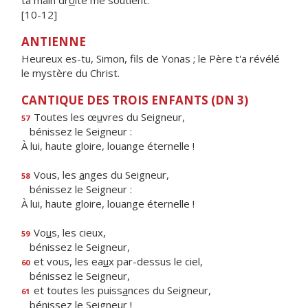
ta main dr
o
ite me soutient.
[10-12]
ANTIENNE
Heureux es-tu, Simon, fils de Yonas ; le Père t'a révélé
le mystère du Christ.
CANTIQUE DES TROIS ENFANTS (DN 3)
Toutes les œ
u
vres du Seigneur,
57
bénissez le Seigneur :
À lui, haute gloire, louange éternelle !
Vous, les
a
nges du Seigneur,
58
bénissez le Seigneur :
À lui, haute gloire, louange éternelle !
Vo
u
s, les cieux,
59
bénissez le Seigneur,
et vous, les ea
u
x par-dessus le ciel,
60
bénissez le Seigneur,
et toutes les puiss
a
nces du Seigneur,
61
bénissez le Seigneur !