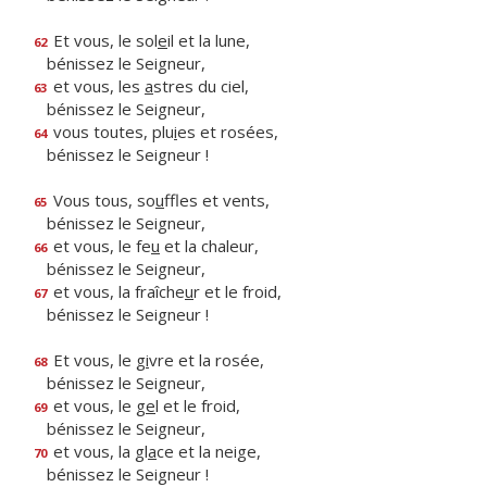
Et vous, le sol
e
il et la lune,
62
bénissez le Seigneur,
et vous, les
a
stres du ciel,
63
bénissez le Seigneur,
vous toutes, plu
i
es et rosées,
64
bénissez le Seigneur !
Vous tous, so
u
ffles et vents,
65
bénissez le Seigneur,
et vous, le fe
u
et la chaleur,
66
bénissez le Seigneur,
et vous, la fraîche
u
r et le froid,
67
bénissez le Seigneur !
Et vous, le g
i
vre et la rosée,
68
bénissez le Seigneur,
et vous, le g
e
l et le froid,
69
bénissez le Seigneur,
et vous, la gl
a
ce et la neige,
70
bénissez le Seigneur !