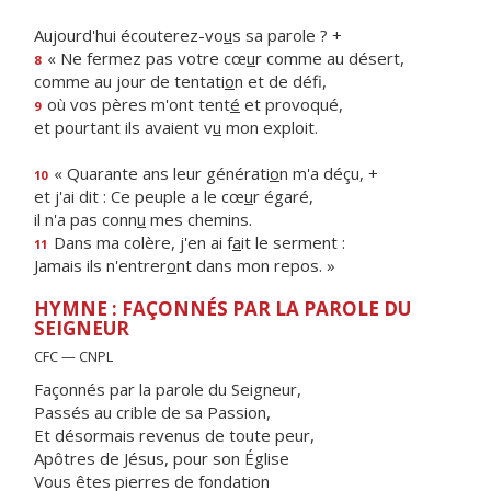
Aujourd'hui écouterez-vo
u
s sa parole ? +
« Ne fermez pas votre cœ
u
r comme au désert,
8
comme au jour de tentati
o
n et de défi,
où vos pères m'ont tent
é
et provoqué,
9
et pourtant ils avaient v
u
mon exploit.
« Quarante ans leur générati
o
n m'a déçu, +
10
et j'ai dit : Ce peuple a le cœ
u
r égaré,
il n'a pas conn
u
mes chemins.
Dans ma colère, j'en ai f
a
it le serment :
11
Jamais ils n'entrer
o
nt dans mon repos. »
HYMNE : FAÇONNÉS PAR LA PAROLE DU
SEIGNEUR
CFC — CNPL
Façonnés par la parole du Seigneur,
Passés au crible de sa Passion,
Et désormais revenus de toute peur,
Apôtres de Jésus, pour son Église
Vous êtes pierres de fondation