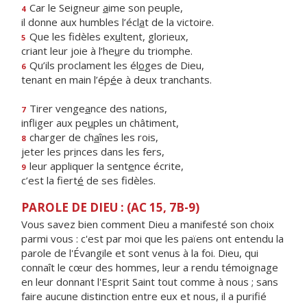
Car le Seigneur
a
ime son peuple,
4
il donne aux humbles l’écl
a
t de la victoire.
Que les fidèles ex
u
ltent, glorieux,
5
criant leur joie à l’he
u
re du triomphe.
Qu’ils proclament les él
o
ges de Dieu,
6
tenant en main l’ép
é
e à deux tranchants.
Tirer venge
a
nce des nations,
7
infliger aux pe
u
ples un châtiment,
charger de ch
a
înes les rois,
8
jeter les pr
i
nces dans les fers,
leur appliquer la sent
e
nce écrite,
9
c’est la fiert
é
de ses fidèles.
PAROLE DE DIEU : (AC 15, 7B-9)
Vous savez bien comment Dieu a manifesté son choix
parmi vous : c'est par moi que les païens ont entendu la
parole de l'Évangile et sont venus à la foi. Dieu, qui
connaît le cœur des hommes, leur a rendu témoignage
en leur donnant l'Esprit Saint tout comme à nous ; sans
faire aucune distinction entre eux et nous, il a purifié