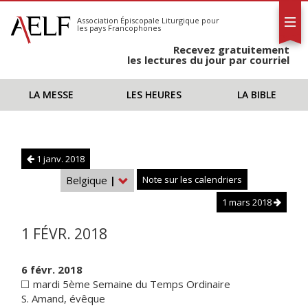
L'AELF
S'abonner
Association Épiscopale Liturgique
pour
les pays Francophones
Calendrier
Recevez gratuitement
Contact
les lectures du jour par courriel
LA MESSE
LES HEURES
LA BIBLE
1 janv. 2018
Belgique
|
Note sur les calendriers
1 mars 2018
1 FÉVR. 2018
6 févr. 2018
mardi 5ème Semaine du Temps Ordinaire
S. Amand, évêque