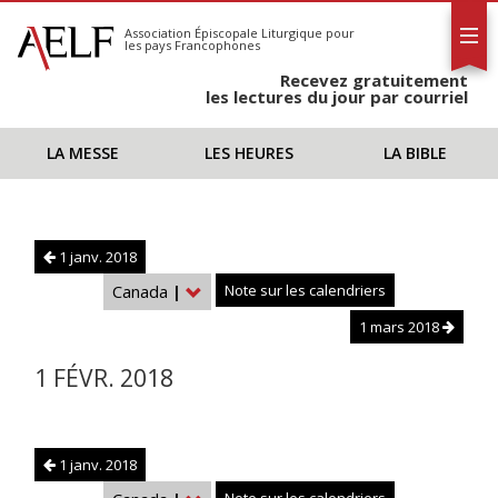
L'AELF
S'abonner
Association Épiscopale Liturgique
pour
les pays Francophones
Calendrier
Recevez gratuitement
Contact
les lectures du jour par courriel
LA MESSE
LES HEURES
LA BIBLE
1 janv. 2018
Canada
|
Note sur les calendriers
1 mars 2018
1 FÉVR. 2018
1 janv. 2018