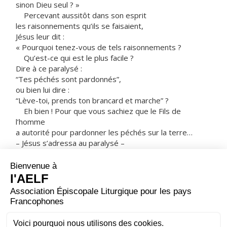
sinon Dieu seul ? »
Percevant aussitôt dans son esprit
les raisonnements qu’ils se faisaient,
Jésus leur dit :
« Pourquoi tenez-vous de tels raisonnements ?
Qu’est-ce qui est le plus facile ?
Dire à ce paralysé :
“Tes péchés sont pardonnés”,
ou bien lui dire :
“Lève-toi, prends ton brancard et marche” ?
Eh bien ! Pour que vous sachiez que le Fils de
l’homme
a autorité pour pardonner les péchés sur la terre…
– Jésus s’adressa au paralysé –
je te le dis, lève-toi,
prends ton brancard, et rentre dans ta maison. »
Il se leva, prit aussitôt son brancard,
et sortit devant tout le monde.
Tous étaient frappés de stupeur
et rendaient gloire à Dieu, en disant :
« Nous n’avons jamais rien vu de pareil. »