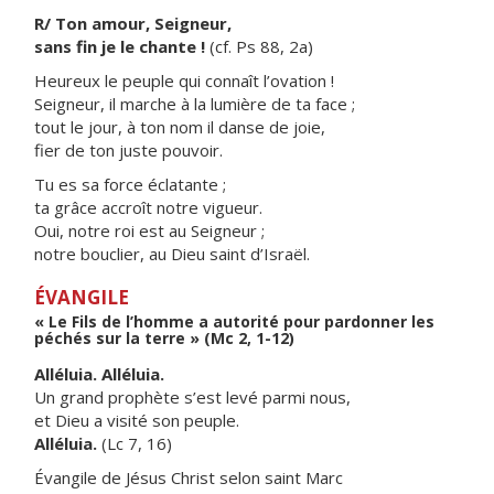
R/ Ton amour, Seigneur,
sans fin je le chante !
(cf. Ps 88, 2a)
Heureux le peuple qui connaît l’ovation !
Seigneur, il marche à la lumière de ta face ;
tout le jour, à ton nom il danse de joie,
fier de ton juste pouvoir.
Tu es sa force éclatante ;
ta grâce accroît notre vigueur.
Oui, notre roi est au Seigneur ;
notre bouclier, au Dieu saint d’Israël.
ÉVANGILE
« Le Fils de l’homme a autorité pour pardonner les
péchés sur la terre » (Mc 2, 1-12)
Alléluia. Alléluia.
Un grand prophète s’est levé parmi nous,
et Dieu a visité son peuple.
Alléluia.
(Lc 7, 16)
Évangile de Jésus Christ selon saint Marc