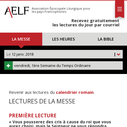
L'AELF
S'abonner
Association Épiscopale Liturgique
pour
les pays Francophones
Calendrier
Recevez gratuitement
Contact
les lectures du jour par courriel
LA MESSE
LES HEURES
LA BIBLE
Le
12 janv. 2018
|
vendredi, 1ère Semaine du Temps Ordinaire
Revenir aux lectures du
calendrier romain
.
LECTURES DE LA MESSE
PREMIÈRE LECTURE
« Vous pousserez des cris à cause du roi que vous
aurez choisi, mais le Seigneur ne vous répondra