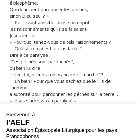
Il blasphème.
Qui donc peut pardonner les péchés,
sinon Dieu seul ? »
Percevant aussitôt dans son esprit
les raisonnements qu’ils se faisaient,
Jésus leur dit :
« Pourquoi tenez-vous de tels raisonnements ?
Qu’est-ce qui est le plus facile ?
Dire à ce paralysé :
“Tes péchés sont pardonnés”,
ou bien lui dire :
“Lève-toi, prends ton brancard et marche” ?
Eh bien ! Pour que vous sachiez que le Fils de
l’homme
a autorité pour pardonner les péchés sur la terre…
– Jésus s’adressa au paralysé –
je te le dis, lève-toi,
prends ton brancard, et rentre dans ta maison. »
Il se leva, prit aussitôt son brancard,
et sortit devant tout le monde.
Tous étaient frappés de stupeur