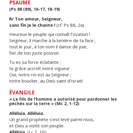
PSAUME
(Ps 88 (89), 16-17, 18-19)
R/ Ton amour, Seigneur,
sans fin je le chante !
(cf. Ps 88, 2a)
Heureux le peuple qui connaît l’ovation !
Seigneur, il marche à la lumière de ta face ;
tout le jour, à ton nom il danse de joie,
fier de ton juste pouvoir.
Tu es sa force éclatante ;
ta grâce accroît notre vigueur.
Oui, notre roi est au Seigneur ;
notre bouclier, au Dieu saint d’Israël.
ÉVANGILE
« Le Fils de l’homme a autorité pour pardonner les
péchés sur la terre » (Mc 2, 1-12)
Alléluia. Alléluia.
Un grand prophète s’est levé parmi nous,
et Dieu a visité son peuple.
Alléluia.
(Lc 7, 16)