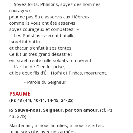
Soyez forts, Philistins, soyez des hommes
courageux,
pour ne pas être asservis aux Hébreux
comme ils vous ont été asservis :
soyez courageux et combattez ! »
Les Philistins livrèrent bataille,
Israël fut battu
et chacun s’enfuit à ses tentes.
Ce fut un très grand désastre :
en Israël trente mille soldats tombèrent.
L’arche de Dieu fut prise,
et les deux fils d’Éli, Hofni et Pinhas, moururent.
– Parole du Seigneur.
PSAUME
(Ps 43 (44), 10-11, 14-15, 24-25)
R/ Sauve-nous, Seigneur, par ton amour.
(cf. Ps
43, 27b)
Maintenant, tu nous humilies, tu nous rejettes,
tu ne sors plus avec nos armées.