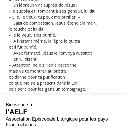
un lépreux vint auprès de Jésus ;
il le supplia et, tombant à ses genoux, lui dit :
« Si tu le veux, tu peux me purifier. »
Saisi de compassion, Jésus étendit la main,
le toucha et lui dit :
« Je le veux, sois purifié. »
À l’instant même, la lèpre le quitta
et il fut purifié.
Avec fermeté, Jésus le renvoya aussitôt
en lui disant :
« Attention, ne dis rien à personne,
mais va te montrer au prêtre,
et donne pour ta purification
ce que Moïse a prescrit dans la Loi :
cela sera pour les gens un témoignage. »
Une fois parti,
cet homme se mit à proclamer et à répandre la
nouvelle,
de sorte que Jésus ne pouvait plus entrer ouvertement
dans une ville,
mais restait à l’écart, dans des endroits déserts.