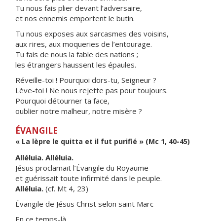
Tu nous fais plier devant l’adversaire,
et nos ennemis emportent le butin.
Tu nous exposes aux sarcasmes des voisins,
aux rires, aux moqueries de l’entourage.
Tu fais de nous la fable des nations ;
les étrangers haussent les épaules.
Réveille-toi ! Pourquoi dors-tu, Seigneur ?
Lève-toi ! Ne nous rejette pas pour toujours.
Pourquoi détourner ta face,
oublier notre malheur, notre misère ?
ÉVANGILE
« La lèpre le quitta et il fut purifié » (Mc 1, 40-45)
Alléluia. Alléluia.
Jésus proclamait l’Évangile du Royaume
et guérissait toute infirmité dans le peuple.
Alléluia.
(cf. Mt 4, 23)
Évangile de Jésus Christ selon saint Marc
En ce temps-là,