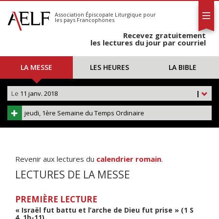
L'AELF
S'abonner
Association Épiscopale Liturgique
pour
les pays Francophones
Calendrier
Recevez gratuitement
Contact
les lectures du jour par courriel
LA MESSE
LES HEURES
LA BIBLE
Le
11 janv. 2018
|
jeudi, 1ère Semaine du Temps Ordinaire
Revenir aux lectures du
calendrier romain
.
LECTURES DE LA MESSE
PREMIÈRE LECTURE
« Israël fut battu et l’arche de Dieu fut prise » (1 S
4, 1b-11)